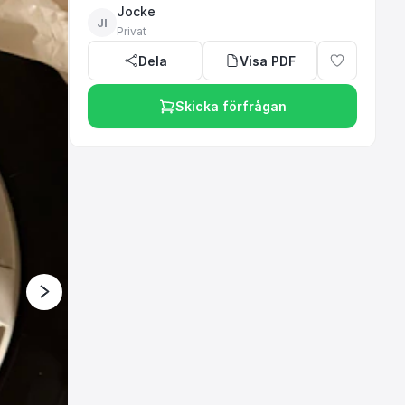
Jocke
JI
Privat
Dela
Visa PDF
Skicka förfrågan