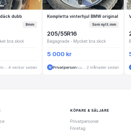
vinterdäck dubb
rdäck dubb
Kompletta vinterhjul BMW or
Kompletta vinterhjul BMW original
8mm
Som nytt.mm
205/55R16
et bra skick
Begagnade - Mycket bra skick
5 000 kr
Sölvesborg
·
4 veckor sedan
Privatperson
·
Luleå
·
2 månader sedan
M
E
KÖPARE & SÄLJARE
ce
Privatpersoner
r
Företag