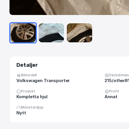
Detaljer
Bilmodell
Däckdimen
Volkswagen Transporter
215/otherR
Produkt
Profil
Kompletta hjul
Annat
Mönsterdjup
Nytt