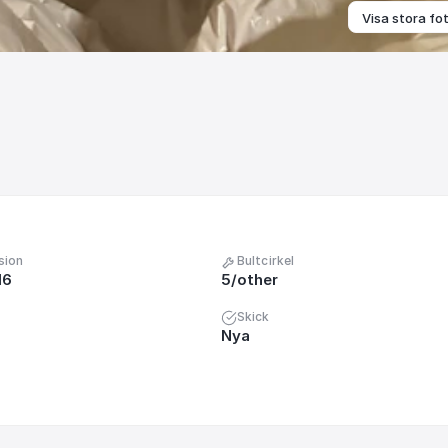
Visa stora fo
sion
Bultcirkel
16
5/other
Skick
Nya