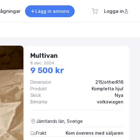
rågningar
Logga in
Lägg in annons
Multivan
8 dec. 2024
9 500 kr
Dimension
215/otherR16
Produkt
Kompletta hjul
Skick
Nya
Bilmärke
volkswagen
Jämtlands län, Sverige
Frakt
Kom överens med säljaren