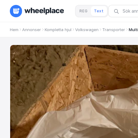
REG
Text
Hem
Annonser
Kompletta hjul
Volkswagen
Transporter
Mult