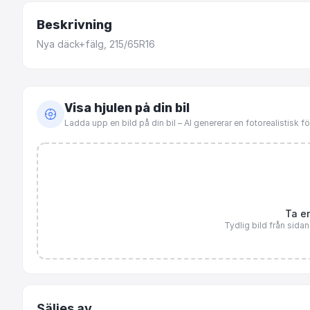
Beskrivning
Nya
däck+fälg,
215
​/​
65R16
Visa hjulen på din bil
Ladda upp en bild på din bil – AI genererar en fotorealistisk 
Ta en
Tydlig bild från sida
Säljes av