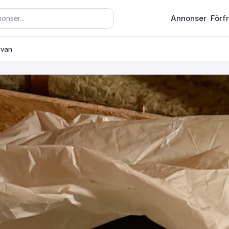
Annonser
Förf
ivan