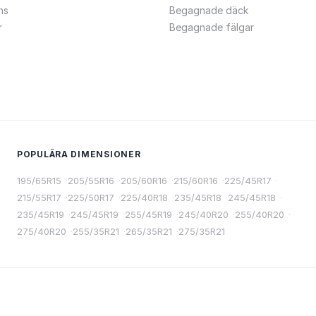
ns
Begagnade däck
r
Begagnade fälgar
POPULÄRA DIMENSIONER
195/65R15
·
205/55R16
·
205/60R16
·
215/60R16
·
225/45R17
·
215/55R17
·
225/50R17
·
225/40R18
·
235/45R18
·
245/45R18
·
235/45R19
·
245/45R19
·
255/45R19
·
245/40R20
·
255/40R20
·
275/40R20
·
255/35R21
·
265/35R21
·
275/35R21