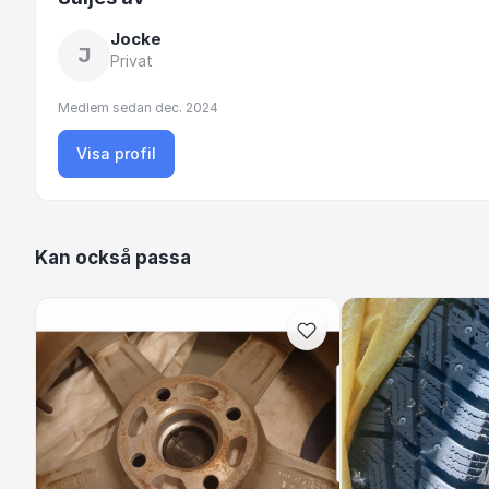
Jocke
J
Privat
Medlem sedan
dec. 2024
Visa profil
Kan också passa