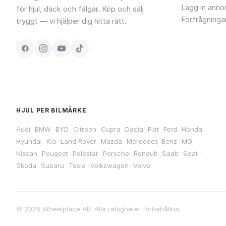
Lägg in anno
för hjul, däck och fälgar. Köp och sälj
Förfrågninga
tryggt — vi hjälper dig hitta rätt.
HJUL PER BILMÄRKE
Audi
·
BMW
·
BYD
·
Citroen
·
Cupra
·
Dacia
·
Fiat
·
Ford
·
Honda
·
Hyundai
·
Kia
·
Land Rover
·
Mazda
·
Mercedes-Benz
·
MG
·
Nissan
·
Peugeot
·
Polestar
·
Porsche
·
Renault
·
Saab
·
Seat
·
Skoda
·
Subaru
·
Tesla
·
Volkswagen
·
Volvo
©
2026
Wheelplace AB. Alla rättigheter förbehållna.