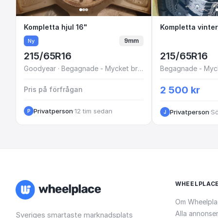
Kompletta hjul 16"
Kompletta hjul 16"
Kompletta 
Kompletta vinte
9mm
Ny
215/65R16
215/65R16
Goodyear · Begagnade - Mycket bra skick
Begagnade - Myck
2 500 kr
Pris på förfrågan
Privatperson
·
12 tim sedan
P
Privatperson
·
J
WHEELPLAC
Om Wheelpla
Alla annonse
Sveriges smartaste marknadsplats