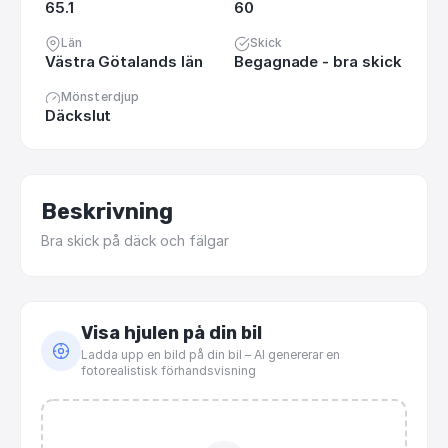
65.1
60
Län
Skick
Västra Götalands län
Begagnade - bra skick
Mönsterdjup
Däckslut
Beskrivning
Bra
skick
på
däck
och
fälgar
Visa hjulen på din bil
Ladda upp en bild på din bil – AI genererar en
fotorealistisk förhandsvisning