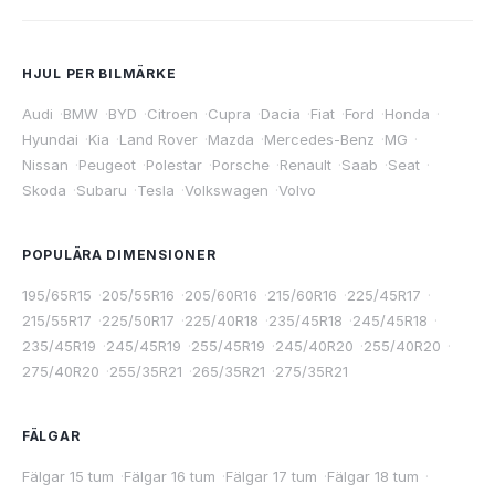
HJUL PER BILMÄRKE
Audi
·
BMW
·
BYD
·
Citroen
·
Cupra
·
Dacia
·
Fiat
·
Ford
·
Honda
·
Hyundai
·
Kia
·
Land Rover
·
Mazda
·
Mercedes-Benz
·
MG
·
Nissan
·
Peugeot
·
Polestar
·
Porsche
·
Renault
·
Saab
·
Seat
·
Skoda
·
Subaru
·
Tesla
·
Volkswagen
·
Volvo
POPULÄRA DIMENSIONER
195/65R15
·
205/55R16
·
205/60R16
·
215/60R16
·
225/45R17
·
215/55R17
·
225/50R17
·
225/40R18
·
235/45R18
·
245/45R18
·
235/45R19
·
245/45R19
·
255/45R19
·
245/40R20
·
255/40R20
·
275/40R20
·
255/35R21
·
265/35R21
·
275/35R21
FÄLGAR
Fälgar 15 tum
·
Fälgar 16 tum
·
Fälgar 17 tum
·
Fälgar 18 tum
·