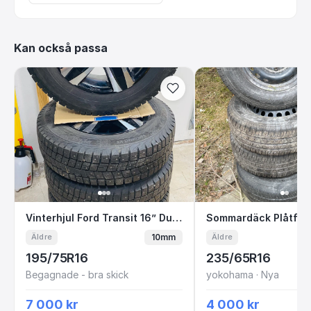
Kan också passa
Vinterhjul Ford Transit 16” Dubb
Sommardäck Plå
Vinterhjul Ford Transit 16” Dubb
Sommardäck Plåtfäl
10mm
Äldre
Äldre
195/75R16
235/65R16
Begagnade - bra skick
yokohama · Nya
7 000 kr
4 000 kr