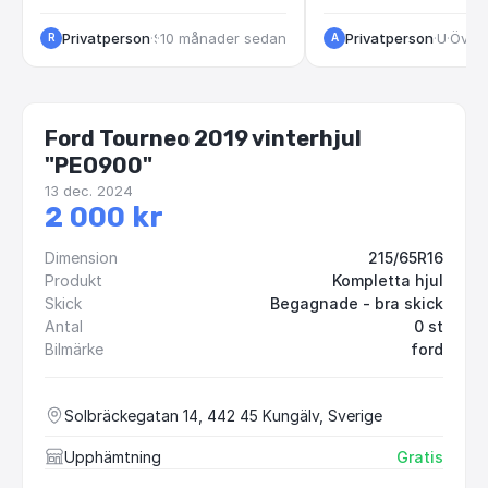
Privatperson
·
·
10 månader sedan
Strängnäs
Privatperson
·
Umeå
·
Över 
R
A
Ford Tourneo 2019 vinterhjul
"PEO900"
13 dec. 2024
2 000 kr
Dimension
215/65R16
Produkt
Kompletta hjul
Skick
Begagnade - bra skick
Antal
0 st
Bilmärke
ford
Solbräckegatan 14, 442 45 Kungälv, Sverige
Upphämtning
Gratis