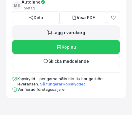
Autolane
MS
Företag
Dela
Visa PDF
Lägg i varukorg
Köp nu
Skicka meddelande
Köpskydd – pengarna hålls tills du har godkänt
leveransen.
Så fungerar köpskyddet
Verifierad företagssäljare