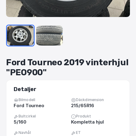
Ford
Tourneo
2019
vinterhjul
"PEO900"
Detaljer
Bilmodell
Däckdimension
Ford Tourneo
215/65R16
Bultcirkel
Produkt
5/160
Kompletta hjul
Navhål
ET