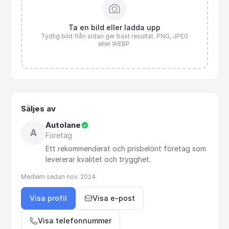
Ta en bild eller ladda upp
Tydlig bild från sidan ger bäst resultat. PNG, JPEG
eller WEBP.
Säljes av
Autolane
A
Företag
Ett
rekommenderat
och
prisbelönt
företag
som
levererar
kvalitet
och
trygghet.
Medlem sedan
nov. 2024
Visa profil
Visa e-post
Visa telefonnummer