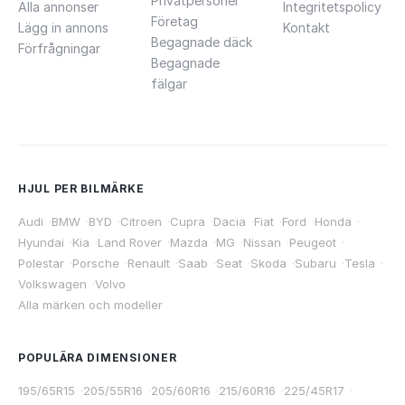
Privatpersoner
Alla annonser
Integritetspolicy
Företag
Lägg in annons
Kontakt
Begagnade däck
Förfrågningar
Begagnade
fälgar
HJUL PER BILMÄRKE
Audi
·
BMW
·
BYD
·
Citroen
·
Cupra
·
Dacia
·
Fiat
·
Ford
·
Honda
·
Hyundai
·
Kia
·
Land Rover
·
Mazda
·
MG
·
Nissan
·
Peugeot
·
Polestar
·
Porsche
·
Renault
·
Saab
·
Seat
·
Skoda
·
Subaru
·
Tesla
·
Volkswagen
·
Volvo
Alla märken och modeller
POPULÄRA DIMENSIONER
195/65R15
·
205/55R16
·
205/60R16
·
215/60R16
·
225/45R17
·