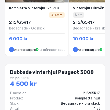
Kompletta Vinterhjul 17” PEUGEOT 3008
Vinterhjul Citro
Kompletta Vinterhjul 17” PEUGEOT 3008
4.4mm
Äldre
215/65R17
215/65R17
Begagnade - Ok skick
Begagnade - bra skick
6 000 kr
10 000 kr
Återförsäljare
·
Göteborg
·
3 månader sedan
Återförsäljare
·
Göt
·
10 
F
F
Dubbade vinterhjul Peugeot 3008
22 jan. 2025
4 500 kr
Dimension
215/65R17
Produkt
Kompletta hjul
Skick
Begagnade - bra skick
Antal
1 st