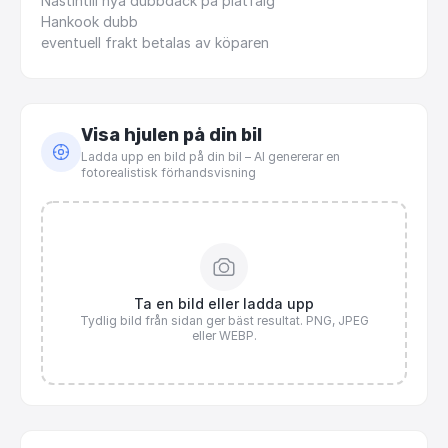
Nästintill
nya
dubbdäck
på
plåtfälg
Hankook
dubb
eventuell
frakt
betalas
av
köparen
Visa hjulen på din bil
Ladda upp en bild på din bil – AI genererar en
fotorealistisk förhandsvisning
Ta en bild eller ladda upp
Tydlig bild från sidan ger bäst resultat. PNG, JPEG
eller WEBP.