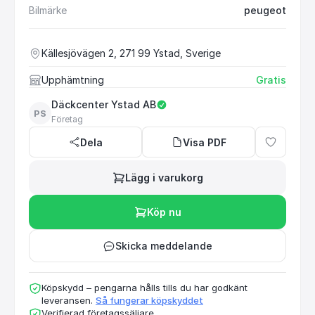
Bilmärke
peugeot
Källesjövägen 2, 271 99 Ystad, Sverige
Upphämtning
Gratis
Däckcenter Ystad AB
PS
Företag
Dela
Visa PDF
Lägg i varukorg
Köp nu
Skicka meddelande
Köpskydd – pengarna hålls tills du har godkänt
leveransen.
Så fungerar köpskyddet
Verifierad företagssäljare