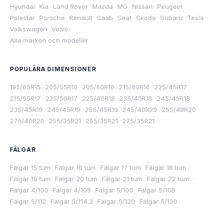
Hyundai
·
Kia
·
Land Rover
·
Mazda
·
MG
·
Nissan
·
Peugeot
·
Polestar
·
Porsche
·
Renault
·
Saab
·
Seat
·
Skoda
·
Subaru
·
Tesla
·
Volkswagen
·
Volvo
Alla märken och modeller
POPULÄRA DIMENSIONER
195/65R15
·
205/55R16
·
205/60R16
·
215/60R16
·
225/45R17
·
215/55R17
·
225/50R17
·
225/40R18
·
235/45R18
·
245/45R18
·
235/45R19
·
245/45R19
·
255/45R19
·
245/40R20
·
255/40R20
·
275/40R20
·
255/35R21
·
265/35R21
·
275/35R21
FÄLGAR
Fälgar 15 tum
·
Fälgar 16 tum
·
Fälgar 17 tum
·
Fälgar 18 tum
·
Fälgar 19 tum
·
Fälgar 20 tum
·
Fälgar 21 tum
·
Fälgar 22 tum
·
Fälgar 4/100
·
Fälgar 4/108
·
Fälgar 5/100
·
Fälgar 5/108
·
Fälgar 5/112
·
Fälgar 5/114.3
·
Fälgar 5/120
·
Fälgar 5/130