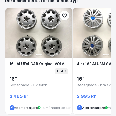
Rekommenderas för din annonstyp
16" ALUFÄLGAR Original VOLVO S80 Icarus 8
4 st 16" ALUFÄL
16" ALUFÄLGAR Original VOLVO S80 Icarus 8623855 5x108 7x16
ET49
16"
16"
Begagnade - Ok skick
Begagnade - bra skick
2 495 kr
2 995 kr
Återförsäljare
·
Huskvarna
·
4 månader sedan
Återförsäljare
·
Hus
·
6 m
O
O