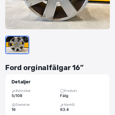
Ford
orginalfälgar
16”
Detaljer
Bultcirkel
Produkt
5/108
Fälg
Diameter
Navhål
16
63.4