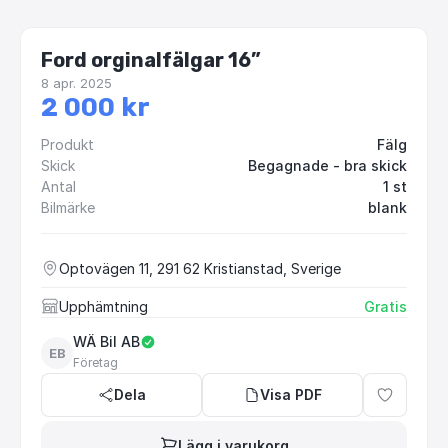
Ford orginalfälgar 16”
8 apr. 2025
2 000 kr
Produkt
Fälg
Skick
Begagnade - bra skick
Antal
1 st
Bilmärke
blank
Optovägen 11, 291 62 Kristianstad, Sverige
Upphämtning
Gratis
WÄ Bil AB
EB
Företag
Dela
Visa PDF
Lägg i varukorg