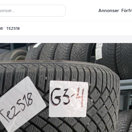
Annonser
Förf
 16¨ TEZ518