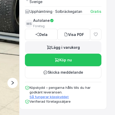
Sverige
Upphämtning
· Solbräckegatan
Gratis
Ett rekommenderat oc
Autolane
MS
Företag
Dela
Visa PDF
Lägg i varukorg
Köp nu
Skicka meddelande
Köpskydd – pengarna hålls tills du har
godkänt leveransen.
Så fungerar köpskyddet
Verifierad företagssäljare