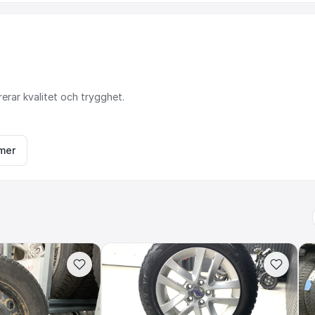
rerar
kvalitet
och
trygghet.
mer