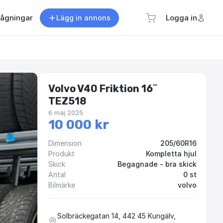
rågningar
Logga in
Lägg in annons
Volvo V40 Friktion 16¨
TEZ518
6 maj 2025
10 000 kr
Dimension
205/60R16
Produkt
Kompletta hjul
Skick
Begagnade - bra skick
Antal
0 st
Bilmärke
volvo
Solbräckegatan 14, 442 45 Kungälv,