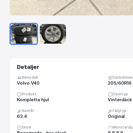
Detaljer
Bilmodell
Däckdimen
Volvo V40
205/60R16
Produkt
Däcktyp
Kompletta hjul
Vinterdäck 
Navhål
Fälgtyp
63.4
Original
Skick
Mönsterdj
Begagnade - bra skick
8 8 8 8