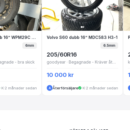
 dubb 16” WPM29C G1-6
Opel Combo dubb 16” WPM29C G1-6
Volvo S60 dubb 16” MDC583 
Volvo S60 dubb 16” MDC583 H3-1
6mm
6.5mm
205/60R16
agnade - bra skick
goodyear · Begagnade - Kräver åtgärd
k
10 000 kr
·
Kungälv
·
2 månader sedan
Återförsäljare
·
Kungälv
·
2 månader sedan
A