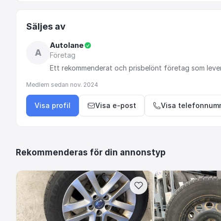
Säljes av
Autolane
A
Företag
Ett
rekommenderat
och
prisbelönt
företag
som
leve
Medlem sedan
nov. 2024
Visa profil
Visa e-post
Visa telefonnum
Rekommenderas för din annonstyp