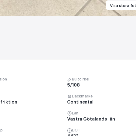
Visa stora fo
sion
Bultcirkel
5/108
Däckmärke
friktion
Continental
Län
Västra Götalands län
up
DOT
4422