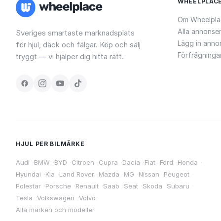
WHEELPLAC
Om Wheelpla
Alla annonse
Sveriges smartaste marknadsplats
Lägg in anno
för hjul, däck och fälgar. Köp och sälj
Förfrågninga
tryggt — vi hjälper dig hitta rätt.
HJUL PER BILMÄRKE
Audi
·
BMW
·
BYD
·
Citroen
·
Cupra
·
Dacia
·
Fiat
·
Ford
·
Honda
·
Hyundai
·
Kia
·
Land Rover
·
Mazda
·
MG
·
Nissan
·
Peugeot
·
Polestar
·
Porsche
·
Renault
·
Saab
·
Seat
·
Skoda
·
Subaru
·
Tesla
·
Volkswagen
·
Volvo
Alla märken och modeller