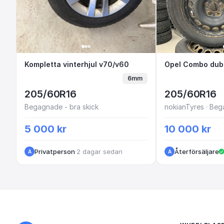
Kompletta vinterhjul v70/v60
Kompletta vinterhjul v70/v60
Opel Combo
6mm
205/60R16
205/60R16
Begagnade - bra skick
nokianTyres · Beg
5 000 kr
10 000 kr
Privatperson
·
2 dagar sedan
Återförsäljare
A
A