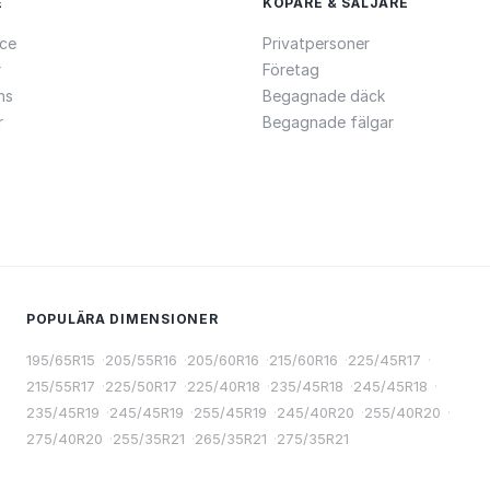
E
KÖPARE & SÄLJARE
ce
Privatpersoner
r
Företag
ns
Begagnade däck
r
Begagnade fälgar
POPULÄRA DIMENSIONER
195/65R15
·
205/55R16
·
205/60R16
·
215/60R16
·
225/45R17
·
215/55R17
·
225/50R17
·
225/40R18
·
235/45R18
·
245/45R18
·
235/45R19
·
245/45R19
·
255/45R19
·
245/40R20
·
255/40R20
·
275/40R20
·
255/35R21
·
265/35R21
·
275/35R21