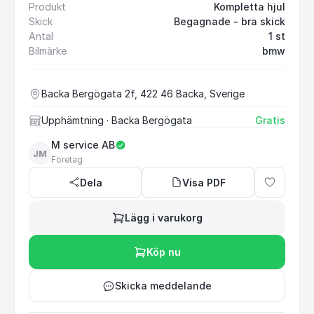
Produkt
Kompletta hjul
Skick
Begagnade - bra skick
Antal
1 st
Bilmärke
bmw
Backa Bergögata 2f, 422 46 Backa, Sverige
Upphämtning
· Backa Bergögata
Gratis
M service AB
JM
Företag
Dela
Visa PDF
Lägg i varukorg
Köp nu
Skicka meddelande