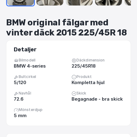
BMW
original
fälgar
med
vinter
däck
2015
225
​/​
45R
18
Detaljer
Bilmodell
Däckdimension
BMW 4-series
225/45R18
Bultcirkel
Produkt
5/120
Kompletta hjul
Navhål
Skick
72.6
Begagnade - bra skick
Mönsterdjup
5 mm