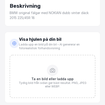
Beskrivning
BMW
original
fälgar
med
NOKIAN
dubb
vinter
däck
2015
225
​/​
45R
18
Visa hjulen på din bil
Ladda upp en bild på din bil – AI genererar en
fotorealistisk förhandsvisning
Ta en bild eller ladda upp
Tydlig bild från sidan ger bäst resultat. PNG, JPEG
eller WEBP.