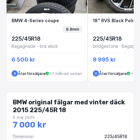
BMW 4-Series coupe
18" RVS Black P
BMW 4-Series coupe
8.8mm
225/45R18
225/45R18
Begagnade - bra skick
6 500 kr
9 995 kr
Återförsäljare
·
·
1 månad sedan
Kungälv
Återförsäljare
·
·
1 
Huskvarna
A
O
BMW original fälgar med vinter däck
2015 225/45R 18
6 maj 2025
7 000 kr
Dimension
225/45R18