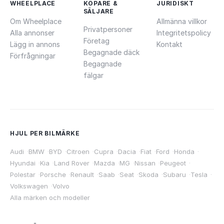
WHEELPLACE
KÖPARE &
JURIDISKT
SÄLJARE
Om Wheelplace
Allmänna villkor
Privatpersoner
Alla annonser
Integritetspolicy
Företag
Lägg in annons
Kontakt
Begagnade däck
Förfrågningar
Begagnade
fälgar
HJUL PER BILMÄRKE
Audi
·
BMW
·
BYD
·
Citroen
·
Cupra
·
Dacia
·
Fiat
·
Ford
·
Honda
·
Hyundai
·
Kia
·
Land Rover
·
Mazda
·
MG
·
Nissan
·
Peugeot
·
Polestar
·
Porsche
·
Renault
·
Saab
·
Seat
·
Skoda
·
Subaru
·
Tesla
·
Volkswagen
·
Volvo
Alla märken och modeller