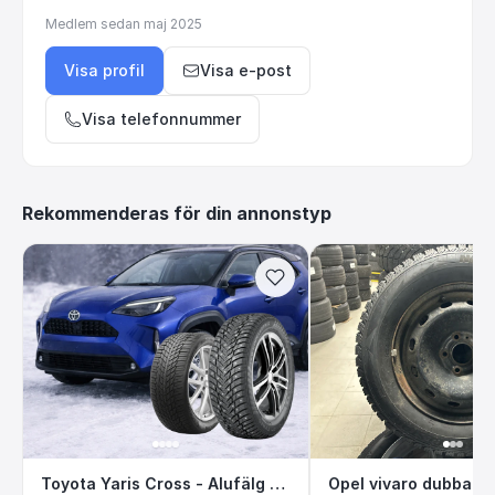
Medlem sedan
maj 2025
Visa profil
Visa e-post
Visa telefonnummer
Rekommenderas för din annonstyp
Toyota Yaris Cross - Alufälg & vinterdäck FR
Opel vivaro dubb
Toyota Yaris Cross - Alufälg & vinterdäck FRÅN 11.900
Opel vivaro dubbat 1