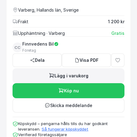
Varberg, Hallands län, Sverige
Frakt
1 200 kr
Upphämtning
· Varberg
Gratis
Finnvedens Bil
CC
Företag
Dela
Visa PDF
Lägg i varukorg
Köp nu
Skicka meddelande
Köpskydd – pengarna hålls tills du har godkänt
leveransen.
Så fungerar köpskyddet
Verifierad företagssäljare