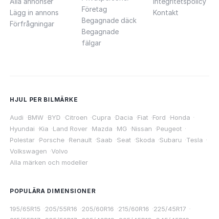
Alla annonser
Integritetspolicy
Företag
Lägg in annons
Kontakt
Begagnade däck
Förfrågningar
Begagnade
fälgar
HJUL PER BILMÄRKE
Audi
·
BMW
·
BYD
·
Citroen
·
Cupra
·
Dacia
·
Fiat
·
Ford
·
Honda
·
Hyundai
·
Kia
·
Land Rover
·
Mazda
·
MG
·
Nissan
·
Peugeot
·
Polestar
·
Porsche
·
Renault
·
Saab
·
Seat
·
Skoda
·
Subaru
·
Tesla
·
Volkswagen
·
Volvo
Alla märken och modeller
POPULÄRA DIMENSIONER
195/65R15
·
205/55R16
·
205/60R16
·
215/60R16
·
225/45R17
·