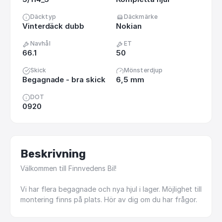
Däcktyp
Däckmärke
Vinterdäck dubb
Nokian
Navhål
ET
66.1
50
Skick
Mönsterdjup
Begagnade - bra skick
6,5 mm
DOT
0920
Beskrivning
Välkommen
till
Finnvedens
Bil!
Vi
har
flera
begagnade
och
nya
hjul
i
lager.
Möjlighet
till
montering
finns
på
plats.
Hör
av
dig
om
du
har
frågor.