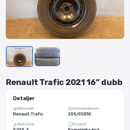
Renault
Trafic
2021
16”
dubb
Detaljer
Bilmodell
Däckdimension
Renault Trafic
205/65R16
Bultcirkel
Produkt
5/114_3
Kompletta hjul