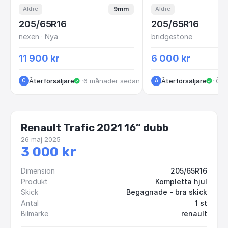
9mm
Äldre
Äldre
205/65R16
205/65R16
nexen · Nya
bridgestone
11 900 kr
6 000 kr
Återförsäljare
·
Göteborg
·
6 månader sedan
Återförsäljare
·
Vas
·
Öve
C
A
Renault Trafic 2021 16” dubb
26 maj 2025
3 000 kr
Dimension
205/65R16
Produkt
Kompletta hjul
Skick
Begagnade - bra skick
Antal
1 st
Bilmärke
renault