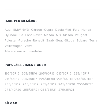
HJUL PER BILMÄRKE
Audi
·
BMW
·
BYD
·
Citroen
·
Cupra
·
Dacia
·
Fiat
·
Ford
·
Honda
·
Hyundai
·
Kia
·
Land Rover
·
Mazda
·
MG
·
Nissan
·
Peugeot
·
Polestar
·
Porsche
·
Renault
·
Saab
·
Seat
·
Skoda
·
Subaru
·
Tesla
·
Volkswagen
·
Volvo
Alla märken och modeller
POPULÄRA DIMENSIONER
195/65R15
·
205/55R16
·
205/60R16
·
215/60R16
·
225/45R17
·
215/55R17
·
225/50R17
·
225/40R18
·
235/45R18
·
245/45R18
·
235/45R19
·
245/45R19
·
255/45R19
·
245/40R20
·
255/40R20
·
275/40R20
·
255/35R21
·
265/35R21
·
275/35R21
FÄLGAR