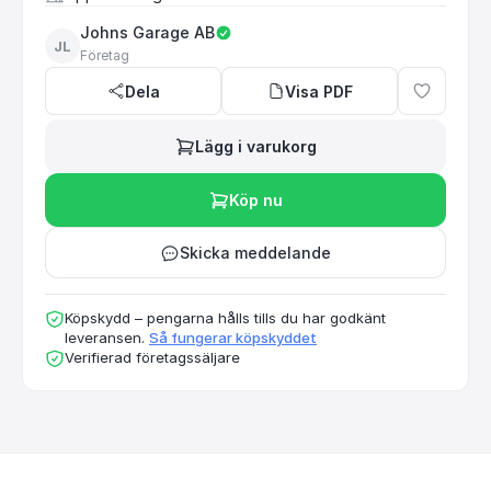
Johns Garage AB
JL
Företag
Dela
Visa PDF
Lägg i varukorg
Köp nu
Skicka meddelande
Köpskydd – pengarna hålls tills du har godkänt
leveransen.
Så fungerar köpskyddet
Verifierad företagssäljare