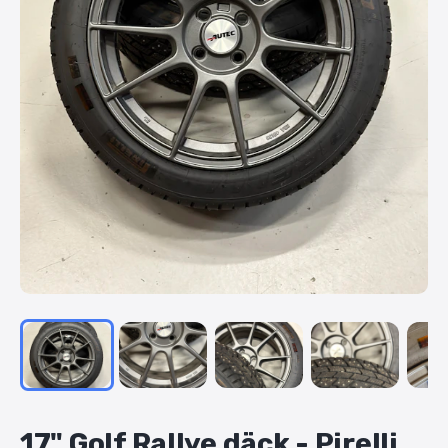
17"
Golf
Rallye
däck
-
Pirelli