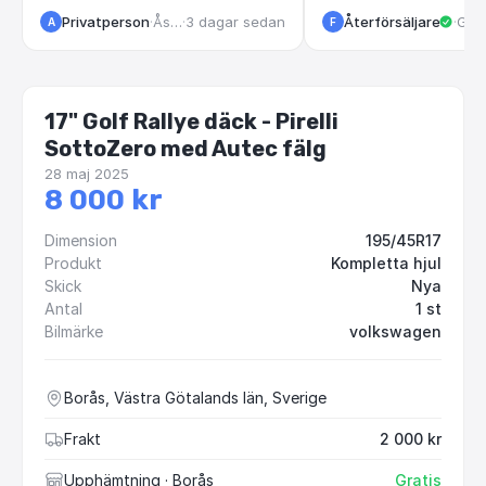
Privatperson
·
Åstorp
·
3 dagar sedan
Återförsäljare
·
·
Göteborg
1 
A
F
17" Golf Rallye däck - Pirelli
SottoZero med Autec fälg
28 maj 2025
8 000 kr
Dimension
195/45R17
Produkt
Kompletta hjul
Skick
Nya
Antal
1 st
Bilmärke
volkswagen
Borås, Västra Götalands län, Sverige
Frakt
2 000 kr
Upphämtning
· Borås
Gratis