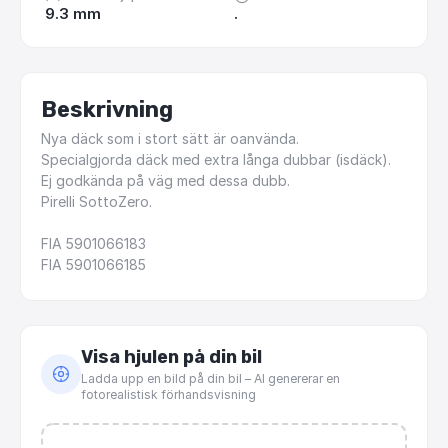
9.3 mm
.
Beskrivning
Nya
däck
som
i
stort
sätt
är
oanvända.
Specialgjorda
däck
med
extra
långa
dubbar
(isdäck).
Ej
godkända
på
väg
med
dessa
dubb.
Pirelli
SottoZero.
FIA
5901066183
FIA
5901066185
Visa hjulen på din bil
Ladda upp en bild på din bil – AI genererar en
fotorealistisk förhandsvisning