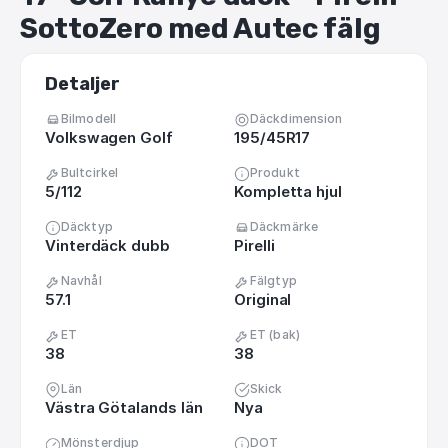
SottoZero
med
Autec
fälg
Detaljer
Bilmodell
Däckdimension
Volkswagen Golf
195/45R17
Bultcirkel
Produkt
5/112
Kompletta hjul
Däcktyp
Däckmärke
Vinterdäck dubb
Pirelli
Navhål
Fälgtyp
57.1
Original
ET
ET (bak)
38
38
Län
Skick
Västra Götalands län
Nya
Mönsterdjup
DOT