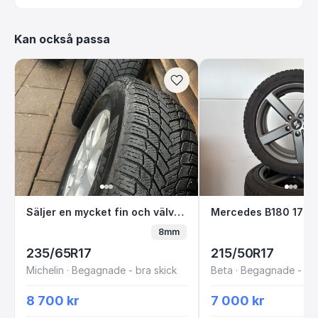
Kan också passa
Säljer en mycket fin och välvårdad uppsättni
Mercedes B180 1
Säljer en mycket fin och välvårdad uppsättning kompletta vinterhjul som passar perfekt till bland annat Audi Q5 (upp till årsmodell 2016/2017) samt flera andra Audi- och modeller.
8mm
235/65R17
215/50R17
Michelin · Begagnade - bra skick
Beta · Begagnade - bra
8 700 kr
7 000 kr