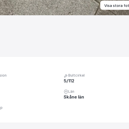
Visa stora fo
sion
Bultcirkel
5/112
Län
Skåne län
up