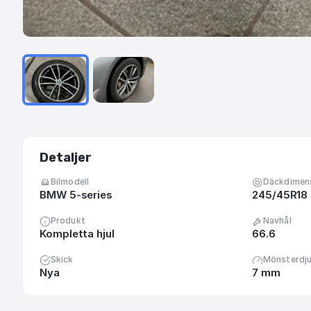
Detaljer
Bilmodell
Däckdimen
BMW 5-series
245/45R18
Produkt
Navhål
Kompletta hjul
66.6
Skick
Mönsterdj
Nya
7 mm