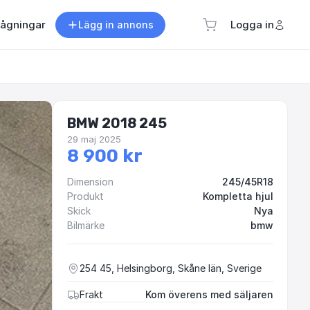
rågningar
Logga in
Lägg in annons
BMW 2018 245
29 maj 2025
8 900 kr
Dimension
245/45R18
Produkt
Kompletta hjul
Skick
Nya
Bilmärke
bmw
254 45, Helsingborg, Skåne län, Sverige
Frakt
Kom överens med säljaren