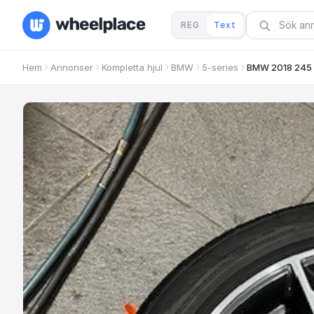
REG
Text
Hem
Annonser
Kompletta hjul
BMW
5-series
BMW 2018 245