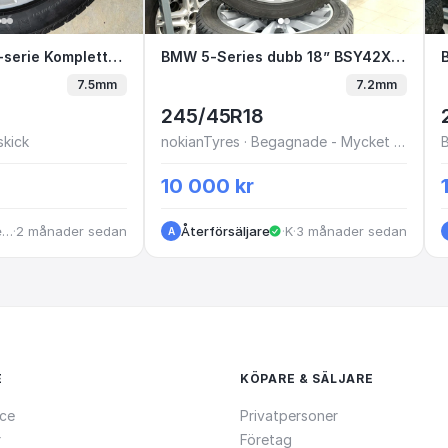
 5-serie Kompletta 18” Vinterhjul
BMW G30/G31 5-serie Kompletta 18” Vinterhjul
BMW 5-Series dubb 18” BSY4
BMW 5-Series dubb 18” BSY42X H1-4
7.5mm
7.2mm
245/45R18
skick
nokianTyres · Begagnade - Mycket bra skick
10 000 kr
Helsingborg
·
2 månader sedan
Återförsäljare
·
Kungälv
·
3 månader sedan
A
E
KÖPARE & SÄLJARE
ce
Privatpersoner
r
Företag