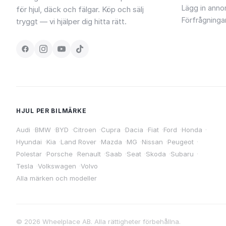
Lägg in anno
för hjul, däck och fälgar. Köp och sälj
Förfrågninga
tryggt — vi hjälper dig hitta rätt.
HJUL PER BILMÄRKE
Audi
·
BMW
·
BYD
·
Citroen
·
Cupra
·
Dacia
·
Fiat
·
Ford
·
Honda
·
Hyundai
·
Kia
·
Land Rover
·
Mazda
·
MG
·
Nissan
·
Peugeot
·
Polestar
·
Porsche
·
Renault
·
Saab
·
Seat
·
Skoda
·
Subaru
·
Tesla
·
Volkswagen
·
Volvo
Alla märken och modeller
©
2026
Wheelplace AB. Alla rättigheter förbehållna.