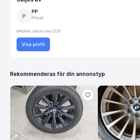
PP
P
Privat
Medlem sedan
maj 2025
Visa profil
Rekommenderas för din annonstyp