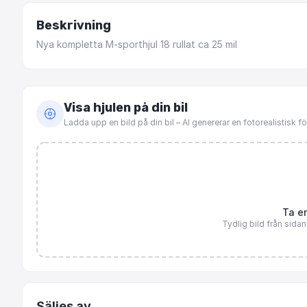
Beskrivning
Nya
kompletta
M-sporthjul
18
rullat
ca
25
mil
Visa hjulen på din bil
Ladda upp en bild på din bil – AI genererar en fotorealistisk 
Ta en
Tydlig bild från sida
Säljes av