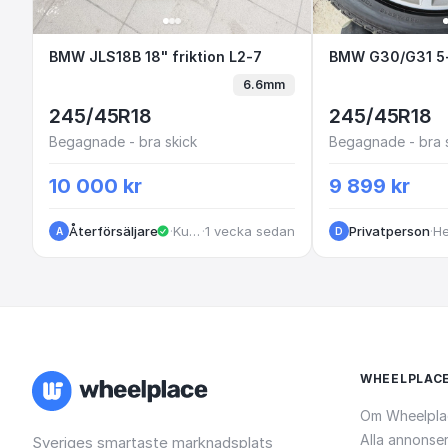
BMW JLS18B 18" friktion L2-7
BMW JLS18B 18" friktion L2-7
BMW G30/G31
6.6mm
245/45R18
245/45R18
Begagnade - bra skick
Begagnade - bra 
10 000 kr
9 899 kr
Återförsäljare
·
Kungälv
·
1 vecka sedan
Privatperson
·
A
D
WHEELPLAC
Om Wheelpla
Alla annonse
Sveriges smartaste marknadsplats