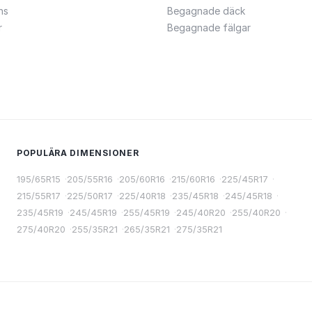
ns
Begagnade däck
r
Begagnade fälgar
POPULÄRA DIMENSIONER
195/65R15
·
205/55R16
·
205/60R16
·
215/60R16
·
225/45R17
·
215/55R17
·
225/50R17
·
225/40R18
·
235/45R18
·
245/45R18
·
235/45R19
·
245/45R19
·
255/45R19
·
245/40R20
·
255/40R20
·
275/40R20
·
255/35R21
·
265/35R21
·
275/35R21