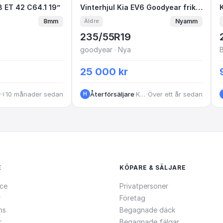
5/114.3 ET 42 C64.1 19”
.3 ET 42 C64.1 19”
Vinterhjul Kia EV6 Goodyear 
Vinterhjul Kia EV6 Goodyear friktion 19”
8mm
Nyamm
Äldre
235/55R19
goodyear · Nya
25 000 kr
·
·
10 månader sedan
Göteborg
Återförsäljare
·
Kungsbacka
·
Över ett år sedan
H
E
KÖPARE & SÄLJARE
ce
Privatpersoner
r
Företag
ns
Begagnade däck
r
Begagnade fälgar