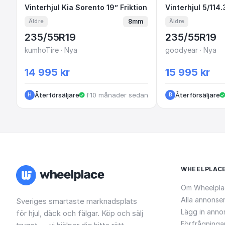
Vinterhjul Kia Sorento 19” Friktion
Vinterhjul Kia Sorento 19” Friktion
Vinterhjul 
Vinterhjul 5/114
8mm
Äldre
Äldre
235/55R19
235/55R19
kumhoTire · Nya
goodyear · Nya
14 995 kr
15 995 kr
Återförsäljare
·
·
10 månader sedan
Malmö
Återförsäljare
H
B
WHEELPLAC
Om Wheelpla
Alla annonse
Sveriges smartaste marknadsplats
Lägg in anno
för hjul, däck och fälgar. Köp och sälj
Förfrågninga