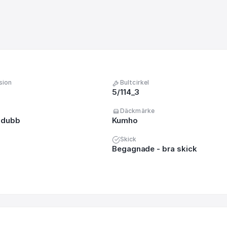
sion
Bultcirkel
5/114_3
Däckmärke
 dubb
Kumho
Skick
Begagnade - bra skick