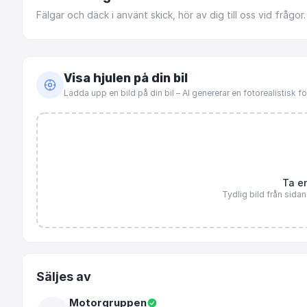
Fälgar
och
däck
i
använt
skick,
hör
av
dig
till
oss
vid
frågor.
Visa hjulen på din bil
Ladda upp en bild på din bil – AI genererar en fotorealistisk 
Ta en
Tydlig bild från sida
Säljes av
Motorgruppen