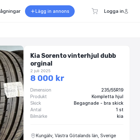
rågningar
Logga in
Lägg in annons
Kia Sorento vinterhjul dubb
orginal
2 juli 2025
8 000 kr
Dimension
235/55R19
Produkt
Kompletta hjul
Skick
Begagnade - bra skick
Antal
1 st
Bilmärke
kia
Kungälv, Västra Götalands län, Sverige