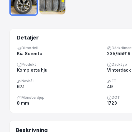
Detaljer
Bilmodell
Däckdimen
Kia Sorento
235/55R19
Produkt
Däcktyp
Kompletta hjul
Vinterdäck
Navhål
ET
67.1
49
Mönsterdjup
DOT
8 mm
1723
Beskrivning