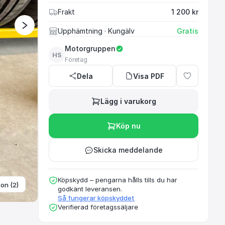
Frakt
1 200 kr
Upphämtning
· Kungälv
Gratis
Motorgruppen
HS
Företag
Dela
Visa PDF
Lägg i varukorg
Köp nu
Skicka meddelande
Köpskydd – pengarna hålls tills du har
ton (2)
godkänt leveransen.
Så fungerar köpskyddet
Verifierad företagssäljare