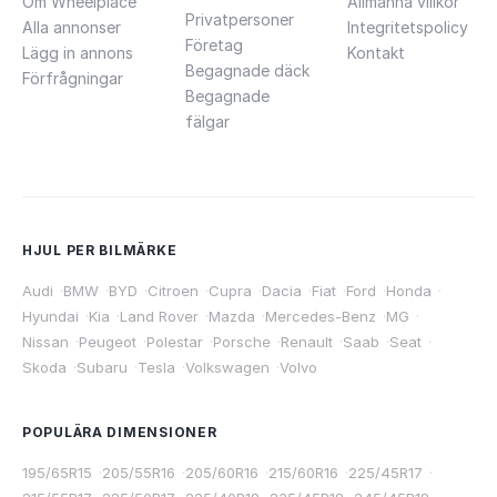
Om Wheelplace
Allmänna villkor
Privatpersoner
Alla annonser
Integritetspolicy
Företag
Lägg in annons
Kontakt
Begagnade däck
Förfrågningar
Begagnade
fälgar
HJUL PER BILMÄRKE
Audi
·
BMW
·
BYD
·
Citroen
·
Cupra
·
Dacia
·
Fiat
·
Ford
·
Honda
·
Hyundai
·
Kia
·
Land Rover
·
Mazda
·
Mercedes-Benz
·
MG
·
Nissan
·
Peugeot
·
Polestar
·
Porsche
·
Renault
·
Saab
·
Seat
·
Skoda
·
Subaru
·
Tesla
·
Volkswagen
·
Volvo
POPULÄRA DIMENSIONER
195/65R15
·
205/55R16
·
205/60R16
·
215/60R16
·
225/45R17
·