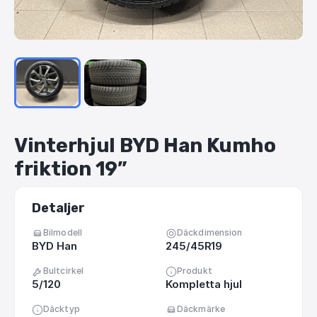
Vinterhjul
BYD
Han
Kumho
friktion
19”
Detaljer
Bilmodell
Däckdimension
BYD Han
245/45R19
Bultcirkel
Produkt
5/120
Kompletta hjul
Däcktyp
Däckmärke