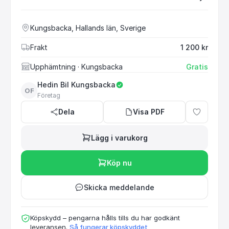
Kungsbacka, Hallands län, Sverige
Frakt
1 200 kr
Upphämtning
· Kungsbacka
Gratis
Hedin Bil Kungsbacka
OF
Företag
Dela
Visa PDF
Lägg i varukorg
Köp nu
Skicka meddelande
Köpskydd – pengarna hålls tills du har godkänt
leveransen.
Så fungerar köpskyddet