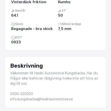
Vinterdäck friktion
Kumho
Navhål
ET
64.1
50
Skick
Mönsterdjup
Begagnade - bra skick
7,5 mm
DOT
0923
Beskrivning
Välkommen
till
Hedin
Automotive
Kungsbacka.
Har
du
frågor
eller
behöver
rådgivning
tveka
inte
att
höra
av
dig
till
oss.
0300-320200
info.kungsbacka@hedinautomotive.se