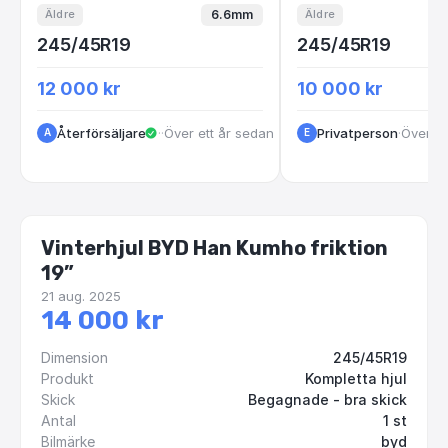
6.6mm
Äldre
Äldre
245/45R19
245/45R19
12 000 kr
10 000 kr
Återförsäljare
·
VastraGotaland
·
Över ett år sedan
Privatperson
·
Över et
A
E
Vinterhjul BYD Han Kumho friktion
19”
21 aug. 2025
14 000 kr
Dimension
245/45R19
Produkt
Kompletta hjul
Skick
Begagnade - bra skick
Antal
1 st
Bilmärke
byd