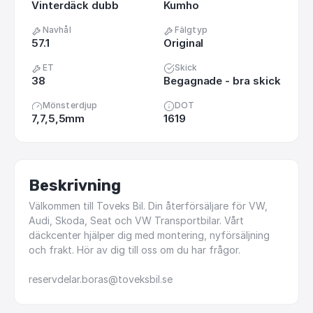
Vinterdäck dubb
Kumho
Navhål
Fälgtyp
57.1
Original
ET
Skick
38
Begagnade - bra skick
Mönsterdjup
DOT
7,7,5,5mm
1619
Beskrivning
Välkommen
till
Toveks
Bil.
Din
återförsäljare
för
VW,
Audi,
Skoda,
Seat
och
VW
Transportbilar.
Vårt
däckcenter
hjälper
dig
med
montering,
nyförsäljning
och
frakt.
Hör
av
dig
till
oss
om
du
har
frågor.
reservdelar.boras@toveksbil.se