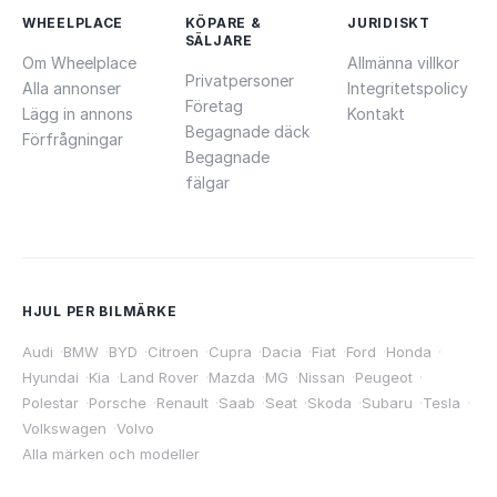
WHEELPLACE
KÖPARE &
JURIDISKT
SÄLJARE
Om Wheelplace
Allmänna villkor
Privatpersoner
Alla annonser
Integritetspolicy
Företag
Lägg in annons
Kontakt
Begagnade däck
Förfrågningar
Begagnade
fälgar
HJUL PER BILMÄRKE
Audi
·
BMW
·
BYD
·
Citroen
·
Cupra
·
Dacia
·
Fiat
·
Ford
·
Honda
·
Hyundai
·
Kia
·
Land Rover
·
Mazda
·
MG
·
Nissan
·
Peugeot
·
Polestar
·
Porsche
·
Renault
·
Saab
·
Seat
·
Skoda
·
Subaru
·
Tesla
·
Volkswagen
·
Volvo
Alla märken och modeller