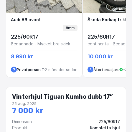
Audi A6 avant
Škoda Kodiaq fr
Audi A6 avant
8mm
225/60R17
225/60R17
Begagnade - Mycket bra skick
8 990 kr
10 000 kr
Privatperson
·
Tullinge
·
2 månader sedan
Återförsäljare
·
Kun
·
3 m
S
A
Vinterhjul Tiguan Kumho dubb 17”
25 aug. 2025
7 000 kr
Dimension
225/60R17
Produkt
Kompletta hjul