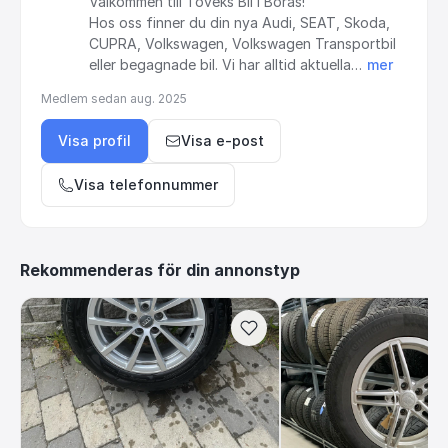
Välkommen
till
Toveks
Bil
i
Borås!
Hos
oss
finner
du
din
nya
Audi,
SEAT,
Skoda,
CUPRA,
Volkswagen,
Volkswagen
Transportbil
eller
begagnade
bil.
Vi
har
alltid
aktuella…
mer
Medlem sedan
aug. 2025
Visa profil
Visa e-post
Visa telefonnummer
Rekommenderas för din annonstyp