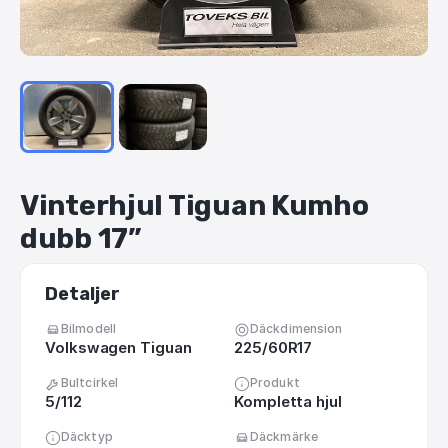
Vinterhjul
Tiguan
Kumho
dubb
17”
Detaljer
Bilmodell
Däckdimension
Volkswagen Tiguan
225/60R17
Bultcirkel
Produkt
5/112
Kompletta hjul
Däcktyp
Däckmärke