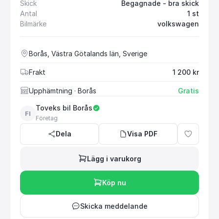
Skick
Begagnade - bra skick
Antal
1 st
Bilmärke
volkswagen
Borås, Västra Götalands län, Sverige
Frakt
1 200 kr
Upphämtning
· Borås
Gratis
Toveks bil Borås
FI
Företag
Dela
Visa PDF
Lägg i varukorg
Köp nu
Skicka meddelande