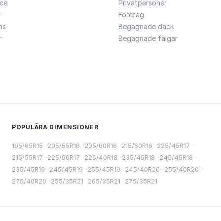
ce
Privatpersoner
r
Företag
ns
Begagnade däck
r
Begagnade fälgar
POPULÄRA DIMENSIONER
195/65R15
·
205/55R16
·
205/60R16
·
215/60R16
·
225/45R17
·
215/55R17
·
225/50R17
·
225/40R18
·
235/45R18
·
245/45R18
·
235/45R19
·
245/45R19
·
255/45R19
·
245/40R20
·
255/40R20
·
275/40R20
·
255/35R21
·
265/35R21
·
275/35R21