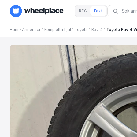
REG
Text
Hem
Annonser
Kompletta hjul
Toyota
Rav-4
Toyota Rav-4 Vi