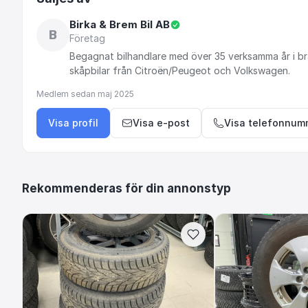
Birka & Brem Bil AB
B
Företag
Begagnat
bilhandlare
med
över
35
verksamma
år
i
br
skåpbilar
från
Citroën
​/​
Peugeot
och
Volkswagen.
Medlem sedan
maj 2025
Visa profil
Visa e-post
Visa telefonnum
Rekommenderas för din annonstyp