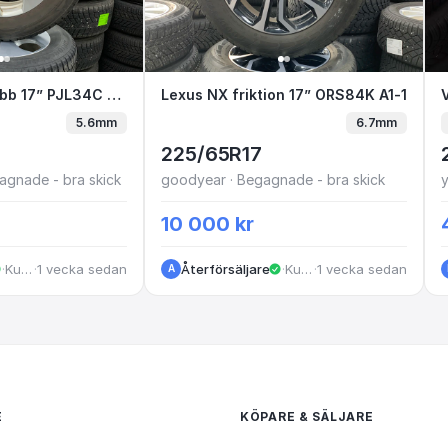
5
4 dubb 17” PJL34C E1-8
Toyota Rav-4 dubb 17” PJL34C E1-8
Lexus NX friktion 17” ORS84K
Lexus NX friktion 17” ORS84K A1-1
5.6mm
6.7mm
225/65R17
agnade - bra skick
goodyear · Begagnade - bra skick
10 000 kr
·
Kungälv
·
1 vecka sedan
Återförsäljare
·
Kungälv
·
1 vecka sedan
A
E
KÖPARE & SÄLJARE