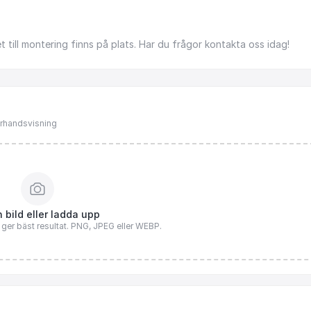
et
till
montering
finns
på
plats.
Har
du
frågor
kontakta
oss
idag!
förhandsvisning
 bild eller ladda upp
n ger bäst resultat. PNG, JPEG eller WEBP.