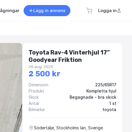
rågningar
Logga in
Lägg in annons
Toyota Rav-4 Vinterhjul 17”
Goodyear Friktion
28 aug. 2025
2 500 kr
Dimension
225/65R17
Produkt
Kompletta hjul
Skick
Begagnade - bra skick
Antal
1 st
Bilmärke
toyota
Södertälje, Stockholms län, Sverige