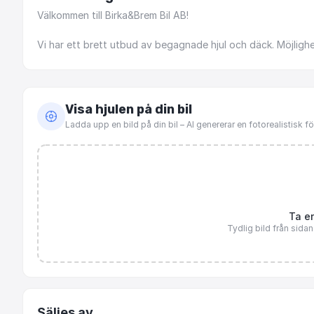
Välkommen
till
Birka&Brem
Bil
AB!
Vi
har
ett
brett
utbud
av
begagnade
hjul
och
däck.
Möjligh
Visa hjulen på din bil
Ladda upp en bild på din bil – AI genererar en fotorealistisk 
Ta en
Tydlig bild från sida
Säljes av