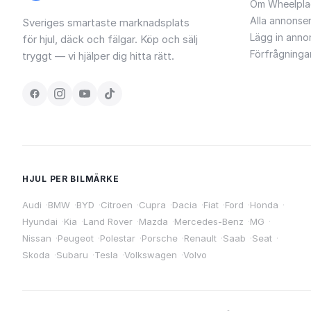
Om Wheelpla
Alla annonse
Sveriges smartaste marknadsplats
Lägg in anno
för hjul, däck och fälgar. Köp och sälj
Förfrågninga
tryggt — vi hjälper dig hitta rätt.
HJUL PER BILMÄRKE
Audi
·
BMW
·
BYD
·
Citroen
·
Cupra
·
Dacia
·
Fiat
·
Ford
·
Honda
·
Hyundai
·
Kia
·
Land Rover
·
Mazda
·
Mercedes-Benz
·
MG
·
Nissan
·
Peugeot
·
Polestar
·
Porsche
·
Renault
·
Saab
·
Seat
·
Skoda
·
Subaru
·
Tesla
·
Volkswagen
·
Volvo