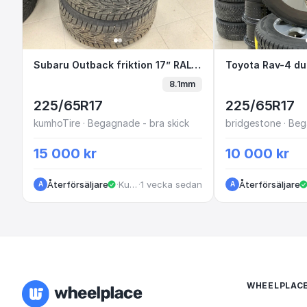
Subaru Outback friktion 17” RAL114 G1-
Subaru Outback friktion 17” RAL114 G1-5
Toyota Rav-
8.1mm
225/65R17
225/65R17
kumhoTire · Begagnade - bra skick
bridgestone · Beg
15 000 kr
10 000 kr
Återförsäljare
·
Kungälv
·
1 vecka sedan
Återförsäljare
A
A
WHEELPLAC