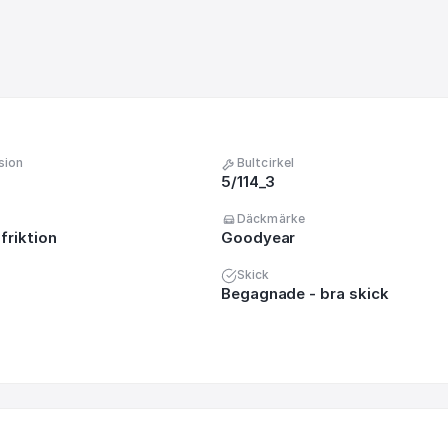
sion
Bultcirkel
5/114_3
Däckmärke
friktion
Goodyear
Skick
Begagnade - bra skick