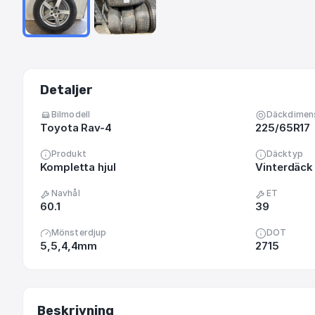
Detaljer
Bilmodell
Däckdimen
Toyota Rav-4
225/65R17
Produkt
Däcktyp
Kompletta hjul
Vinterdäck 
Navhål
ET
60.1
39
Mönsterdjup
DOT
5,5,4,4mm
2715
Beskrivning