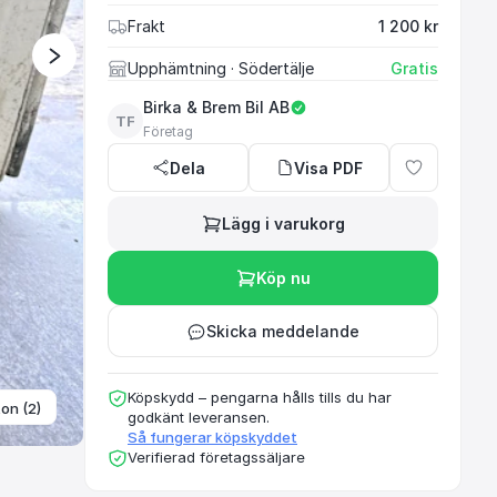
Frakt
1 200 kr
Begagnat bilhandlare
Upphämtning
· Södertälje
Gratis
mest på personbila
Birka & Brem Bil AB
Ci
TF
Företag
Dela
Visa PDF
Lägg i varukorg
Köp nu
Skicka meddelande
Köpskydd – pengarna hålls tills du har
ton (2)
godkänt leveransen.
Så fungerar köpskyddet
Verifierad företagssäljare