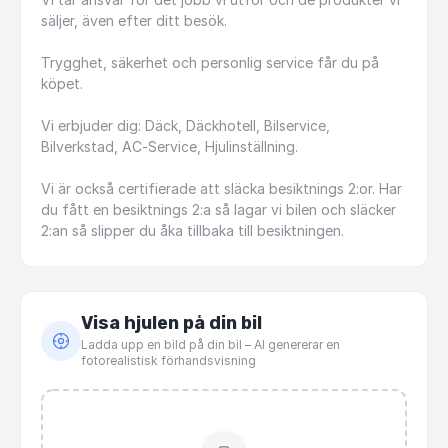
säljer,
även
efter
ditt
besök.
Trygghet,
säkerhet
och
personlig
service
får
du
på
köpet.
Vi
erbjuder
dig:
Däck,
Däckhotell,
Bilservice,
Bilverkstad,
AC-Service,
Hjulinställning.
Vi
är
också
certifierade
att
släcka
besiktnings
2:or.
Har
du
fått
en
besiktnings
2:a
så
lagar
vi
bilen
och
släcker
2:an
så
slipper
du
åka
tillbaka
till
besiktningen.
Visa hjulen på din bil
Ladda upp en bild på din bil – AI genererar en
fotorealistisk förhandsvisning