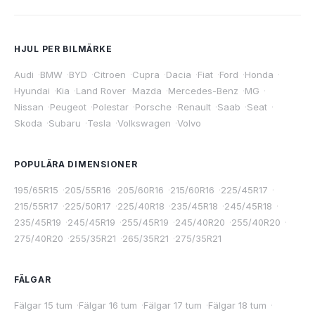
HJUL PER BILMÄRKE
Audi
·
BMW
·
BYD
·
Citroen
·
Cupra
·
Dacia
·
Fiat
·
Ford
·
Honda
·
Hyundai
·
Kia
·
Land Rover
·
Mazda
·
Mercedes-Benz
·
MG
·
Nissan
·
Peugeot
·
Polestar
·
Porsche
·
Renault
·
Saab
·
Seat
·
Skoda
·
Subaru
·
Tesla
·
Volkswagen
·
Volvo
POPULÄRA DIMENSIONER
195/65R15
·
205/55R16
·
205/60R16
·
215/60R16
·
225/45R17
·
215/55R17
·
225/50R17
·
225/40R18
·
235/45R18
·
245/45R18
·
235/45R19
·
245/45R19
·
255/45R19
·
245/40R20
·
255/40R20
·
275/40R20
·
255/35R21
·
265/35R21
·
275/35R21
FÄLGAR
Fälgar 15 tum
·
Fälgar 16 tum
·
Fälgar 17 tum
·
Fälgar 18 tum
·