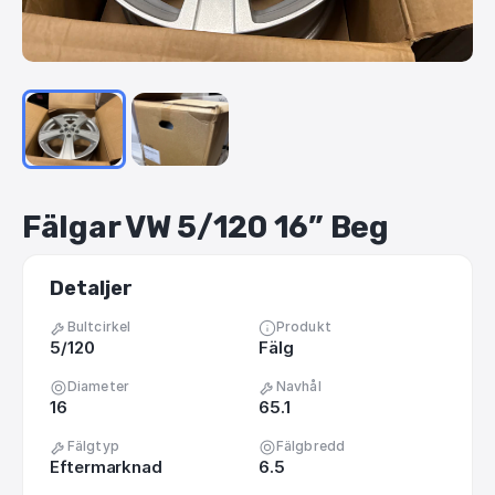
Fälgar
VW
5
​/​
120
16”
Beg
Detaljer
Bultcirkel
Produkt
5/120
Fälg
Diameter
Navhål
16
65.1
Fälgtyp
Fälgbredd
Eftermarknad
6.5