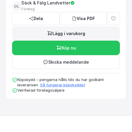
Däck & Fälg Landvetter
DL
Företag
Dela
Visa PDF
Lägg i varukorg
Köp nu
Skicka meddelande
Köpskydd – pengarna hålls tills du har godkänt
leveransen.
Så fungerar köpskyddet
Verifierad företagssäljare