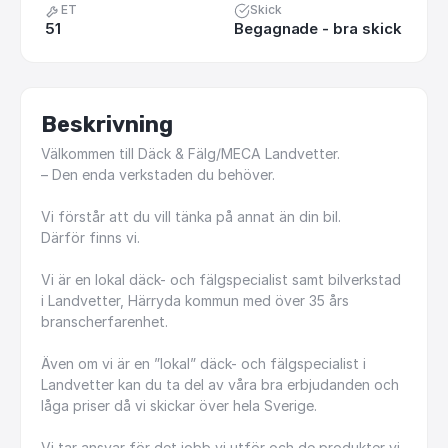
ET
Skick
51
Begagnade - bra skick
Beskrivning
Välkommen
till
Däck
&
Fälg
​/​
MECA
Landvetter.
–
Den
enda
verkstaden
du
behöver.
Vi
förstår
att
du
vill
tänka
på
annat
än
din
bil.
Därför
finns
vi.
Vi
är
en
lokal
däck-
och
fälgspecialist
samt
bilverkstad
i
Landvetter,
Härryda
kommun
med
över
35
års
branscherfarenhet.
Även
om
vi
är
en
”lokal”
däck-
och
fälgspecialist
i
Landvetter
kan
du
ta
del
av
våra
bra
erbjudanden
och
låga
priser
då
vi
skickar
över
hela
Sverige.
Vi
tar
ansvar
för
det
jobb
vi
utför
och
de
produkter
vi