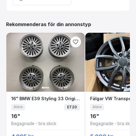
Rekommenderas för din annonstyp
16" BMW E39 Styling 33 Original Fälgar 5x120
Fälgar VW Trans
16" BMW E39 Styling 33 Original Fälgar 5x120 7x16 ET20 74.1
Fälgar VW Transport
ET20
Äldre
Äldre
16"
16"
Begagnade - bra skick
Begagnade - bra skick