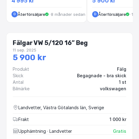
4 995 kr
5 900 kr
Återförsäljare
·
Rosendalagatan
·
8 månader sedan
Återförsäljare
·
Land
·
11 
O
D
Fälgar VW 5/120 16” Beg
11 sep. 2025
5 900 kr
Produkt
Fälg
Skick
Begagnade - bra skick
Antal
1 st
Bilmärke
volkswagen
Landvetter, Västra Götalands län, Sverige
Frakt
1 000 kr
Upphämtning
· Landvetter
Gratis