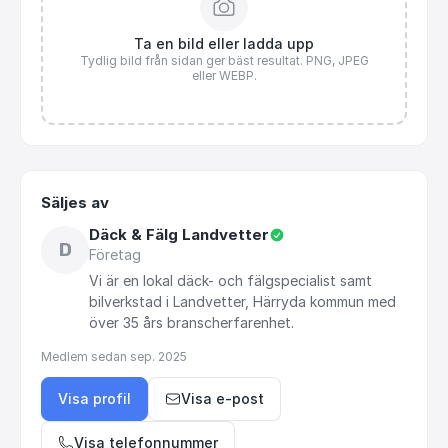
Ta en bild eller ladda upp
Tydlig bild från sidan ger bäst resultat. PNG, JPEG
eller WEBP.
Säljes av
Däck & Fälg Landvetter
D
Företag
Vi
är
en
lokal
däck-
och
fälgspecialist
samt
bilverkstad
i
Landvetter,
Härryda
kommun
med
över
35
års
branscherfarenhet.
Medlem sedan
sep. 2025
Visa profil
Visa e-post
Visa telefonnummer