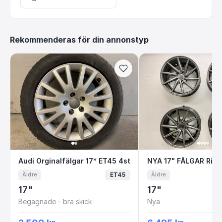
Rekommenderas för din annonstyp
Audi Orginalfälgar 17” ET45 4st
NYA 17" FÄLGAR 
Audi Orginalfälgar 17” ET45 4st
ET45
Äldre
Äldre
17"
17"
Begagnade - bra skick
Nya