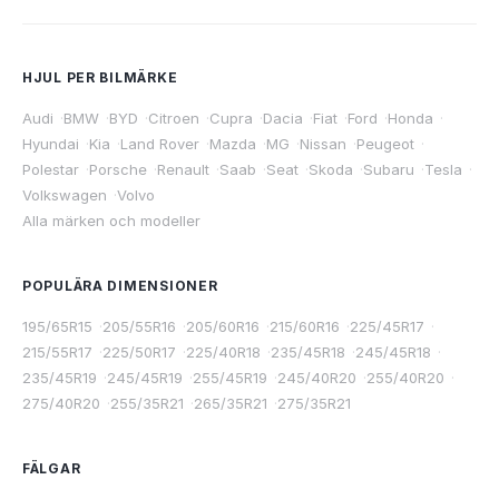
HJUL PER BILMÄRKE
Audi
·
BMW
·
BYD
·
Citroen
·
Cupra
·
Dacia
·
Fiat
·
Ford
·
Honda
·
Hyundai
·
Kia
·
Land Rover
·
Mazda
·
MG
·
Nissan
·
Peugeot
·
Polestar
·
Porsche
·
Renault
·
Saab
·
Seat
·
Skoda
·
Subaru
·
Tesla
·
Volkswagen
·
Volvo
Alla märken och modeller
POPULÄRA DIMENSIONER
195/65R15
·
205/55R16
·
205/60R16
·
215/60R16
·
225/45R17
·
215/55R17
·
225/50R17
·
225/40R18
·
235/45R18
·
245/45R18
·
235/45R19
·
245/45R19
·
255/45R19
·
245/40R20
·
255/40R20
·
275/40R20
·
255/35R21
·
265/35R21
·
275/35R21
FÄLGAR