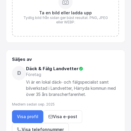
Ta en bild eller ladda upp
Tydlig bild från sidan ger bäst resultat. PNG, JPEG
eller WEBP.
Säljes av
Däck & Fälg Landvetter
D
Företag
Vi
är
en
lokal
däck-
och
fälgspecialist
samt
bilverkstad
i
Landvetter,
Härryda
kommun
med
över
35
års
branscherfarenhet.
Medlem sedan
sep. 2025
Visa profil
Visa e-post
Visa telefonnummer