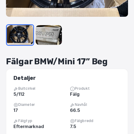
Fälgar
BMW
​/​
Mini
17”
Beg
Detaljer
Bultcirkel
Produkt
5/112
Fälg
Diameter
Navhål
17
66.5
Fälgtyp
Fälgbredd
Eftermarknad
7.5