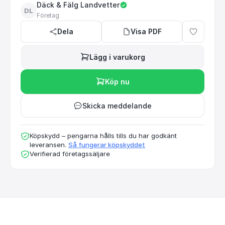
Däck & Fälg Landvetter
DL
Företag
Dela
Visa PDF
Lägg i varukorg
Köp nu
Skicka meddelande
Köpskydd – pengarna hålls tills du har godkänt
leveransen.
Så fungerar köpskyddet
Verifierad företagssäljare