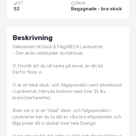
ET
Skick
52
Begagnade - bra skick
Beskrivning
Välkommen
till
Däck
&
Fälg
​/​
MECA
Landvetter.
–
Den
enda
verkstaden
du
behöver.
Vi
förstår
att
du
vill
tänka
på
annat
än
din
bil.
Därför
finns
vi.
Vi
är
en
lokal
däck-
och
fälgspecialist
samt
bilverkstad
i
Landvetter,
Härryda
kommun
med
över
35
års
branscherfarenhet.
Även
om
vi
är
en
”lokal”
däck-
och
fälgspecialist
i
Landvetter
kan
du
ta
del
av
våra
bra
erbjudanden
och
låga
priser
då
vi
skickar
över
hela
Sverige.
Vi
tar
ansvar
för
det
jobb
vi
utför
och
de
produkter
vi