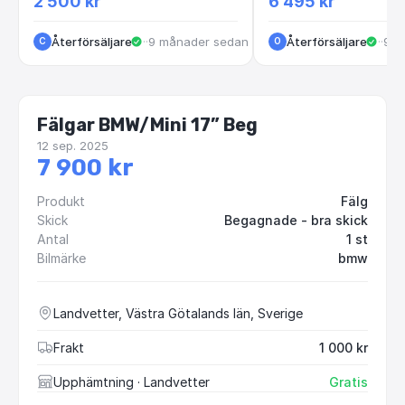
2 500 kr
6 495 kr
Återförsäljare
·
Göteborg
·
9 månader sedan
Återförsäljare
·
Ros
·
9 m
C
O
Fälgar BMW/Mini 17” Beg
12 sep. 2025
7 900 kr
Produkt
Fälg
Skick
Begagnade - bra skick
Antal
1 st
Bilmärke
bmw
Landvetter, Västra Götalands län, Sverige
Frakt
1 000 kr
Upphämtning
· Landvetter
Gratis