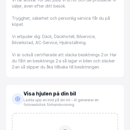
säljer,
även
efter
ditt
besök.
Trygghet,
säkerhet
och
personlig
service
får
du
på
köpet.
Vi
erbjuder
dig:
Däck,
Däckhotell,
Bilservice,
Bilverkstad,
AC-Service,
Hjulinställning.
Vi
är
också
certifierade
att
släcka
besiktnings
2:or.
Har
du
fått
en
besiktnings
2:a
så
lagar
vi
bilen
och
släcker
2:an
så
slipper
du
åka
tillbaka
till
besiktningen.
Visa hjulen på din bil
Ladda upp en bild på din bil – AI genererar en
fotorealistisk förhandsvisning