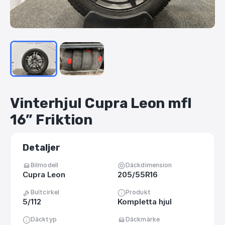
Vinterhjul
Cupra
Leon
mfl
16”
Friktion
Detaljer
Bilmodell
Däckdimension
Cupra Leon
205/55R16
Bultcirkel
Produkt
5/112
Kompletta hjul
Däcktyp
Däckmärke