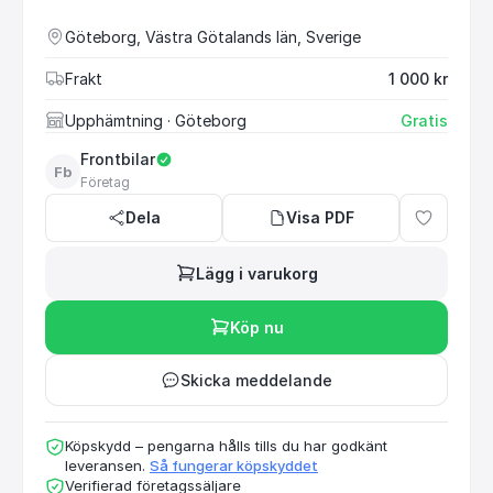
Göteborg, Västra Götalands län, Sverige
Frakt
1 000 kr
Upphämtning
· Göteborg
Gratis
Frontbilar
Fb
Företag
Dela
Visa PDF
Lägg i varukorg
Köp nu
Skicka meddelande
Köpskydd – pengarna hålls tills du har godkänt
leveransen.
Så fungerar köpskyddet
Verifierad företagssäljare