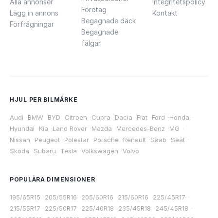
Alla annonser
Integritetspolicy
Företag
Lägg in annons
Kontakt
Begagnade däck
Förfrågningar
Begagnade
fälgar
HJUL PER BILMÄRKE
Audi
·
BMW
·
BYD
·
Citroen
·
Cupra
·
Dacia
·
Fiat
·
Ford
·
Honda
·
Hyundai
·
Kia
·
Land Rover
·
Mazda
·
Mercedes-Benz
·
MG
·
Nissan
·
Peugeot
·
Polestar
·
Porsche
·
Renault
·
Saab
·
Seat
·
Skoda
·
Subaru
·
Tesla
·
Volkswagen
·
Volvo
POPULÄRA DIMENSIONER
195/65R15
·
205/55R16
·
205/60R16
·
215/60R16
·
225/45R17
·
215/55R17
·
225/50R17
·
225/40R18
·
235/45R18
·
245/45R18
·