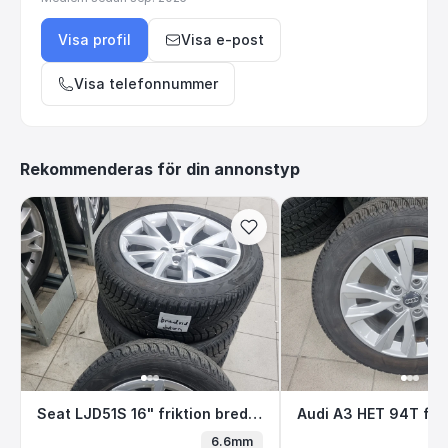
Visa profil
Visa e-post
Visa telefonnummer
Rekommenderas för din annonstyp
Seat LJD51S 16" friktion bredvid datorn
Audi A3 HET 94T 
Seat LJD51S 16" friktion bredvid datorn
Audi A3 HET 94T frik
6.6mm