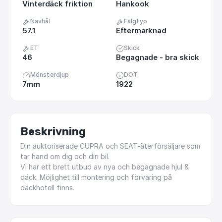
Vinterdäck friktion
Hankook
Navhål
Fälgtyp
57.1
Eftermarknad
ET
Skick
46
Begagnade - bra skick
Mönsterdjup
DOT
7mm
1922
Beskrivning
Din
auktoriserade
CUPRA
och
SEAT-återförsäljare
som
tar
hand
om
dig
och
din
bil.
Vi
har
ett
brett
utbud
av
nya
och
begagnade
hjul
&
däck.
Möjlighet
till
montering
och
förvaring
på
däckhotell
finns.