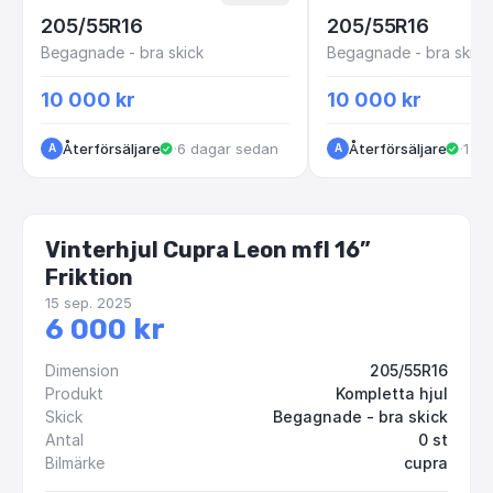
205/55R16
205/55R16
Begagnade - bra skick
Begagnade - bra skick
10 000 kr
10 000 kr
Återförsäljare
·
6 dagar sedan
Återförsäljare
·
1 v
A
A
Vinterhjul Cupra Leon mfl 16”
Friktion
15 sep. 2025
6 000 kr
Dimension
205/55R16
Produkt
Kompletta hjul
Skick
Begagnade - bra skick
Antal
0 st
Bilmärke
cupra