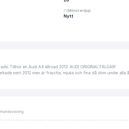
Mönsterdjup
Nytt
ade.
Tillhör
en
Audi
A4
allroad
2013.
AUDI
ORIGINAL
FÄLGAR!
verkade
sent
2012
men
är
fräscha,
mjuka
och
fina
då
dom
under
alla
å
förhandsvisning