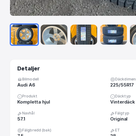
Detaljer
Bilmodell
Däckdimen
Audi A6
225/55R17
Produkt
Däcktyp
Kompletta hjul
Vinterdäck 
Navhål
Fälgtyp
57.1
Original
Fälgbredd (bak)
ET
7.5
28