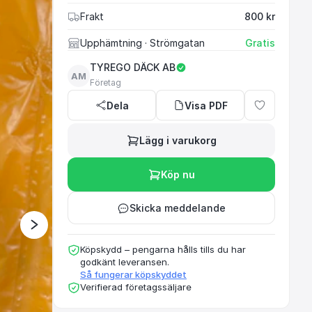
Frakt
800 kr
Upphämtning
· Strömgatan
Gratis
TYREGO DÄCK AB
AM
Företag
Dela
Visa PDF
Lägg i varukorg
Köp nu
Skicka meddelande
Köpskydd – pengarna hålls tills du har
godkänt leveransen.
Så fungerar köpskyddet
Verifierad företagssäljare