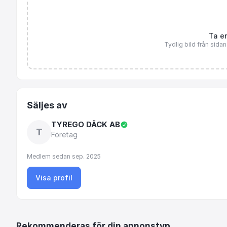
Ta en
Tydlig bild från sida
Säljes av
TYREGO DÄCK AB
T
Företag
Medlem sedan
sep. 2025
Visa profil
Rekommenderas för din annonstyp