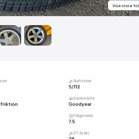
Visa stora fo
sion
Bultcirkel
5/112
Däckmärke
friktion
Goodyear
Fälgbredd
7.5
ET (bak)
28