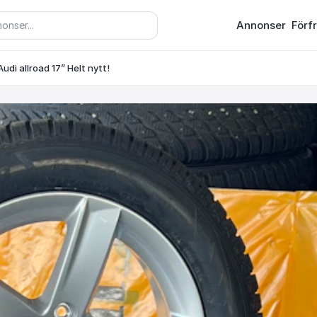
Annonser
Förf
udi allroad 17” Helt nytt!