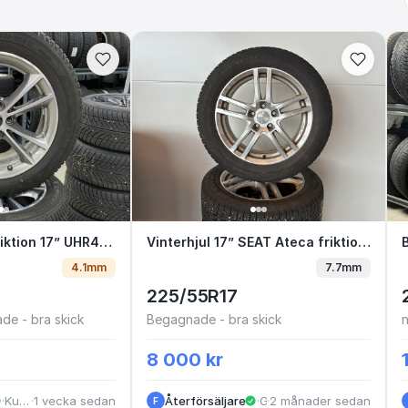
s friktion 17” UHR410 E2-2
BMW 5-Series friktion 17” UHR410 E2-2
Vinterhjul 17” SEAT Ateca fr
Vinterhjul 17” SEAT Ateca friktion på aluminiumfälg
4.1mm
7.7mm
225/55R17
de - bra skick
Begagnade - bra skick
8 000 kr
·
Kungälv
·
1 vecka sedan
Återförsäljare
·
·
Göteborg
2 månader sedan
F