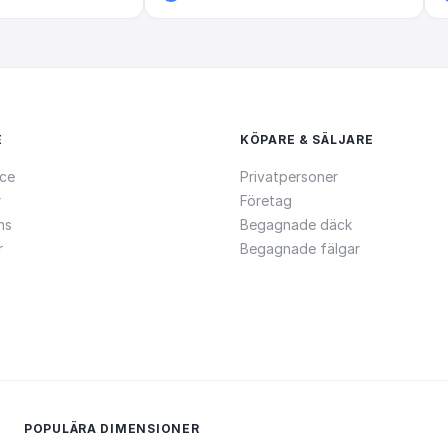
E
KÖPARE & SÄLJARE
ce
Privatpersoner
r
Företag
ns
Begagnade däck
r
Begagnade fälgar
POPULÄRA DIMENSIONER