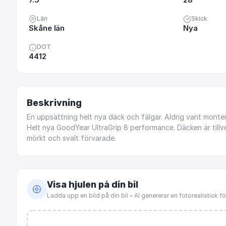
Län
Skick
Skåne län
Nya
DOT
4412
Beskrivning
En
uppsättning
helt
nya
däck
och
fälgar.
Aldrig
varit
monter
Helt
nya
GoodYear
UltraGrip
8
performance.
Däcken
är
till
mörkt
och
svalt
förvarade.
Visa hjulen på din bil
Ladda upp en bild på din bil – AI genererar en fotorealistisk 