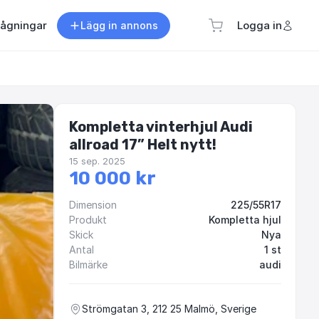
rågningar
Logga in
Lägg in annons
Kompletta vinterhjul Audi
allroad 17” Helt nytt!
15 sep. 2025
10 000 kr
Dimension
225/55R17
Produkt
Kompletta hjul
Skick
Nya
Antal
1 st
Bilmärke
audi
Strömgatan 3, 212 25 Malmö, Sverige