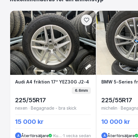
Audi A4 friktion 17” YEZ30G J2-4
Audi A4 friktion 17” YEZ30G J2-4
BMW 5-Serie
6.6mm
225/55R17
225/55R17
nexen · Begagnade - bra skick
michelin · Begagna
15 000 kr
10 000 kr
Återförsäljare
·
Kungälv
·
1 vecka sedan
Återförsäljare
A
A