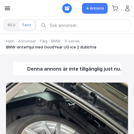
Annons
REG
Text
Hem
Annonser
Fälg
BMW
3-series
BMW vinterhjul med GoodYear UG ice 2 dubbfria
Denna annons är inte tillgänglig just nu.