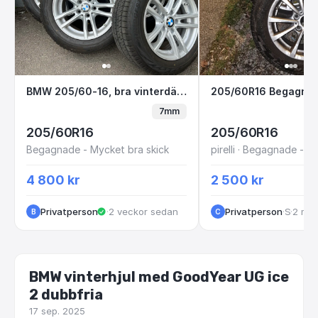
BMW 205/60-16, bra vinterdäck tpms
205/60R16 Begag
BMW 205/60-16, bra vinterdäck tpms
7mm
205/60R16
205/60R16
Begagnade - Mycket bra skick
4 800 kr
2 500 kr
Privatperson
·
2 veckor sedan
Privatperson
·
·
Spånga socken
2 må
B
C
BMW vinterhjul med GoodYear UG ice
2 dubbfria
17 sep. 2025