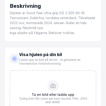
Beskrivning
Däcken
är
Good
Year
Ultra
grip
ICE
2
205-60-16.
Testvinnare.
Dubbfria,
nordiska
vinterdäck.
Tillverkade
2022
nov,
monterade
2024
Januari.
Rullat
en
halv
säsong.
Nästintill
nya
Inga
skador
på
fälgarna.
Behöver
tvättas.
Visa hjulen på din bil
Ladda upp en bild på din bil – AI genererar en
fotorealistisk förhandsvisning
Ta en bild eller ladda upp
Tydlig bild från sidan ger bäst resultat. PNG, JPEG
eller WEBP.