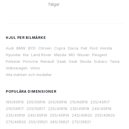
fälgar
HJUL PER BILMÄRKE
Audi
·
BMW
·
BYD
·
Citroen
·
Cupra
·
Dacia
·
Fiat
·
Ford
·
Honda
·
Hyundai
·
Kia
·
Land Rover
·
Mazda
·
MG
·
Nissan
·
Peugeot
·
Polestar
·
Porsche
·
Renault
·
Saab
·
Seat
·
Skoda
·
Subaru
·
Tesla
·
Volkswagen
·
Volvo
Alla märken och modeller
POPULÄRA DIMENSIONER
195/65R15
·
205/55R16
·
205/60R16
·
215/60R16
·
225/45R17
·
215/55R17
·
225/50R17
·
225/40R18
·
235/45R18
·
245/45R18
·
235/45R19
·
245/45R19
·
255/45R19
·
245/40R20
·
255/40R20
·
275/40R20
·
255/35R21
·
265/35R21
·
275/35R21