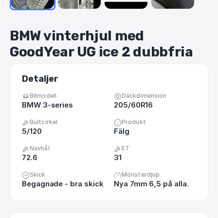
BMW
vinterhjul
med
GoodYear
UG
ice
2
dubbfria
Detaljer
Bilmodell
Däckdimension
BMW 3-series
205/60R16
Bultcirkel
Produkt
5/120
Fälg
Navhål
ET
72.6
31
Skick
Mönsterdjup
Begagnade - bra skick
Nya 7mm 6,5 på alla.