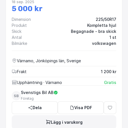
18 sep. 2025
5 000 kr
Dimension
225/50R17
Produkt
Kompletta hjul
Skick
Begagnade - bra skick
Antal
1 st
Bilmärke
volkswagen
Värnamo, Jönköpings län, Sverige
Frakt
1 200 kr
Upphämtning
· Värnamo
Gratis
Svenstigs Bil AB
SB
Företag
Dela
Visa PDF
Lägg i varukorg