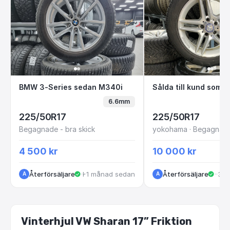
BMW 3-Series sedan M340i
Sålda till kund
BMW 3-Series sedan M340i
6.6mm
225/50R17
225/50R17
Begagnade - bra skick
4 500 kr
10 000 kr
Återförsäljare
·
·
1 månad sedan
Kungälv
Återförsäljare
·
Kun
·
3 m
A
A
Vinterhjul VW Sharan 17” Friktion