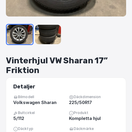
Vinterhjul
VW
Sharan
17”
Friktion
Detaljer
Bilmodell
Däckdimension
Volkswagen Sharan
225/50R17
Bultcirkel
Produkt
5/112
Kompletta hjul
Däcktyp
Däckmärke