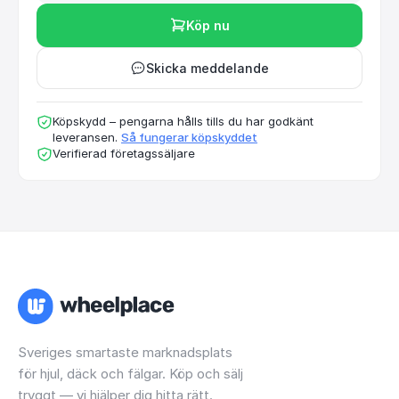
Köp nu
Skicka meddelande
Köpskydd – pengarna hålls tills du har godkänt
leveransen.
Så fungerar köpskyddet
Verifierad företagssäljare
Sveriges smartaste marknadsplats
för hjul, däck och fälgar. Köp och sälj
tryggt — vi hjälper dig hitta rätt.