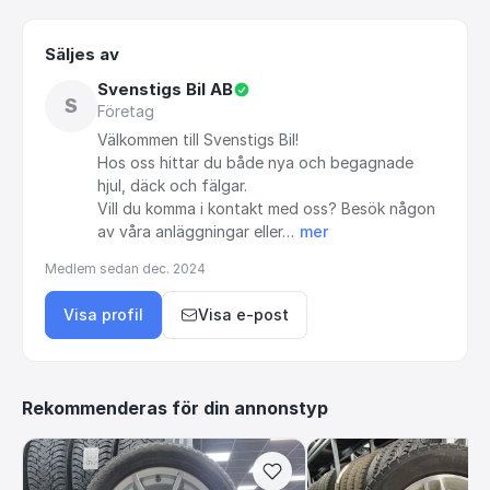
Säljes av
Svenstigs Bil AB
S
Företag
Välkommen
till
Svenstigs
Bil!
Hos
oss
hittar
du
både
nya
och
begagnade
hjul,
däck
och
fälgar.
Vill
du
komma
i
kontakt
med
oss?
Besök
någon
av
våra
anläggningar
eller…
mer
Medlem sedan
dec. 2024
Visa profil
Visa e-post
Rekommenderas för din annonstyp