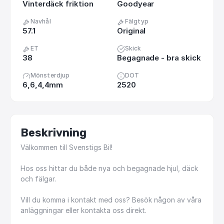
Vinterdäck friktion
Goodyear
Navhål
Fälgtyp
57.1
Original
ET
Skick
38
Begagnade - bra skick
Mönsterdjup
DOT
6,6,4,4mm
2520
Beskrivning
Välkommen
till
Svenstigs
Bil!
Hos
oss
hittar
du
både
nya
och
begagnade
hjul,
däck
och
fälgar.
Vill
du
komma
i
kontakt
med
oss?
Besök
någon
av
våra
anläggningar
eller
kontakta
oss
direkt.