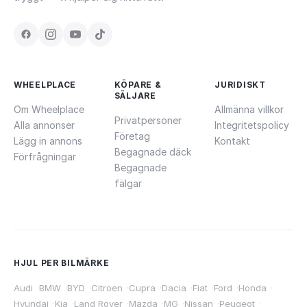
WHEELPLACE
KÖPARE &
JURIDISKT
SÄLJARE
Om Wheelplace
Allmänna villkor
Privatpersoner
Alla annonser
Integritetspolicy
Företag
Lägg in annons
Kontakt
Begagnade däck
Förfrågningar
Begagnade
fälgar
HJUL PER BILMÄRKE
Audi
·
BMW
·
BYD
·
Citroen
·
Cupra
·
Dacia
·
Fiat
·
Ford
·
Honda
·
Hyundai
·
Kia
·
Land Rover
·
Mazda
·
MG
·
Nissan
·
Peugeot
·