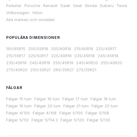
Polestar
·
Porsche
·
Renault
·
Saab
·
Seat
·
Skoda
·
Subaru
·
Tesla
·
Volkswagen
·
Volvo
Alla märken och modeller
POPULÄRA DIMENSIONER
195/65R15
·
205/55R16
·
205/60R16
·
215/60R16
·
225/45R17
·
215/55R17
·
225/50R17
·
225/40R18
·
235/45R18
·
245/45R18
·
235/45R19
·
245/45R19
·
255/45R19
·
245/40R20
·
255/40R20
·
275/40R20
·
255/35R21
·
265/35R21
·
275/35R21
FÄLGAR
Fälgar 15 tum
·
Fälgar 16 tum
·
Fälgar 17 tum
·
Fälgar 18 tum
·
Fälgar 19 tum
·
Fälgar 20 tum
·
Fälgar 21 tum
·
Fälgar 22 tum
·
Fälgar 4/100
·
Fälgar 4/108
·
Fälgar 5/100
·
Fälgar 5/108
·
Fälgar 5/112
·
Fälgar 5/114.3
·
Fälgar 5/120
·
Fälgar 5/130