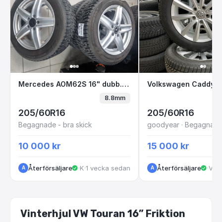
Mercedes AOM62S 16" dubb. Bredvid datorn
Volkswagen Cadd
Mercedes AOM62S 16" dubb. Bredvid datorn
8.8mm
205/60R16
205/60R16
Begagnade - bra skick
goodyear · Begagnade 
10 000 kr
15 000 kr
Återförsäljare
·
Kungälv
·
1 vecka sedan
Återförsäljare
·
VastraGotaland
·
1 
A
A
Vinterhjul VW Touran 16” Friktion