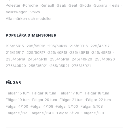
Polestar
·
Porsche
·
Renault
·
Saab
·
Seat
·
Skoda
·
Subaru
·
Tesla
·
Volkswagen
·
Volvo
Alla märken och modeller
POPULÄRA DIMENSIONER
195/65R15
·
205/55R16
·
205/60R16
·
215/60R16
·
225/45R17
·
215/55R17
·
225/50R17
·
225/40R18
·
235/45R18
·
245/45R18
·
235/45R19
·
245/45R19
·
255/45R19
·
245/40R20
·
255/40R20
·
275/40R20
·
255/35R21
·
265/35R21
·
275/35R21
FÄLGAR
Fälgar 15 tum
·
Fälgar 16 tum
·
Fälgar 17 tum
·
Fälgar 18 tum
·
Fälgar 19 tum
·
Fälgar 20 tum
·
Fälgar 21 tum
·
Fälgar 22 tum
·
Fälgar 4/100
·
Fälgar 4/108
·
Fälgar 5/100
·
Fälgar 5/108
·
Fälgar 5/112
·
Fälgar 5/114.3
·
Fälgar 5/120
·
Fälgar 5/130