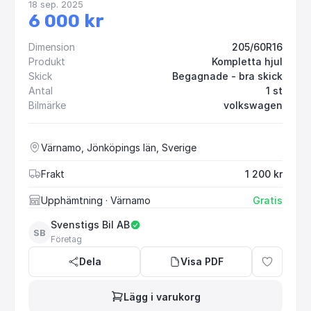
18 sep. 2025
6 000 kr
Dimension
205/60R16
Produkt
Kompletta hjul
Skick
Begagnade - bra skick
Antal
1 st
Bilmärke
volkswagen
Värnamo, Jönköpings län, Sverige
Frakt
1 200 kr
Upphämtning
· Värnamo
Gratis
Svenstigs Bil AB
SB
Företag
Dela
Visa PDF
Lägg i varukorg