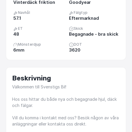
Vinterdäck friktion
Goodyear
Navhål
Fälgtyp
57.1
Eftermarknad
ET
Skick
48
Begagnade - bra skick
Mönsterdjup
DOT
6mm
3620
Beskrivning
Välkommen
till
Svenstigs
Bil!
Hos
oss
hittar
du
både
nya
och
begagnade
hjul,
däck
och
fälgar.
Vill
du
komma
i
kontakt
med
oss?
Besök
någon
av
våra
anläggningar
eller
kontakta
oss
direkt.