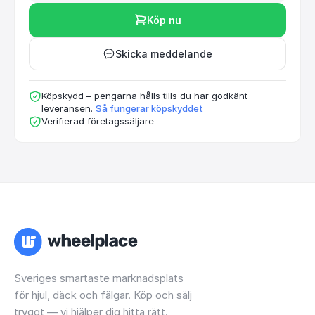
Köp nu
Skicka meddelande
Köpskydd – pengarna hålls tills du har godkänt
leveransen.
Så fungerar köpskyddet
Verifierad företagssäljare
Sveriges smartaste marknadsplats
för hjul, däck och fälgar. Köp och sälj
tryggt — vi hjälper dig hitta rätt.