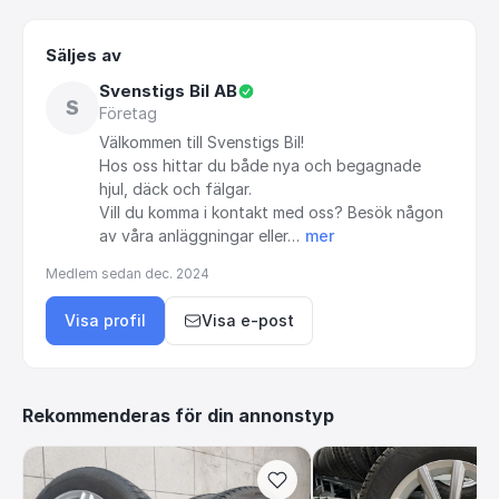
Säljes av
Svenstigs Bil AB
S
Företag
Välkommen
till
Svenstigs
Bil!
Hos
oss
hittar
du
både
nya
och
begagnade
hjul,
däck
och
fälgar.
Vill
du
komma
i
kontakt
med
oss?
Besök
någon
av
våra
anläggningar
eller…
mer
Medlem sedan
dec. 2024
Visa profil
Visa e-post
Rekommenderas för din annonstyp