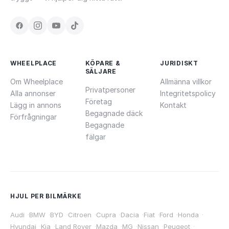
WHEELPLACE
KÖPARE &
JURIDISKT
SÄLJARE
Om Wheelplace
Allmänna villkor
Privatpersoner
Alla annonser
Integritetspolicy
Företag
Lägg in annons
Kontakt
Begagnade däck
Förfrågningar
Begagnade
fälgar
HJUL PER BILMÄRKE
Audi
·
BMW
·
BYD
·
Citroen
·
Cupra
·
Dacia
·
Fiat
·
Ford
·
Honda
·
Hyundai
·
Kia
·
Land Rover
·
Mazda
·
MG
·
Nissan
·
Peugeot
·