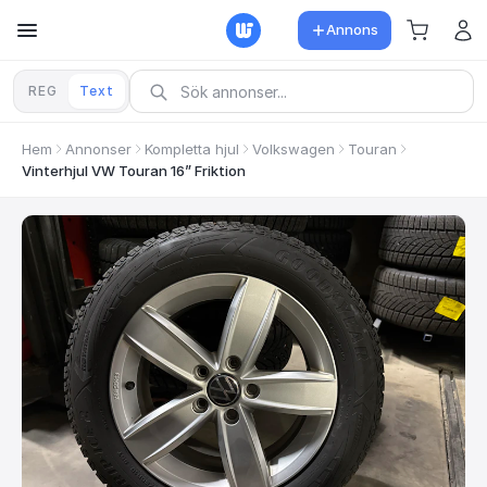
Annons
REG
Text
Hem
Annonser
Kompletta hjul
Volkswagen
Touran
Vinterhjul VW Touran 16” Friktion