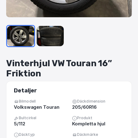
Vinterhjul
VW
Touran
16”
Friktion
Detaljer
Bilmodell
Däckdimension
Volkswagen Touran
205/60R16
Bultcirkel
Produkt
5/112
Kompletta hjul
Däcktyp
Däckmärke