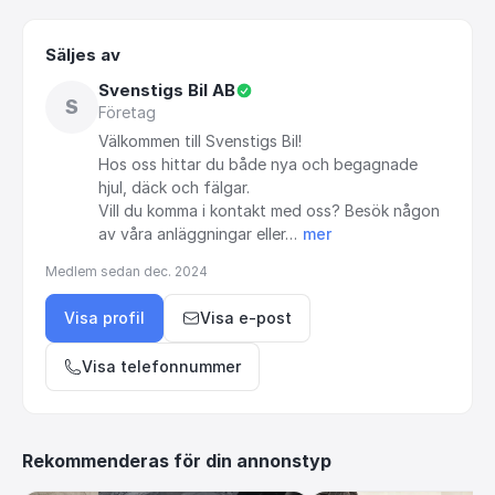
Säljes av
Svenstigs Bil AB
S
Företag
Välkommen
till
Svenstigs
Bil!
Hos
oss
hittar
du
både
nya
och
begagnade
hjul,
däck
och
fälgar.
Vill
du
komma
i
kontakt
med
oss?
Besök
någon
av
våra
anläggningar
eller…
mer
Medlem sedan
dec. 2024
Visa profil
Visa e-post
Visa telefonnummer
Rekommenderas för din annonstyp