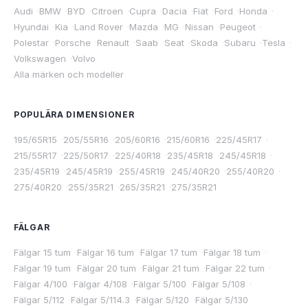
Audi
·
BMW
·
BYD
·
Citroen
·
Cupra
·
Dacia
·
Fiat
·
Ford
·
Honda
·
Hyundai
·
Kia
·
Land Rover
·
Mazda
·
MG
·
Nissan
·
Peugeot
·
Polestar
·
Porsche
·
Renault
·
Saab
·
Seat
·
Skoda
·
Subaru
·
Tesla
·
Volkswagen
·
Volvo
Alla märken och modeller
POPULÄRA DIMENSIONER
195/65R15
·
205/55R16
·
205/60R16
·
215/60R16
·
225/45R17
·
215/55R17
·
225/50R17
·
225/40R18
·
235/45R18
·
245/45R18
·
235/45R19
·
245/45R19
·
255/45R19
·
245/40R20
·
255/40R20
·
275/40R20
·
255/35R21
·
265/35R21
·
275/35R21
FÄLGAR
Fälgar 15 tum
·
Fälgar 16 tum
·
Fälgar 17 tum
·
Fälgar 18 tum
·
Fälgar 19 tum
·
Fälgar 20 tum
·
Fälgar 21 tum
·
Fälgar 22 tum
·
Fälgar 4/100
·
Fälgar 4/108
·
Fälgar 5/100
·
Fälgar 5/108
·
Fälgar 5/112
·
Fälgar 5/114.3
·
Fälgar 5/120
·
Fälgar 5/130