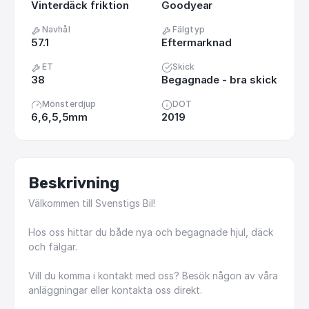
Vinterdäck friktion
Goodyear
Navhål
Fälgtyp
57.1
Eftermarknad
ET
Skick
38
Begagnade - bra skick
Mönsterdjup
DOT
6,6,5,5mm
2019
Beskrivning
Välkommen
till
Svenstigs
Bil!
Hos
oss
hittar
du
både
nya
och
begagnade
hjul,
däck
och
fälgar.
Vill
du
komma
i
kontakt
med
oss?
Besök
någon
av
våra
anläggningar
eller
kontakta
oss
direkt.