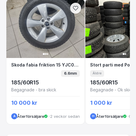
Skoda fabia friktion 15 YJC09P i3-2
Stort parti med 
Skoda fabia friktion 15 YJC09P i3-2
6.6mm
Äldre
185/60R15
185/60R15
Begagnade - bra skick
Begagnade - Ok skick
10 000 kr
1 000 kr
Återförsäljare
·
·
2 veckor sedan
Kungälv
Återförsäljare
·
Sto
·
6 m
A
H