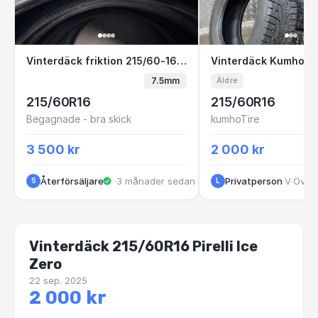
Vinterdäck friktion 215/60-16 Gislaved Euro
Vinterdäck Kum
Vinterdäck friktion 215/60-16 Gislaved Eurofrost 6
Vinterdäck Kumho 21
7.5mm
Äldre
215/60R16
215/60R16
Begagnade - bra skick
kumhoTire
3 500 kr
2 000 kr
Återförsäljare
·
Halmstad
·
3 månader sedan
Privatperson
·
VastraGotaland
·
Över 
S
L
Vinterdäck 215/60R16 Pirelli Ice
Zero
22 sep. 2025
2 000 kr