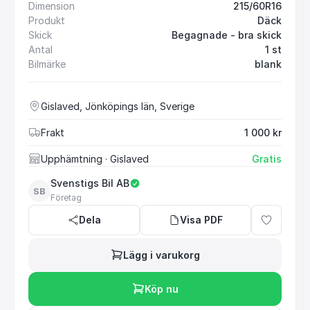
Dimension
215/60R16
Produkt
Däck
Skick
Begagnade - bra skick
Antal
1 st
Bilmärke
blank
Gislaved, Jönköpings län, Sverige
Frakt
1 000 kr
Upphämtning
· Gislaved
Gratis
Svenstigs Bil AB
SB
Företag
Dela
Visa PDF
Lägg i varukorg
Köp nu