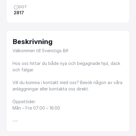
DOT
2817
Beskrivning
Välkommen
till
Svenstigs
Bil!
Hos
oss
hittar
du
både
nya
och
begagnade
hjul,
däck
och
fälgar.
Vill
du
komma
i
kontakt
med
oss?
Besök
någon
av
våra
anläggningar
eller
kontakta
oss
direkt.
Öppettider:
Mån
–
Fre
07:00
–
16:00
---