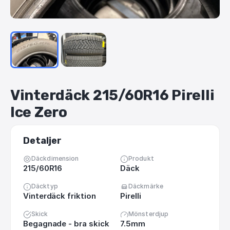
Vinterdäck
215
​/​
60R16
Pirelli
Ice
Zero
Detaljer
Däckdimension
Produkt
215/60R16
Däck
Däcktyp
Däckmärke
Vinterdäck friktion
Pirelli
Skick
Mönsterdjup
Begagnade - bra skick
7.5mm