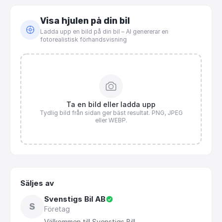
Visa hjulen på din bil
Ladda upp en bild på din bil – AI genererar en
fotorealistisk förhandsvisning
Ta en bild eller ladda upp
Tydlig bild från sidan ger bäst resultat. PNG, JPEG
eller WEBP.
Säljes av
Svenstigs Bil AB
S
Företag
Välkommen
till
Svenstigs
Bil!