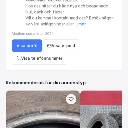
Hos
oss
hittar
du
både
nya
och
begagnade
hjul,
däck
och
fälgar.
Vill
du
komma
i
kontakt
med
oss?
Besök
någon
av
våra
anläggningar
eller…
mer
Medlem sedan
dec. 2024
Visa profil
Visa e-post
Visa telefonnummer
Rekommenderas för din annonstyp