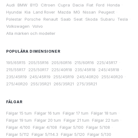
Audi
·
BMW
·
BYD
·
Citroen
·
Cupra
·
Dacia
·
Fiat
·
Ford
·
Honda
·
Hyundai
·
Kia
·
Land Rover
·
Mazda
·
MG
·
Nissan
·
Peugeot
·
Polestar
·
Porsche
·
Renault
·
Saab
·
Seat
·
Skoda
·
Subaru
·
Tesla
·
Volkswagen
·
Volvo
Alla märken och modeller
POPULÄRA DIMENSIONER
195/65R15
·
205/55R16
·
205/60R16
·
215/60R16
·
225/45R17
·
215/55R17
·
225/50R17
·
225/40R18
·
235/45R18
·
245/45R18
·
235/45R19
·
245/45R19
·
255/45R19
·
245/40R20
·
255/40R20
·
275/40R20
·
255/35R21
·
265/35R21
·
275/35R21
FÄLGAR
Fälgar 15 tum
·
Fälgar 16 tum
·
Fälgar 17 tum
·
Fälgar 18 tum
·
Fälgar 19 tum
·
Fälgar 20 tum
·
Fälgar 21 tum
·
Fälgar 22 tum
·
Fälgar 4/100
·
Fälgar 4/108
·
Fälgar 5/100
·
Fälgar 5/108
·
Fälgar 5/112
·
Fälgar 5/114.3
·
Fälgar 5/120
·
Fälgar 5/130