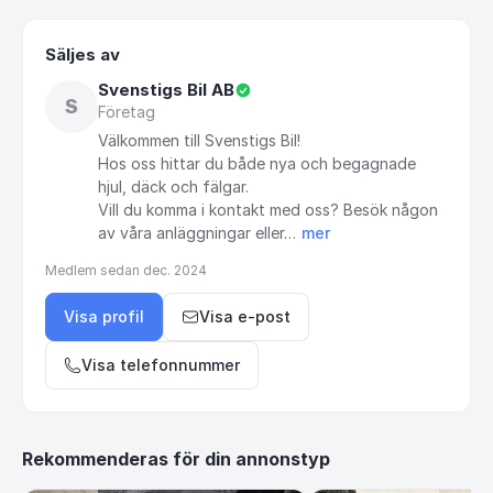
Säljes av
Svenstigs Bil AB
S
Företag
Välkommen
till
Svenstigs
Bil!
Hos
oss
hittar
du
både
nya
och
begagnade
hjul,
däck
och
fälgar.
Vill
du
komma
i
kontakt
med
oss?
Besök
någon
av
våra
anläggningar
eller…
mer
Medlem sedan
dec. 2024
Visa profil
Visa e-post
Visa telefonnummer
Rekommenderas för din annonstyp