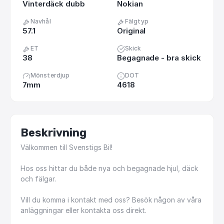
Vinterdäck dubb
Nokian
Navhål
Fälgtyp
57.1
Original
ET
Skick
38
Begagnade - bra skick
Mönsterdjup
DOT
7mm
4618
Beskrivning
Välkommen
till
Svenstigs
Bil!
Hos
oss
hittar
du
både
nya
och
begagnade
hjul,
däck
och
fälgar.
Vill
du
komma
i
kontakt
med
oss?
Besök
någon
av
våra
anläggningar
eller
kontakta
oss
direkt.