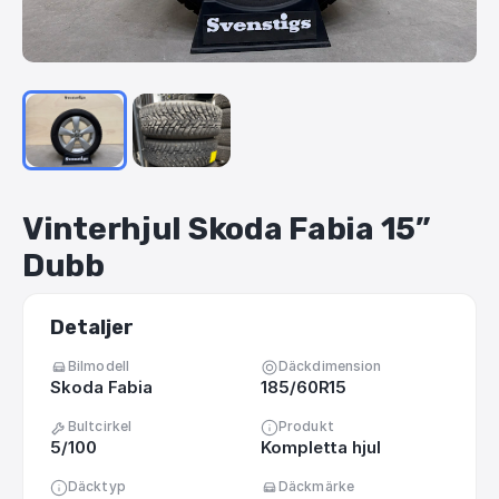
Vinterhjul
Skoda
Fabia
15”
Dubb
Detaljer
Bilmodell
Däckdimension
Skoda Fabia
185/60R15
Bultcirkel
Produkt
5/100
Kompletta hjul
Däcktyp
Däckmärke