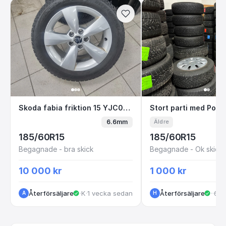
Skoda fabia friktion 15 YJC09P i3-2
Stort parti med 
Skoda fabia friktion 15 YJC09P i3-2
6.6mm
Äldre
185/60R15
185/60R15
Begagnade - bra skick
Begagnade - Ok skick
10 000 kr
1 000 kr
Återförsäljare
·
Kungälv
·
1 vecka sedan
Återförsäljare
·
Sto
·
6 m
A
H