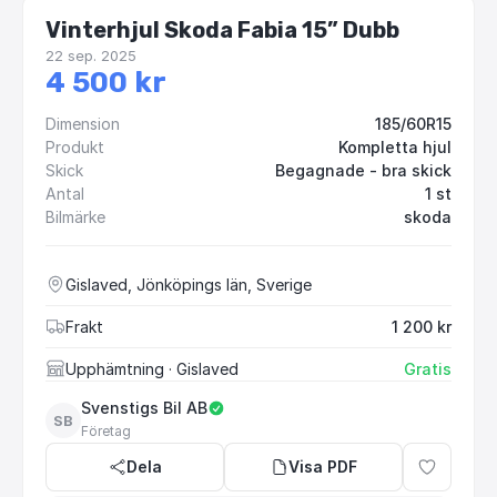
Vinterhjul Skoda Fabia 15” Dubb
22 sep. 2025
4 500 kr
Dimension
185/60R15
Produkt
Kompletta hjul
Skick
Begagnade - bra skick
Antal
1 st
Bilmärke
skoda
Gislaved, Jönköpings län, Sverige
Frakt
1 200 kr
Upphämtning
· Gislaved
Gratis
Svenstigs Bil AB
SB
Företag
Dela
Visa PDF