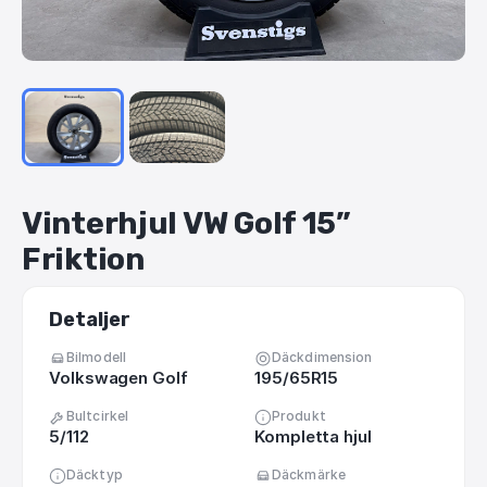
Vinterhjul
VW
Golf
15”
Friktion
Detaljer
Bilmodell
Däckdimension
Volkswagen Golf
195/65R15
Bultcirkel
Produkt
5/112
Kompletta hjul
Däcktyp
Däckmärke