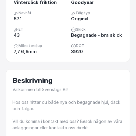
Vinterdäck friktion
Goodyear
Navhål
Fälgtyp
57.1
Original
ET
Skick
43
Begagnade - bra skick
Mönsterdjup
DOT
7,7,6,6mm
3920
Beskrivning
Välkommen
till
Svenstigs
Bil!
Hos
oss
hittar
du
både
nya
och
begagnade
hjul,
däck
och
fälgar.
Vill
du
komma
i
kontakt
med
oss?
Besök
någon
av
våra
anläggningar
eller
kontakta
oss
direkt.