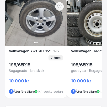
Volkswagen Ywz807 15" L1-6
Volkswagen Cad
Volkswagen Ywz807 15" L1-6
7.7mm
195/65R15
195/65R15
Begagnade - bra skick
goodyear · Begagnade 
10 000 kr
10 000 kr
Återförsäljare
·
Kungälv
·
1 vecka sedan
Återförsäljare
·
·
2 v
Kungälv
A
A