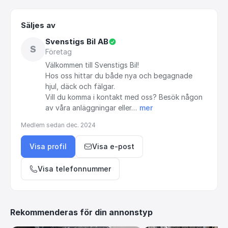
Säljes av
Svenstigs Bil AB
S
Företag
Välkommen
till
Svenstigs
Bil!
Hos
oss
hittar
du
både
nya
och
begagnade
hjul,
däck
och
fälgar.
Vill
du
komma
i
kontakt
med
oss?
Besök
någon
av
våra
anläggningar
eller…
mer
Medlem sedan
dec. 2024
Visa profil
Visa e-post
Visa telefonnummer
Rekommenderas för din annonstyp