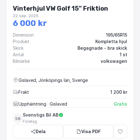
Vinterhjul VW Golf 15” Friktion
22 sep. 2025
6 000 kr
Dimension
195/65R15
Produkt
Kompletta hjul
Skick
Begagnade - bra skick
Antal
1 st
Bilmärke
volkswagen
Gislaved, Jönköpings län, Sverige
Frakt
1 200 kr
Upphämtning
· Gislaved
Gratis
Svenstigs Bil AB
SB
Företag
Dela
Visa PDF