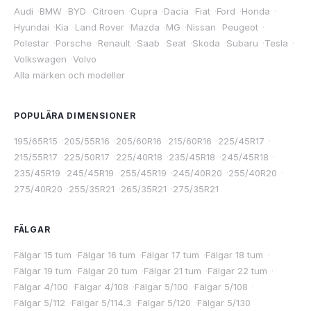
Audi
·
BMW
·
BYD
·
Citroen
·
Cupra
·
Dacia
·
Fiat
·
Ford
·
Honda
·
Hyundai
·
Kia
·
Land Rover
·
Mazda
·
MG
·
Nissan
·
Peugeot
·
Polestar
·
Porsche
·
Renault
·
Saab
·
Seat
·
Skoda
·
Subaru
·
Tesla
·
Volkswagen
·
Volvo
Alla märken och modeller
POPULÄRA DIMENSIONER
195/65R15
·
205/55R16
·
205/60R16
·
215/60R16
·
225/45R17
·
215/55R17
·
225/50R17
·
225/40R18
·
235/45R18
·
245/45R18
·
235/45R19
·
245/45R19
·
255/45R19
·
245/40R20
·
255/40R20
·
275/40R20
·
255/35R21
·
265/35R21
·
275/35R21
FÄLGAR
Fälgar 15 tum
·
Fälgar 16 tum
·
Fälgar 17 tum
·
Fälgar 18 tum
·
Fälgar 19 tum
·
Fälgar 20 tum
·
Fälgar 21 tum
·
Fälgar 22 tum
·
Fälgar 4/100
·
Fälgar 4/108
·
Fälgar 5/100
·
Fälgar 5/108
·
Fälgar 5/112
·
Fälgar 5/114.3
·
Fälgar 5/120
·
Fälgar 5/130