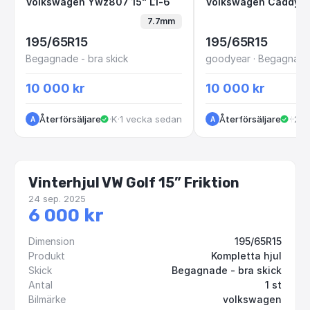
Volkswagen Ywz807 15" L1-6
Volkswagen Cad
Volkswagen Ywz807 15" L1-6
7.7mm
195/65R15
195/65R15
Begagnade - bra skick
goodyear · Begagnade 
10 000 kr
10 000 kr
Återförsäljare
·
Kungälv
·
1 vecka sedan
Återförsäljare
·
·
2 v
Kungälv
A
A
Vinterhjul VW Golf 15” Friktion
24 sep. 2025
6 000 kr
Dimension
195/65R15
Produkt
Kompletta hjul
Skick
Begagnade - bra skick
Antal
1 st
Bilmärke
volkswagen