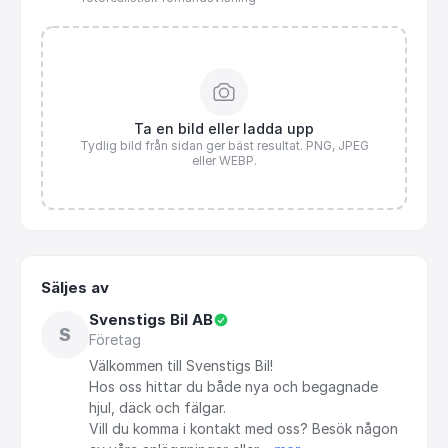
Ta en bild eller ladda upp
Tydlig bild från sidan ger bäst resultat. PNG, JPEG
eller WEBP.
Säljes av
Svenstigs Bil AB
S
Företag
Välkommen
till
Svenstigs
Bil!
Hos
oss
hittar
du
både
nya
och
begagnade
hjul,
däck
och
fälgar.
Vill
du
komma
i
kontakt
med
oss?
Besök
någon