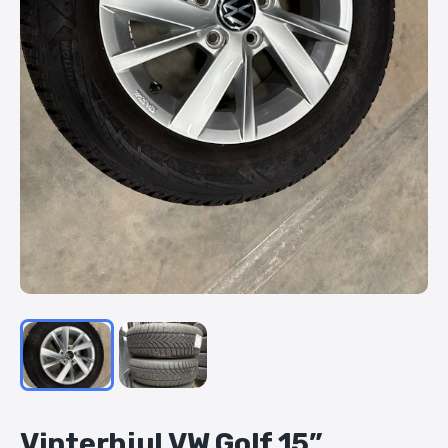
Vinterhjul
VW
Golf
15”