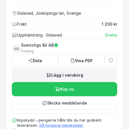
Gislaved, Jönköpings län, Sverige
Frakt
1 200 kr
Upphämtning
· Gislaved
Gratis
Svenstigs Bil AB
SB
Företag
Dela
Visa PDF
Lägg i varukorg
Köp nu
Skicka meddelande
Köpskydd – pengarna hålls tills du har godkänt
leveransen.
Så fungerar köpskyddet