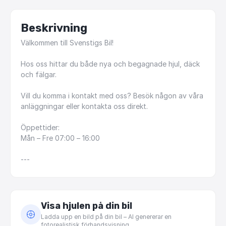
Beskrivning
Välkommen
till
Svenstigs
Bil!
Hos
oss
hittar
du
både
nya
och
begagnade
hjul,
däck
och
fälgar.
Vill
du
komma
i
kontakt
med
oss?
Besök
någon
av
våra
anläggningar
eller
kontakta
oss
direkt.
Öppettider:
Mån
–
Fre
07:00
–
16:00
---
Visa hjulen på din bil
Ladda upp en bild på din bil – AI genererar en
fotorealistisk förhandsvisning