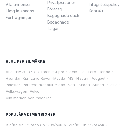
Privatpersoner
Alla annonser
Integritetspolicy
Företag
Lägg in annons
Kontakt
Begagnade däck
Förfrågningar
Begagnade
fälgar
HJUL PER BILMÄRKE
Audi
·
BMW
·
BYD
·
Citroen
·
Cupra
·
Dacia
·
Fiat
·
Ford
·
Honda
·
Hyundai
·
Kia
·
Land Rover
·
Mazda
·
MG
·
Nissan
·
Peugeot
·
Polestar
·
Porsche
·
Renault
·
Saab
·
Seat
·
Skoda
·
Subaru
·
Tesla
·
Volkswagen
·
Volvo
Alla märken och modeller
POPULÄRA DIMENSIONER
195/65R15
·
205/55R16
·
205/60R16
·
215/60R16
·
225/45R17
·