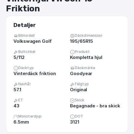
Friktion
Detaljer
Bilmodell
Däckdimension
Volkswagen Golf
195/65R15
Bultcirkel
Produkt
5/112
Kompletta hjul
Däcktyp
Däckmärke
Vinterdäck friktion
Goodyear
Navhål
Fälgtyp
57.1
Original
ET
Skick
43
Begagnade - bra skick
Mönsterdjup
DOT
6.5mm
3121