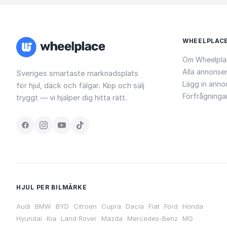
WHEELPLAC
Om Wheelpla
Alla annonse
Sveriges smartaste marknadsplats
Lägg in anno
för hjul, däck och fälgar. Köp och sälj
Förfrågninga
tryggt — vi hjälper dig hitta rätt.
HJUL PER BILMÄRKE
Audi
·
BMW
·
BYD
·
Citroen
·
Cupra
·
Dacia
·
Fiat
·
Ford
·
Honda
·
Hyundai
·
Kia
·
Land Rover
·
Mazda
·
Mercedes-Benz
·
MG
·