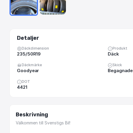
Detaljer
Däckdimension
Produkt
235/50R19
Däck
Däckmärke
Skick
Goodyear
Begagnade 
DOT
4421
Beskrivning
Välkommen
till
Svenstigs
Bil!