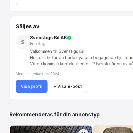
Säljes av
Svenstigs Bil AB
S
Företag
Välkommen
till
Svenstigs
Bil!
Hos
oss
hittar
du
både
nya
och
begagnade
hjul,
däc
Vill
du
komma
i
kontakt
med
oss?
Besök
någon
av
v
Medlem sedan
dec. 2024
Visa profil
Visa e-post
Rekommenderas för din annonstyp