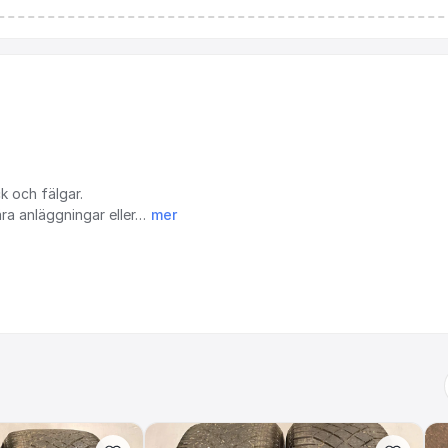
k
och
fälgar.
åra
anläggningar
eller…
mer