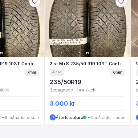
lpin 5 Suv
​/​50 R19 103T Continental Viking Contact 7
2st M+S 235​/​50 R19 103T Continental Viking Contact 7 7|7mm
2 st M+S 235/50 R19 103T C
2 st M+S 235/50 R19 103T Continental Viking Contact 7 6|6mm
7mm
6mm
Äldre
235/50R19
skick
Begagnade - bra skick
p
3 000 kr
·
·
Huskvarna
9 månader sedan
Återförsäljare
·
·
Huskvarna
9 månader sedan
O