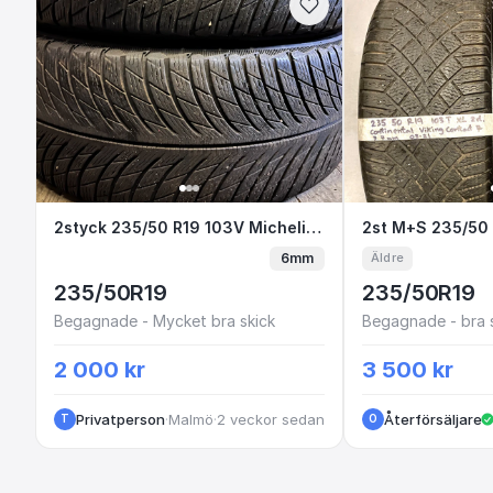
2styck 235/50 R19 103V Michelin Pilot A
2styck 235/50 R19 103V Michelin Pilot Alpin 5 Suv
2st M+S 235
6mm
Äldre
235/50R19
235/50R19
Begagnade - Mycket bra skick
Begagnade - bra 
2 000 kr
3 500 kr
Privatperson
·
Malmö
·
2 veckor sedan
Återförsäljare
T
O