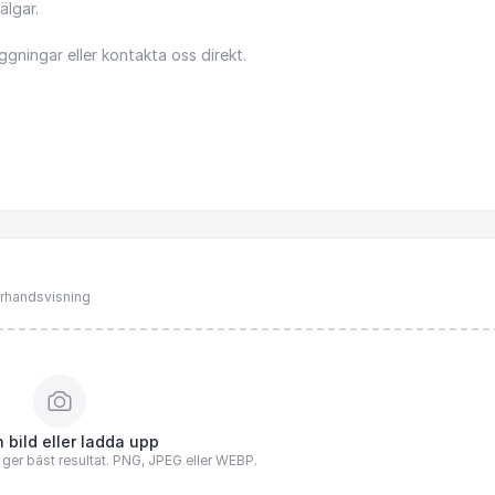
älgar.
ggningar
eller
kontakta
oss
direkt.
förhandsvisning
 bild eller ladda upp
n ger bäst resultat. PNG, JPEG eller WEBP.