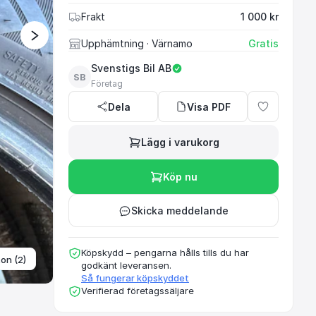
Frakt
1 000 kr
Välkommen till Svenst
Upphämtning
· Värnamo
Gratis
hjul, däck och fälgar
Svenstigs Bil AB
våra an
SB
Företag
Dela
Visa PDF
Lägg i varukorg
Köp nu
Skicka meddelande
Köpskydd – pengarna hålls tills du har
ton (2)
godkänt leveransen.
Så fungerar köpskyddet
Verifierad företagssäljare