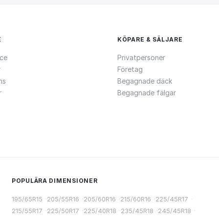
E
KÖPARE & SÄLJARE
ce
Privatpersoner
r
Företag
ns
Begagnade däck
r
Begagnade fälgar
POPULÄRA DIMENSIONER
195/65R15
·
205/55R16
·
205/60R16
·
215/60R16
·
225/45R17
·
215/55R17
·
225/50R17
·
225/40R18
·
235/45R18
·
245/45R18
·