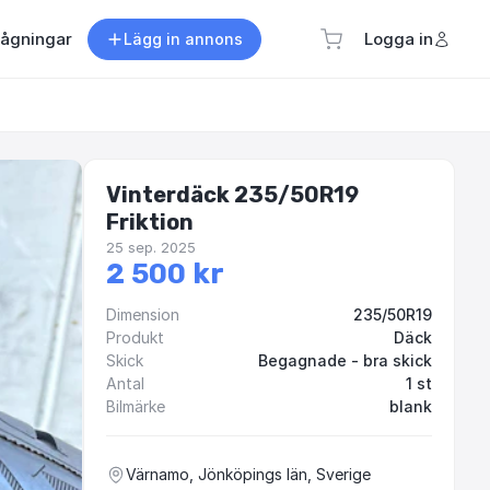
rågningar
Logga in
Lägg in annons
Vinterdäck 235/50R19
Friktion
25 sep. 2025
2 500 kr
Dimension
235/50R19
Produkt
Däck
Skick
Begagnade - bra skick
Antal
1 st
Bilmärke
blank
Värnamo, Jönköpings län, Sverige