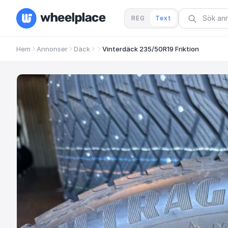
REG
Text
Hem
Annonser
Däck
Vinterdäck 235/50R19 Friktion