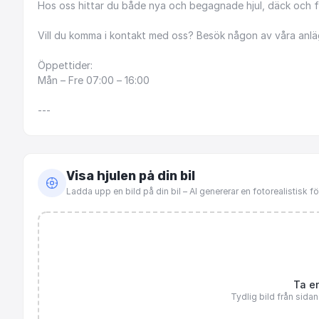
Hos
oss
hittar
du
både
nya
och
begagnade
hjul,
däck
och
f
Vill
du
komma
i
kontakt
med
oss?
Besök
någon
av
våra
anlä
Öppettider:
Mån
–
Fre
07:00
–
16:00
---
Visa hjulen på din bil
Ladda upp en bild på din bil – AI genererar en fotorealistisk 
Ta en
Tydlig bild från sida