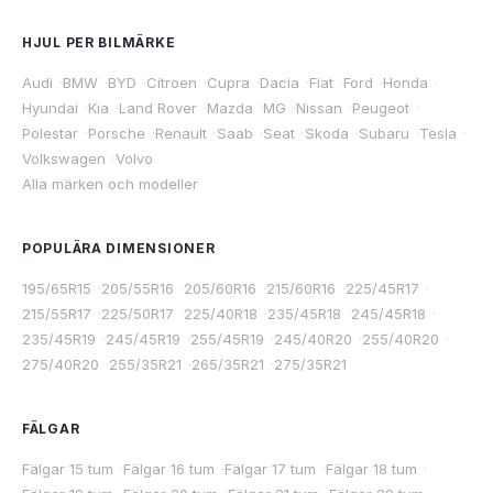
HJUL PER BILMÄRKE
Audi
·
BMW
·
BYD
·
Citroen
·
Cupra
·
Dacia
·
Fiat
·
Ford
·
Honda
·
Hyundai
·
Kia
·
Land Rover
·
Mazda
·
MG
·
Nissan
·
Peugeot
·
Polestar
·
Porsche
·
Renault
·
Saab
·
Seat
·
Skoda
·
Subaru
·
Tesla
·
Volkswagen
·
Volvo
Alla märken och modeller
POPULÄRA DIMENSIONER
195/65R15
·
205/55R16
·
205/60R16
·
215/60R16
·
225/45R17
·
215/55R17
·
225/50R17
·
225/40R18
·
235/45R18
·
245/45R18
·
235/45R19
·
245/45R19
·
255/45R19
·
245/40R20
·
255/40R20
·
275/40R20
·
255/35R21
·
265/35R21
·
275/35R21
FÄLGAR
Fälgar 15 tum
·
Fälgar 16 tum
·
Fälgar 17 tum
·
Fälgar 18 tum
·