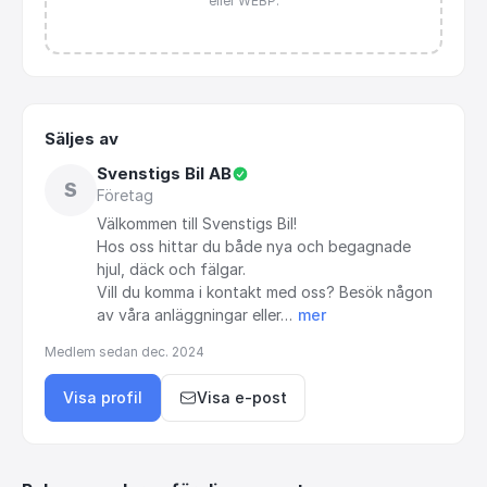
eller WEBP.
Säljes av
Svenstigs Bil AB
S
Företag
Välkommen
till
Svenstigs
Bil!
Hos
oss
hittar
du
både
nya
och
begagnade
hjul,
däck
och
fälgar.
Vill
du
komma
i
kontakt
med
oss?
Besök
någon
av
våra
anläggningar
eller…
mer
Medlem sedan
dec. 2024
Visa profil
Visa e-post