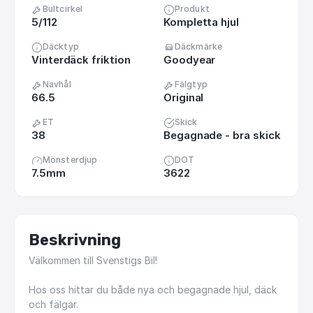
Bultcirkel
Produkt
5/112
Kompletta hjul
Däcktyp
Däckmärke
Vinterdäck friktion
Goodyear
Navhål
Fälgtyp
66.5
Original
ET
Skick
38
Begagnade - bra skick
Mönsterdjup
DOT
7.5mm
3622
Beskrivning
Välkommen
till
Svenstigs
Bil!
Hos
oss
hittar
du
både
nya
och
begagnade
hjul,
däck
och
fälgar.