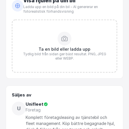
Visa hjulen på din bil
Ladda upp en bild på din bil – AI genererar en
fotorealistisk förhandsvisning
Ta en bild eller ladda upp
Tydlig bild från sidan ger bäst resultat. PNG, JPEG
eller WEBP.
Säljes av
Unifleet
U
Företag
Komplett
företagsleasing
av
tjänstebil
och
fleet
management.
Köp
bättre
begagnade
hjul,