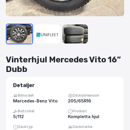
Vinterhjul
Mercedes
Vito
16”
Dubb
Detaljer
Bilmodell
Däckdimension
Mercedes-Benz Vito
205/65R16
Bultcirkel
Produkt
5/112
Kompletta hjul
Däcktyp
Däckmärke