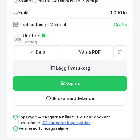
Mölndal, Västra Götalands län, Sverige
Frakt
1 000 kr
Upphämtning
· Mölndal
Gratis
Unifleet
SW
Företag
Dela
Visa PDF
Lägg i varukorg
Köp nu
Skicka meddelande
Köpskydd – pengarna hålls tills du har godkänt
leveransen.
Så fungerar köpskyddet
Verifierad företagssäljare