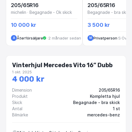
205/65R16
205/65R16
michelin · Begagnade - Ok skick
Begagnade - bra skick
10 000 kr
3 500 kr
Återförsäljare
·
Kungälv
·
2 månader sedan
Privatperson
·
Stockholm
·
Över 
A
M
Vinterhjul Mercedes Vito 16” Dubb
1 okt. 2025
4 000 kr
Dimension
205/65R16
Produkt
Kompletta hjul
Skick
Begagnade - bra skick
Antal
1 st
Bilmärke
mercedes-benz