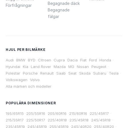
Begagnade däck
Förfrågningar
Begagnade
fälgar
HJUL PER BILMÄRKE
Audi
·
BMW
·
BYD
·
Citroen
·
Cupra
·
Dacia
·
Fiat
·
Ford
·
Honda
·
Hyundai
·
Kia
·
Land Rover
·
Mazda
·
MG
·
Nissan
·
Peugeot
·
Polestar
·
Porsche
·
Renault
·
Saab
·
Seat
·
Skoda
·
Subaru
·
Tesla
·
Volkswagen
·
Volvo
Alla märken och modeller
POPULÄRA DIMENSIONER
195/65R15
·
205/55R16
·
205/60R16
·
215/60R16
·
225/45R17
·
215/55R17
·
225/50R17
·
225/40R18
·
235/45R18
·
245/45R18
·
235/45R19
·
245/45R19
·
255/45R19
·
245/40R20
·
255/40R20
·