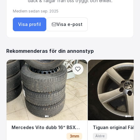
däck
&
fälgar
från
oss
tryggt
och
enkelt.
Medlem sedan
sep. 2025
Visa profil
Visa e-post
Rekommenderas för din annonstyp
Mercedes Vito dubb 16” BSX01S mellan F & G
Tiguan original 
Mercedes Vito dubb 16” BSX01S mellan F & G
3mm
Äldre