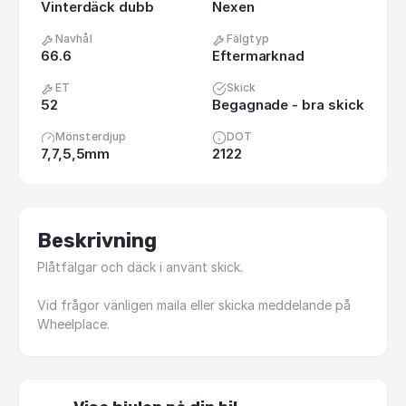
Vinterdäck dubb
Nexen
Navhål
Fälgtyp
66.6
Eftermarknad
ET
Skick
52
Begagnade - bra skick
Mönsterdjup
DOT
7,7,5,5mm
2122
Beskrivning
Plåtfälgar
och
däck
i
använt
skick.
Vid
frågor
vänligen
maila
eller
skicka
meddelande
på
Wheelplace.