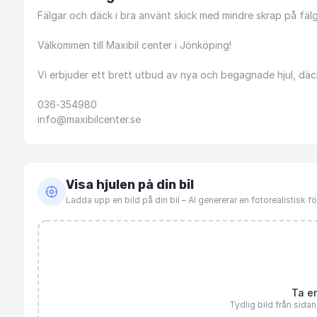
Fälgar
och
däck
i
bra
använt
skick
med
mindre
skrap
på
fälg
Välkommen
till
Maxibil
center
i
Jönköping!
Vi
erbjuder
ett
brett
utbud
av
nya
och
begagnade
hjul,
däc
036-354980
info@maxibilcenter.se
Visa hjulen på din bil
Ladda upp en bild på din bil – AI genererar en fotorealistisk 
Ta en
Tydlig bild från sida