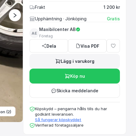
Frakt
1 200 kr
Upphämtning
· Jönköping
Gratis
Maxibilcenter AB
AE
Företag
Dela
Visa PDF
Lägg i varukorg
Köp nu
Skicka meddelande
Köpskydd – pengarna hålls tills du har
ton (2)
godkänt leveransen.
Så fungerar köpskyddet
Verifierad företagssäljare