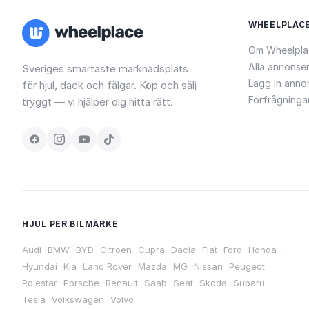
WHEELPLAC
Om Wheelpla
Alla annonse
Sveriges smartaste marknadsplats
Lägg in anno
för hjul, däck och fälgar. Köp och sälj
Förfrågninga
tryggt — vi hjälper dig hitta rätt.
HJUL PER BILMÄRKE
Audi
·
BMW
·
BYD
·
Citroen
·
Cupra
·
Dacia
·
Fiat
·
Ford
·
Honda
·
Hyundai
·
Kia
·
Land Rover
·
Mazda
·
MG
·
Nissan
·
Peugeot
·
Polestar
·
Porsche
·
Renault
·
Saab
·
Seat
·
Skoda
·
Subaru
·
Tesla
·
Volkswagen
·
Volvo