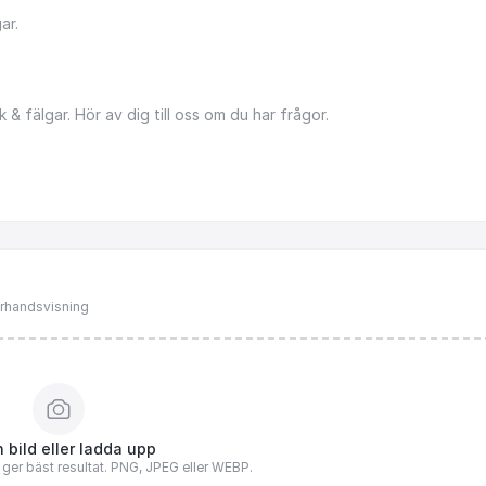
ar.
k
&
fälgar.
Hör
av
dig
till
oss
om
du
har
frågor.
förhandsvisning
 bild eller ladda upp
n ger bäst resultat. PNG, JPEG eller WEBP.