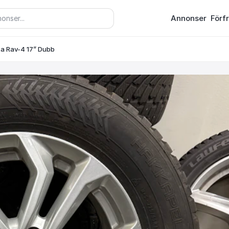
Annonser
Förf
ta Rav-4 17” Dubb