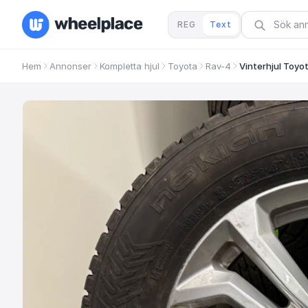
REG
Text
Hem
Annonser
Kompletta hjul
Toyota
Rav-4
Vinterhjul Toyo