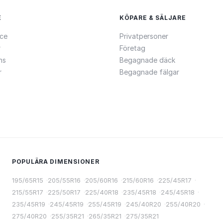
E
KÖPARE & SÄLJARE
ce
Privatpersoner
r
Företag
ns
Begagnade däck
r
Begagnade fälgar
POPULÄRA DIMENSIONER
195/65R15
·
205/55R16
·
205/60R16
·
215/60R16
·
225/45R17
·
215/55R17
·
225/50R17
·
225/40R18
·
235/45R18
·
245/45R18
·
235/45R19
·
245/45R19
·
255/45R19
·
245/40R20
·
255/40R20
·
275/40R20
·
255/35R21
·
265/35R21
·
275/35R21