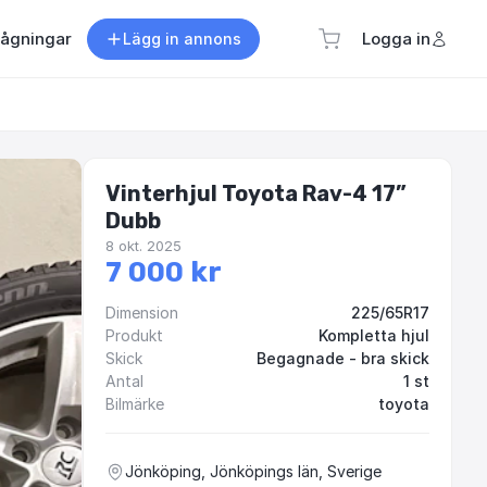
rågningar
Logga in
Lägg in annons
Vinterhjul Toyota Rav-4 17”
Dubb
8 okt. 2025
7 000 kr
Dimension
225/65R17
Produkt
Kompletta hjul
Skick
Begagnade - bra skick
Antal
1 st
Bilmärke
toyota
Jönköping, Jönköpings län, Sverige