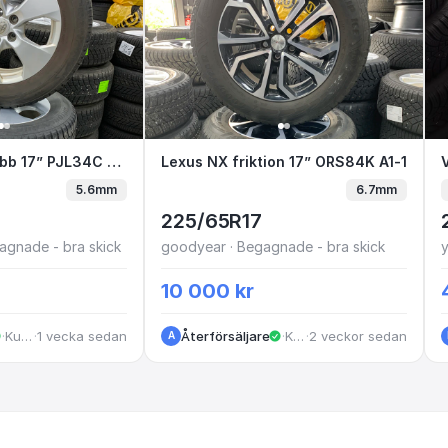
5
4 dubb 17” PJL34C E1-8
Toyota Rav-4 dubb 17” PJL34C E1-8
Lexus NX friktion 17” ORS84K
Lexus NX friktion 17” ORS84K A1-1
5.6mm
6.7mm
225/65R17
agnade - bra skick
goodyear · Begagnade - bra skick
10 000 kr
·
Kungälv
·
1 vecka sedan
Återförsäljare
·
Kungälv
·
2 veckor sedan
A