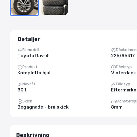
Detaljer
Bilmodell
Däckdimen
Toyota Rav-4
225/65R17
Produkt
Däcktyp
Kompletta hjul
Vinterdäck
Navhål
Fälgtyp
60.1
Eftermark
Skick
Mönsterdj
Begagnade - bra skick
8mm
Beskrivning