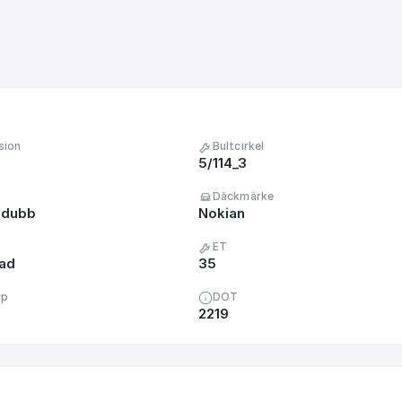
sion
Bultcirkel
5/114_3
Däckmärke
 dubb
Nokian
ET
nad
35
up
DOT
2219