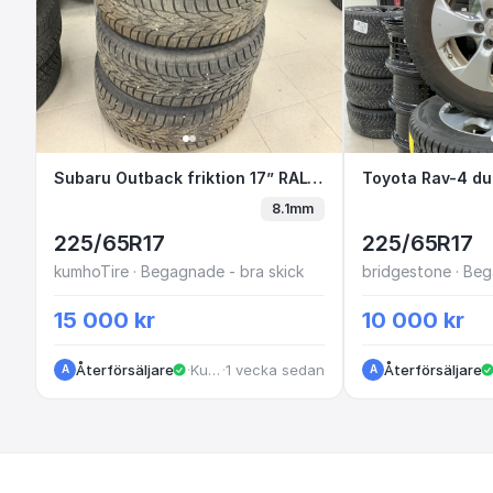
Subaru Outback friktion 17” RAL114 G1-
Subaru Outback friktion 17” RAL114 G1-5
Toyota Rav-
8.1mm
225/65R17
225/65R17
kumhoTire · Begagnade - bra skick
bridgestone · Beg
15 000 kr
10 000 kr
Återförsäljare
·
Kungälv
·
1 vecka sedan
Återförsäljare
A
A