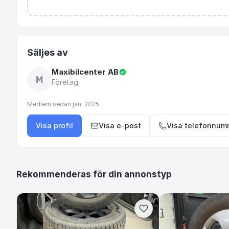
Säljes av
Maxibilcenter AB
M
Företag
Medlem sedan
jan. 2025
Visa profil
Visa e-post
Visa telefonnum
Rekommenderas för din annonstyp