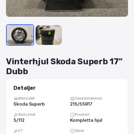
Vinterhjul
Skoda
Superb
17"
Dubb
Detaljer
Bilmodell
Däckdimension
Skoda Superb
215/55R17
Bultcirkel
Produkt
5/112
Kompletta hjul
ET
Skick