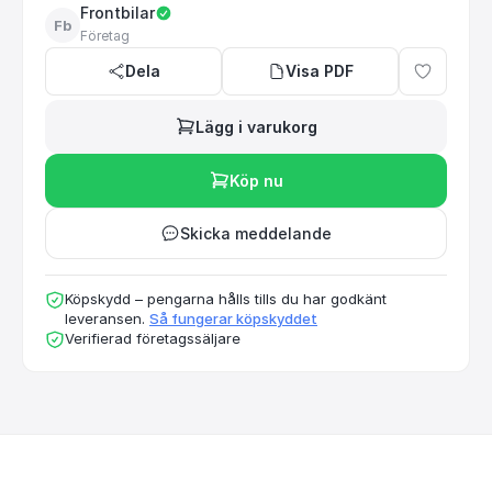
Frontbilar
Fb
Företag
Dela
Visa PDF
Lägg i varukorg
Köp nu
Skicka meddelande
Köpskydd – pengarna hålls tills du har godkänt
leveransen.
Så fungerar köpskyddet
Verifierad företagssäljare