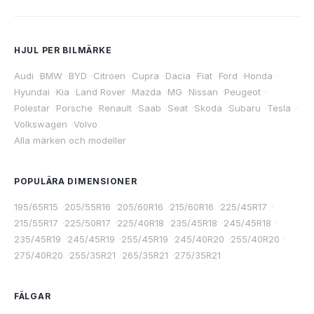
HJUL PER BILMÄRKE
Audi
·
BMW
·
BYD
·
Citroen
·
Cupra
·
Dacia
·
Fiat
·
Ford
·
Honda
·
Hyundai
·
Kia
·
Land Rover
·
Mazda
·
MG
·
Nissan
·
Peugeot
·
Polestar
·
Porsche
·
Renault
·
Saab
·
Seat
·
Skoda
·
Subaru
·
Tesla
·
Volkswagen
·
Volvo
Alla märken och modeller
POPULÄRA DIMENSIONER
195/65R15
·
205/55R16
·
205/60R16
·
215/60R16
·
225/45R17
·
215/55R17
·
225/50R17
·
225/40R18
·
235/45R18
·
245/45R18
·
235/45R19
·
245/45R19
·
255/45R19
·
245/40R20
·
255/40R20
·
275/40R20
·
255/35R21
·
265/35R21
·
275/35R21
FÄLGAR