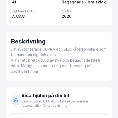
41
Begagnade - bra skick
Mönsterdjup
DOT
7,7,8,8
2620
Beskrivning
Din
auktoriserade
CUPRA
och
SEAT-återförsäljare
som
tar
hand
om
dig
och
din
bil.
Vi
har
ett
brett
utbud
av
nya
och
begagnade
hjul
&
däck.
Möjlighet
till
montering
och
förvaring
på
däckhotell
finns.
Visa hjulen på din bil
Ladda upp en bild på din bil – AI genererar en
fotorealistisk förhandsvisning