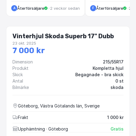
Återförsäljare
·
·
2 veckor sedan
Kungälv
Återförsäljare
·
Göt
·
2 m
A
F
Vinterhjul Skoda Superb 17" Dubb
23 okt. 2025
7 000 kr
Dimension
215/55R17
Produkt
Kompletta hjul
Skick
Begagnade - bra skick
Antal
0 st
Bilmärke
skoda
Göteborg, Västra Götalands län, Sverige
Frakt
1 000 kr
Upphämtning
· Göteborg
Gratis