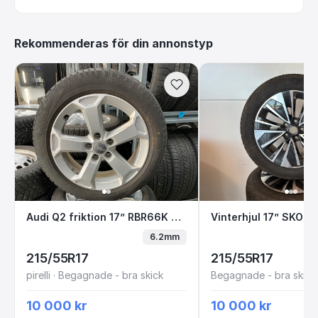
Rekommenderas för din annonstyp
Audi Q2 friktion 17” RBR66K B2-2
Vinterhjul 17” S
Audi Q2 friktion 17” RBR66K B2-2
6.2mm
215/55R17
215/55R17
pirelli · Begagnade - bra skick
Begagnade - bra skick
10 000 kr
10 000 kr