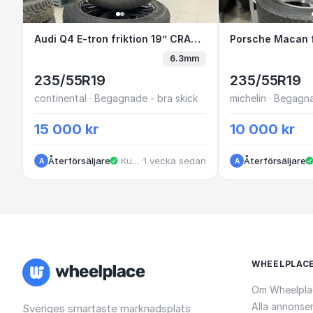
Audi Q4 E-tron friktion 19” CRA23Z G1-
Audi Q4 E-tron friktion 19” CRA23Z G1-3
Porsche Mac
6.3mm
235/55R19
235/55R19
continental · Begagnade - bra skick
michelin · Begagna
15 000 kr
10 000 kr
Återförsäljare
·
Kungälv
·
1 vecka sedan
Återförsäljare
A
A
WHEELPLAC
Om Wheelpla
Alla annonse
Sveriges smartaste marknadsplats