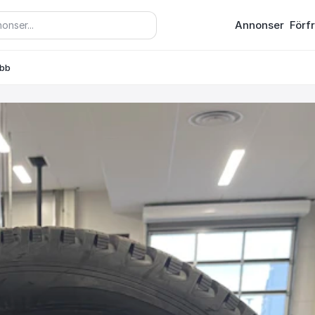
Annonser
Förf
ubb