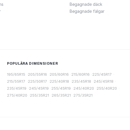
ns
Begagnade däck
r
Begagnade fälgar
POPULÄRA DIMENSIONER
195/65R15
·
205/55R16
·
205/60R16
·
215/60R16
·
225/45R17
·
215/55R17
·
225/50R17
·
225/40R18
·
235/45R18
·
245/45R18
·
235/45R19
·
245/45R19
·
255/45R19
·
245/40R20
·
255/40R20
·
275/40R20
·
255/35R21
·
265/35R21
·
275/35R21