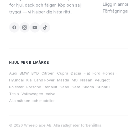
Lägg in anno
för hjul, däck och fälgar. Köp och sälj
Förfrågninga
tryggt — vi hjälper dig hitta rätt.
HJUL PER BILMÄRKE
Audi
·
BMW
·
BYD
·
Citroen
·
Cupra
·
Dacia
·
Fiat
·
Ford
·
Honda
·
Hyundai
·
Kia
·
Land Rover
·
Mazda
·
MG
·
Nissan
·
Peugeot
·
Polestar
·
Porsche
·
Renault
·
Saab
·
Seat
·
Skoda
·
Subaru
·
Tesla
·
Volkswagen
·
Volvo
Alla märken och modeller
©
2026
Wheelplace AB. Alla rättigheter förbehållna.