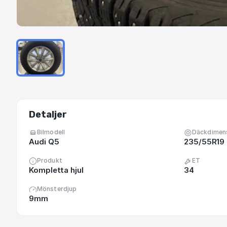
Detaljer
Bilmodell
Däckdimen
Audi Q5
235/55R19
Produkt
ET
Kompletta hjul
34
Mönsterdjup
9mm