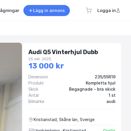
rågningar
Logga in
Lägg in annons
Audi Q5 Vinterhjul Dubb
25 okt. 2025
13 000 kr
Dimension
235/55R19
Produkt
Kompletta hjul
Skick
Begagnade - bra skick
Antal
1 st
Bilmärke
audi
Kristianstad, Skåne län, Sverige
Upphämtning
· Kristianstad
Gratis