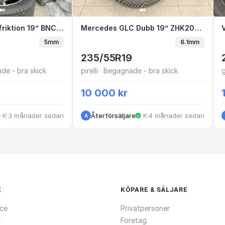
3
an friktion 19” BNC42S H1-8
Porsche Macan friktion 19” BNC42S H1-8
Mercedes GLC Dubb 19” ZHK2
Mercedes GLC Dubb 19” ZHK20G sålda A.V
V
5mm
6.1mm
235/55R19
de - bra skick
pirelli · Begagnade - bra skick
10 000 kr
·
Kungälv
·
3 månader sedan
Återförsäljare
·
·
Kungälv
4 månader sedan
A
E
KÖPARE & SÄLJARE
ce
Privatpersoner
r
Företag