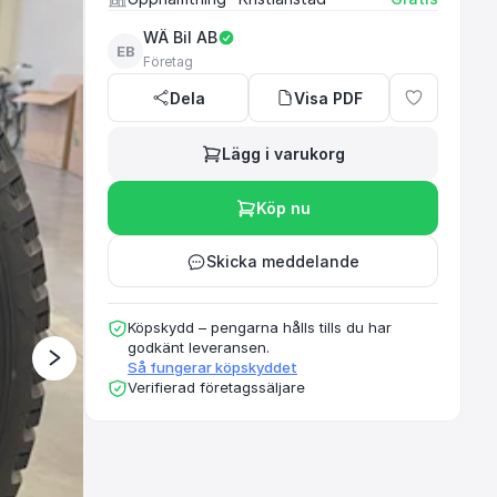
WÄ Bil AB
EB
Företag
Dela
Visa PDF
Lägg i varukorg
Köp nu
Skicka meddelande
Köpskydd – pengarna hålls tills du har
godkänt leveransen.
Så fungerar köpskyddet
Verifierad företagssäljare