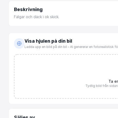
Beskrivning
Fälgar
och
däck
i
ok
skick.
Visa hjulen på din bil
Ladda upp en bild på din bil – AI genererar en fotorealistisk 
Ta en
Tydlig bild från sida
Säljes av