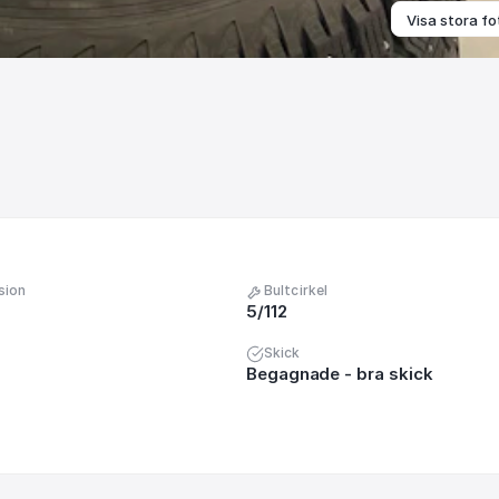
Visa stora fo
sion
Bultcirkel
5/112
Skick
Begagnade - bra skick