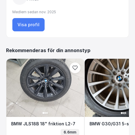
Medlem sedan
nov. 2025
Visa profil
Rekommenderas för din annonstyp
BMW JLS18B 18" friktion L2-7
BMW G30/G31 5-s
BMW JLS18B 18" friktion L2-7
6.6mm