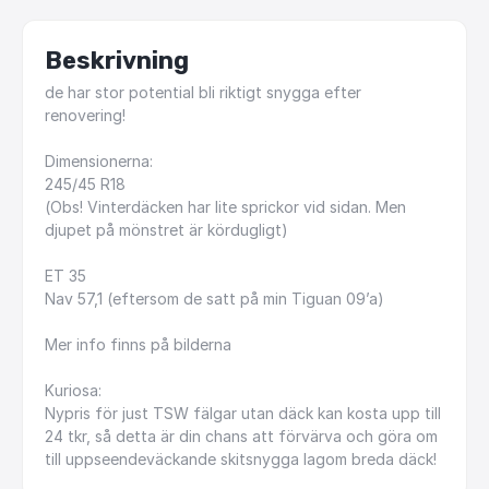
Beskrivning
de
har
stor
potential
bli
riktigt
snygga
efter
renovering!
Dimensionerna:
245
​/​
45
R18
(Obs!
Vinterdäcken
har
lite
sprickor
vid
sidan.
Men
djupet
på
mönstret
är
kördugligt)
ET
35
Nav
57,1
(eftersom
de
satt
på
min
Tiguan
09’a)
Mer
info
finns
på
bilderna
Kuriosa:
Nypris
för
just
TSW
fälgar
utan
däck
kan
kosta
upp
till
24
tkr,
så
detta
är
din
chans
att
förvärva
och
göra
om
till
uppseendeväckande
skitsnygga
lagom
breda
däck!