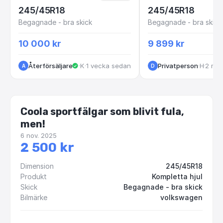
245/45R18
245/45R18
Begagnade - bra skick
Begagnade - bra skick
10 000 kr
9 899 kr
Återförsäljare
·
Kungälv
·
1 vecka sedan
Privatperson
·
·
Helsingborg
2 må
A
D
Coola sportfälgar som blivit fula,
men!
6 nov. 2025
2 500 kr
Dimension
245/45R18
Produkt
Kompletta hjul
Skick
Begagnade - bra skick
Bilmärke
volkswagen