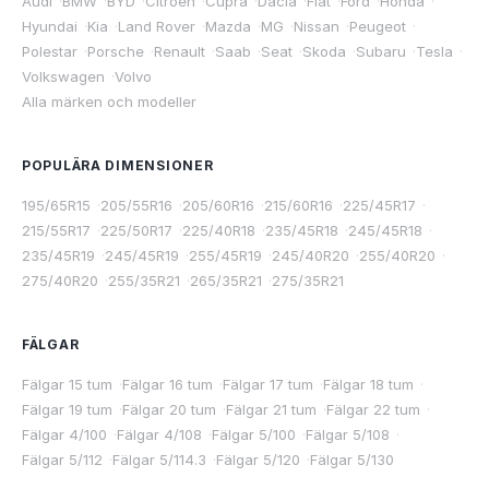
Audi
·
BMW
·
BYD
·
Citroen
·
Cupra
·
Dacia
·
Fiat
·
Ford
·
Honda
·
Hyundai
·
Kia
·
Land Rover
·
Mazda
·
MG
·
Nissan
·
Peugeot
·
Polestar
·
Porsche
·
Renault
·
Saab
·
Seat
·
Skoda
·
Subaru
·
Tesla
·
Volkswagen
·
Volvo
Alla märken och modeller
POPULÄRA DIMENSIONER
195/65R15
·
205/55R16
·
205/60R16
·
215/60R16
·
225/45R17
·
215/55R17
·
225/50R17
·
225/40R18
·
235/45R18
·
245/45R18
·
235/45R19
·
245/45R19
·
255/45R19
·
245/40R20
·
255/40R20
·
275/40R20
·
255/35R21
·
265/35R21
·
275/35R21
FÄLGAR
Fälgar 15 tum
·
Fälgar 16 tum
·
Fälgar 17 tum
·
Fälgar 18 tum
·
Fälgar 19 tum
·
Fälgar 20 tum
·
Fälgar 21 tum
·
Fälgar 22 tum
·
Fälgar 4/100
·
Fälgar 4/108
·
Fälgar 5/100
·
Fälgar 5/108
·
Fälgar 5/112
·
Fälgar 5/114.3
·
Fälgar 5/120
·
Fälgar 5/130