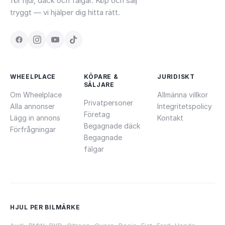
för hjul, däck och fälgar. Köp och sälj
tryggt — vi hjälper dig hitta rätt.
WHEELPLACE
KÖPARE &
JURIDISKT
SÄLJARE
Om Wheelplace
Allmänna villkor
Privatpersoner
Alla annonser
Integritetspolicy
Företag
Lägg in annons
Kontakt
Begagnade däck
Förfrågningar
Begagnade
fälgar
HJUL PER BILMÄRKE