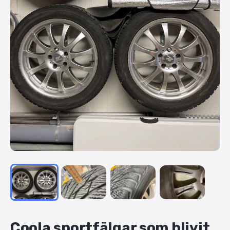
Coola
sportfälgar
som
blivit