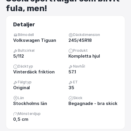
fula
​,​
men!
Detaljer
Bilmodell
Däckdimension
Volkswagen Tiguan
245/45R18
Bultcirkel
Produkt
5/112
Kompletta hjul
Däcktyp
Navhål
Vinterdäck friktion
57.1
Fälgtyp
ET
Original
35
Län
Skick
Stockholms län
Begagnade - bra skick
Mönsterdjup
0,5 cm