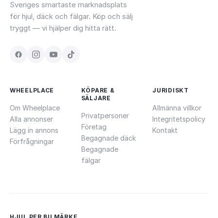
Sveriges smartaste marknadsplats
för hjul, däck och fälgar. Köp och sälj
tryggt — vi hjälper dig hitta rätt.
WHEELPLACE
KÖPARE &
JURIDISKT
SÄLJARE
Om Wheelplace
Allmänna villkor
Privatpersoner
Alla annonser
Integritetspolicy
Företag
Lägg in annons
Kontakt
Begagnade däck
Förfrågningar
Begagnade
fälgar
HJUL PER BILMÄRKE