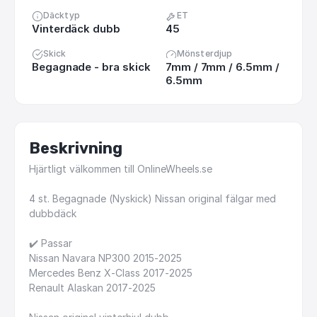
Däcktyp
ET
Vinterdäck dubb
45
Skick
Mönsterdjup
Begagnade - bra skick
7mm / 7mm / 6.5mm /
6.5mm
Beskrivning
Hjärtligt
välkommen
till
OnlineWheels.se
4
st.
Begagnade
(Nyskick)
Nissan
original
fälgar
med
dubbdäck
✔️
Passar
Nissan
Navara
NP300
2015-2025
Mercedes
Benz
X-Class
2017-2025
Renault
Alaskan
2017-2025