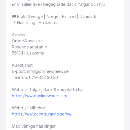
✔️
Vi
säljer
även
begagnade
däck,
fälgar
och
hjul
🚚
Frakt
Sverige
|
Norge
|
Finland
|
Danmark
📍
Hämtning
i
Huskvarna
Adress:
OnlineWheels.se
Rosendalagatan
4
56134
Huskvarna
Kundtjänst:
E-post:
info@onlinewheels.se
Telefon:
079-343
30
30
Webb
🔗
fälgar,
däck
&
kompletta
hjul:
https://www.onlinewheels.se/
Webb
🔗
tillbehör:
https://www.centrumring.se/sv/
Med
vänliga
hälsningar