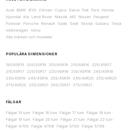
Audi
·
BMW
·
BYD
·
Citroen
·
Cupra
·
Dacia
·
Fiat
·
Ford
·
Honda
·
Hyundai
·
Kia
·
Land Rover
·
Mazda
·
MG
·
Nissan
·
Peugeot
·
Polestar
·
Porsche
·
Renault
·
Saab
·
Seat
·
Skoda
·
Subaru
·
Tesla
·
Volkswagen
·
Volvo
Alla märken och modeller
POPULÄRA DIMENSIONER
195/65R15
·
205/55R16
·
205/60R16
·
215/60R16
·
225/45R17
·
215/55R17
·
225/50R17
·
225/40R18
·
235/45R18
·
245/45R18
·
235/45R19
·
245/45R19
·
255/45R19
·
245/40R20
·
255/40R20
·
275/40R20
·
255/35R21
·
265/35R21
·
275/35R21
FÄLGAR
Fälgar 15 tum
·
Fälgar 16 tum
·
Fälgar 17 tum
·
Fälgar 18 tum
·
Fälgar 19 tum
·
Fälgar 20 tum
·
Fälgar 21 tum
·
Fälgar 22 tum
·
Fälgar 4/100
·
Fälgar 4/108
·
Fälgar 5/100
·
Fälgar 5/108
·