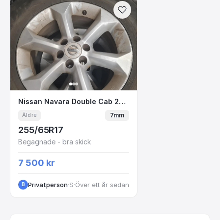
Nissan Navara Double Cab 2012 255
Nissan Navara Double Cab 2012 255
7mm
Äldre
255/65R17
Begagnade - bra skick
7 500 kr
Privatperson
·
Stockholm
·
Över ett år sedan
B