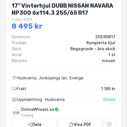
17" Vinterhjul DUBB NISSAN NAVARA
NP300 6x114.3 255/65 R17
7 nov. 2025
8 495 kr
Dimension
255/65R17
Produkt
Kompletta hjul
Skick
Begagnade - bra skick
Antal
1 st
Bilmärke
nissan
Huskvarna, Jönköpings län, Sverige
Frakt
1 195 kr
Upphämtning
· Huskvarna
Gratis
OnlineWheels.se
OW
Företag
Dela
Visa PDF