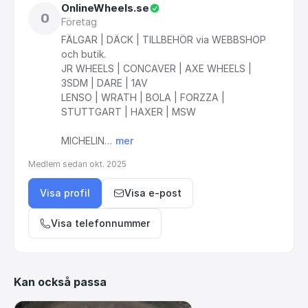
OnlineWheels.se
O
Företag
FÄLGAR
|
DÄCK
|
TILLBEHÖR
via
WEBBSHOP
och
butik.
JR
WHEELS
|
CONCAVER
|
AXE
WHEELS
|
3SDM
|
DARE
|
1AV
LENSO
|
WRATH
|
BOLA
|
FORZZA
|
STUTTGART
|
HAXER
|
MSW
MICHELIN…
mer
Medlem sedan
okt. 2025
Visa profil
Visa e-post
Visa telefonnummer
Kan också passa