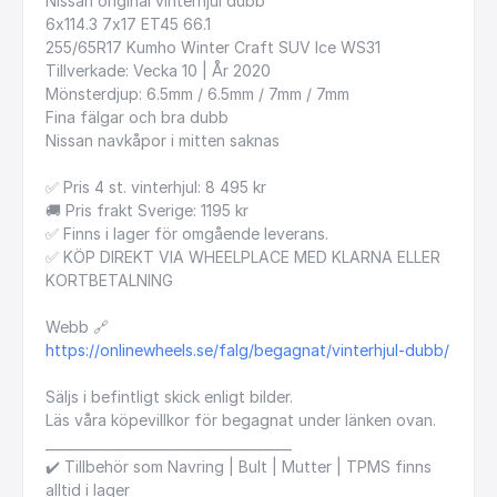
Nissan
original
vinterhjul
dubb
6x114.3
7x17
ET45
66.1
255
​/​
65R17
Kumho
Winter
Craft
SUV
Ice
WS31
Tillverkade:
Vecka
10
|
År
2020
Mönsterdjup:
6.5mm
​/​
6.5mm
​/​
7mm
​/​
7mm
Fina
fälgar
och
bra
dubb
Nissan
navkåpor
i
mitten
saknas
✅
Pris
4
st.
vinterhjul:
8
495
kr
🚚
Pris
frakt
Sverige:
1195
kr
✅
Finns
i
lager
för
omgående
leverans.
✅
KÖP
DIREKT
VIA
WHEELPLACE
MED
KLARNA
ELLER
KORTBETALNING
Webb
🔗
https://onlinewheels.se/falg/begagnat/vinterhjul-dubb/
Säljs
i
befintligt
skick
enligt
bilder.
Läs
våra
köpevillkor
för
begagnat
under
länken
ovan.
_____________________________________
✔️
Tillbehör
som
Navring
|
Bult
|
Mutter
|
TPMS
finns
alltid
i
lager