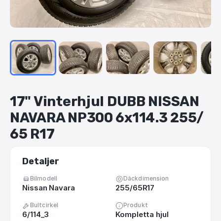
17"
Vinterhjul
DUBB
NISSAN
NAVARA
NP300
6x114.3
255
​/​
65
R17
Detaljer
Bilmodell
Däckdimension
Nissan Navara
255/65R17
Bultcirkel
Produkt
6/114_3
Kompletta hjul