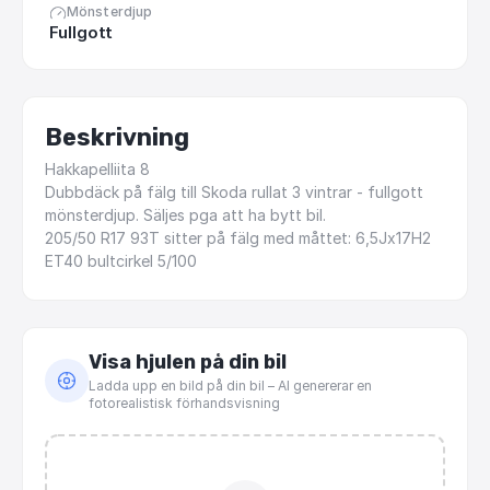
Mönsterdjup
Fullgott
Beskrivning
Hakkapelliita
8
Dubbdäck
på
fälg
till
Skoda
rullat
3
vintrar
-
fullgott
mönsterdjup.
Säljes
pga
att
ha
bytt
bil.
205
​/​
50
R17
93T
sitter
på
fälg
med
måttet:
6,5Jx17H2
ET40
bultcirkel
5
​/​
100
Visa hjulen på din bil
Ladda upp en bild på din bil – AI genererar en
fotorealistisk förhandsvisning