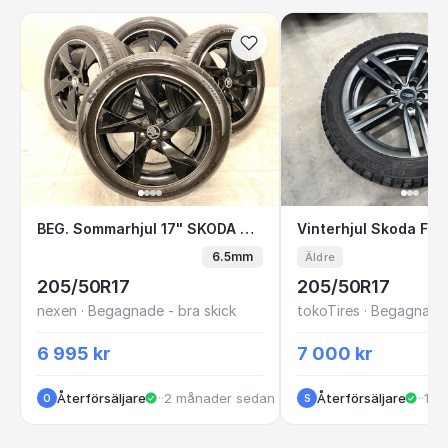
BEG. Sommarhjul 17" SKODA KAMIQ 5x100 6.5
Vinterhjul Skoda
BEG. Sommarhjul 17" SKODA KAMIQ 5x100 6.5x17 + 205/50 R17 NEXEN
6.5mm
Äldre
205/50R17
205/50R17
nexen · Begagnade - bra skick
tokoTires · Begagnade 
6 995 kr
7 000 kr
Återförsäljare
·
Huskvarna
·
2 månader sedan
Återförsäljare
·
Gisl
·
11 
O
S