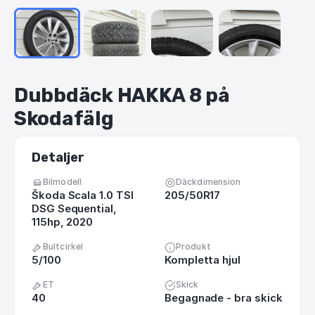
Dubbdäck
HAKKA
8
på
Skodafälg
Detaljer
Bilmodell
Däckdimension
Škoda Scala 1.0 TSI
205/50R17
DSG Sequential,
115hp, 2020
Bultcirkel
Produkt
5/100
Kompletta hjul
ET
Skick
40
Begagnade - bra skick