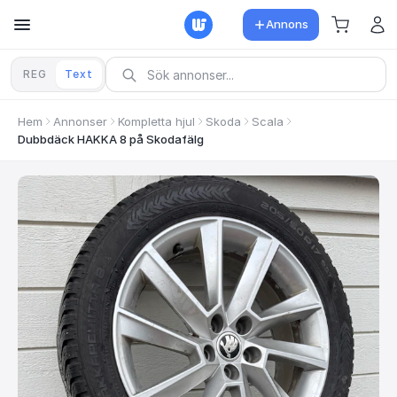
Annons
REG
Text
Hem
Annonser
Kompletta hjul
Skoda
Scala
Dubbdäck HAKKA 8 på Skodafälg