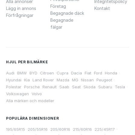
Alla annonser
Integritetspolicy
Företag
Lägg in annons
Kontakt
Begagnade däck
Förfrågningar
Begagnade
fälgar
HJUL PER BILMÄRKE
Audi
·
BMW
·
BYD
·
Citroen
·
Cupra
·
Dacia
·
Fiat
·
Ford
·
Honda
·
Hyundai
·
Kia
·
Land Rover
·
Mazda
·
MG
·
Nissan
·
Peugeot
·
Polestar
·
Porsche
·
Renault
·
Saab
·
Seat
·
Skoda
·
Subaru
·
Tesla
·
Volkswagen
·
Volvo
Alla märken och modeller
POPULÄRA DIMENSIONER
195/65R15
·
205/55R16
·
205/60R16
·
215/60R16
·
225/45R17
·