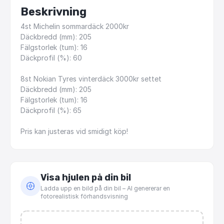
Beskrivning
4st
Michelin
sommardäck
2000kr
Däckbredd
(mm):
205
Fälgstorlek
(tum):
16
Däckprofil
(%):
60
8st
Nokian
Tyres
vinterdäck
3000kr
settet
Däckbredd
(mm):
205
Fälgstorlek
(tum):
16
Däckprofil
(%):
65
Pris
kan
justeras
vid
smidigt
köp!
Visa hjulen på din bil
Ladda upp en bild på din bil – AI genererar en
fotorealistisk förhandsvisning