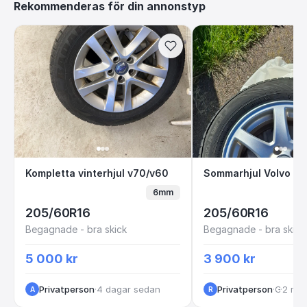
Rekommenderas för din annonstyp
Kompletta vinterhjul v70/v60
Sommarhjul Volv
Kompletta vinterhjul v70/v60
Sommarhjul Volvo V
6mm
205/60R16
205/60R16
Begagnade - bra skick
Begagnade - bra skick
5 000 kr
3 900 kr
Privatperson
·
4 dagar sedan
Privatperson
·
·
Göteborg
2 må
A
R