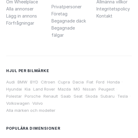
Om Wheelplace
Allmänna villkor
Privatpersoner
Alla annonser
Integritetspolicy
Företag
Lägg in annons
Kontakt
Begagnade däck
Förfrågningar
Begagnade
fälgar
HJUL PER BILMÄRKE
Audi
·
BMW
·
BYD
·
Citroen
·
Cupra
·
Dacia
·
Fiat
·
Ford
·
Honda
·
Hyundai
·
Kia
·
Land Rover
·
Mazda
·
MG
·
Nissan
·
Peugeot
·
Polestar
·
Porsche
·
Renault
·
Saab
·
Seat
·
Skoda
·
Subaru
·
Tesla
·
Volkswagen
·
Volvo
Alla märken och modeller
POPULÄRA DIMENSIONER