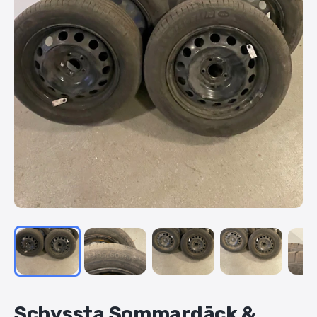
Schyssta
Sommardäck
&