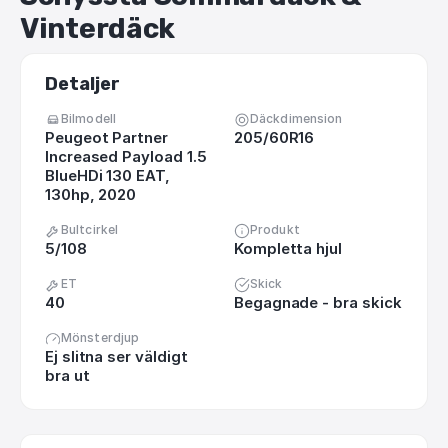
Vinterdäck
Detaljer
Bilmodell
Däckdimension
Peugeot Partner
205/60R16
Increased Payload 1.5
BlueHDi 130 EAT,
130hp, 2020
Bultcirkel
Produkt
5/108
Kompletta hjul
ET
Skick
40
Begagnade - bra skick
Mönsterdjup
Ej slitna ser väldigt
bra ut