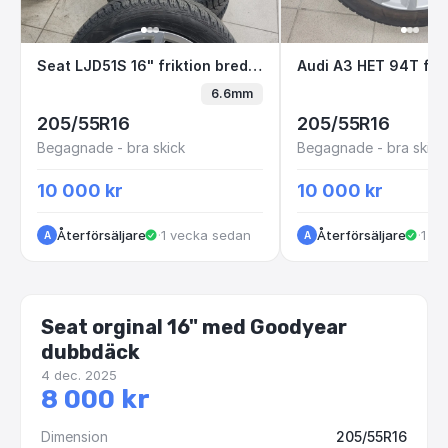
Seat LJD51S 16" friktion bredvid datorn
Audi A3 HET 94T 
Seat LJD51S 16" friktion bredvid datorn
Audi A3 HET 94T frik
6.6mm
205/55R16
205/55R16
Begagnade - bra skick
Begagnade - bra skick
10 000 kr
10 000 kr
Återförsäljare
·
1 vecka sedan
Återförsäljare
·
1 v
A
A
Seat orginal 16" med Goodyear
dubbdäck
4 dec. 2025
8 000 kr
Dimension
205/55R16