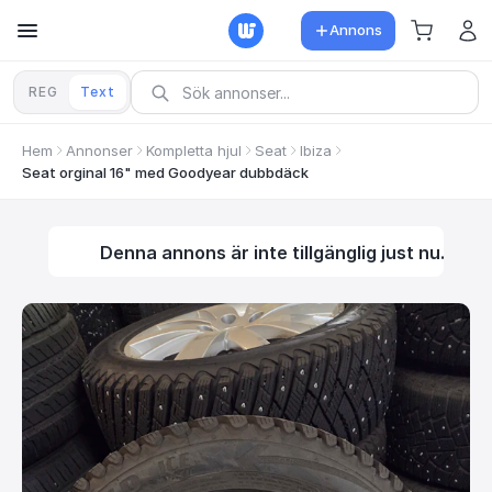
Annons
REG
Text
Hem
Annonser
Kompletta hjul
Seat
Ibiza
Seat orginal 16" med Goodyear dubbdäck
Denna annons är inte tillgänglig just nu.