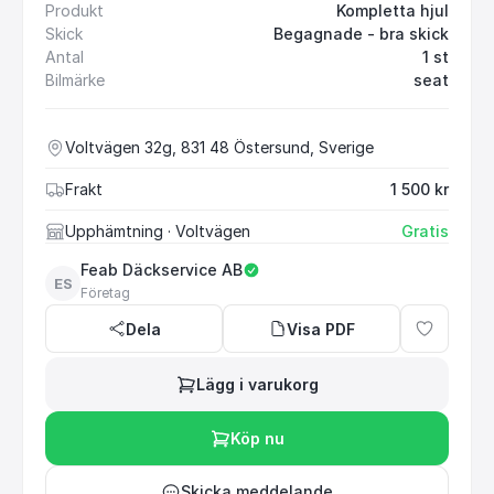
Produkt
Kompletta hjul
Skick
Begagnade - bra skick
Antal
1 st
Bilmärke
seat
Voltvägen 32g, 831 48 Östersund, Sverige
Frakt
1 500 kr
Upphämtning
· Voltvägen
Gratis
Feab Däckservice AB
ES
Företag
Dela
Visa PDF
Lägg i varukorg
Köp nu
Skicka meddelande