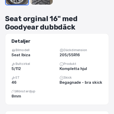
Seat
orginal
16"
med
Goodyear
dubbdäck
Detaljer
Bilmodell
Däckdimension
Seat Ibiza
205/55R16
Bultcirkel
Produkt
5/112
Kompletta hjul
ET
Skick
46
Begagnade - bra skick
Mönsterdjup
8mm