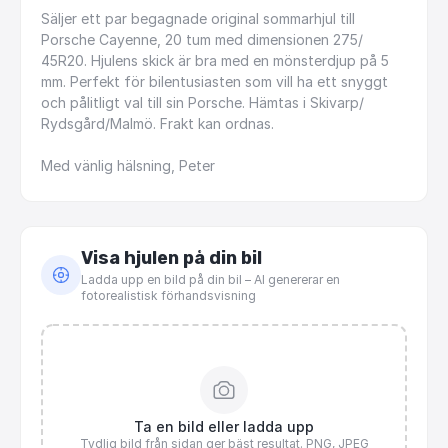
Säljer
ett
par
begagnade
original
sommarhjul
till
Porsche
Cayenne,
20
tum
med
dimensionen
275
​/​
45R20.
Hjulens
skick
är
bra
med
en
mönsterdjup
på
5
mm.
Perfekt
för
bilentusiasten
som
vill
ha
ett
snyggt
och
pålitligt
val
till
sin
Porsche.
Hämtas
i
Skivarp
​/​
Rydsgård
​/​
Malmö.
Frakt
kan
ordnas.
Med
vänlig
hälsning,
Peter
Visa hjulen på din bil
Ladda upp en bild på din bil – AI genererar en
fotorealistisk förhandsvisning
Ta en bild eller ladda upp
Tydlig bild från sidan ger bäst resultat. PNG, JPEG