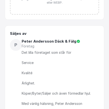
eller WEBP.
Säljes av
Peter Andersson Däck & Fälg
P
Företag
Det
lilla
företaget
som
står
för
Service
Kvalité
Ärlighet.
Köper
​/​
Byter
​/​
Säljer
och
även
förmedlar
hjul.
Med
vänlig
hälsning,
Peter
Andersson