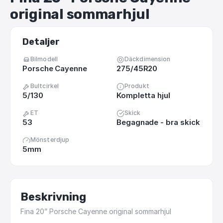
original
sommarhjul
Detaljer
Bilmodell
Däckdimension
Porsche Cayenne
275/45R20
Bultcirkel
Produkt
5/130
Kompletta hjul
ET
Skick
53
Begagnade - bra skick
Mönsterdjup
5mm
Beskrivning
Fina
20”
Porsche
Cayenne
original
sommarhjul