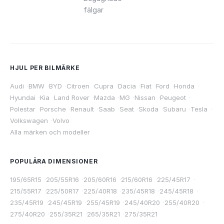
fälgar
HJUL PER BILMÄRKE
Audi
·
BMW
·
BYD
·
Citroen
·
Cupra
·
Dacia
·
Fiat
·
Ford
·
Honda
·
Hyundai
·
Kia
·
Land Rover
·
Mazda
·
MG
·
Nissan
·
Peugeot
·
Polestar
·
Porsche
·
Renault
·
Saab
·
Seat
·
Skoda
·
Subaru
·
Tesla
·
Volkswagen
·
Volvo
Alla märken och modeller
POPULÄRA DIMENSIONER
195/65R15
·
205/55R16
·
205/60R16
·
215/60R16
·
225/45R17
·
215/55R17
·
225/50R17
·
225/40R18
·
235/45R18
·
245/45R18
·
235/45R19
·
245/45R19
·
255/45R19
·
245/40R20
·
255/40R20
·
275/40R20
·
255/35R21
·
265/35R21
·
275/35R21