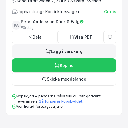
Konduktörsvägen 2, 274 50 Skivarp, Sverige
Upphämtning
· Konduktörsvägen
Gratis
Peter Andersson Däck & Fälg
PA
Företag
Dela
Visa PDF
Lägg i varukorg
Köp nu
Skicka meddelande
Köpskydd – pengarna hålls tills du har godkänt
leveransen.
Så fungerar köpskyddet
Verifierad företagssäljare