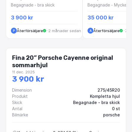
Begagnade - bra skick
Begagnade - Mycket br
3 900 kr
35 000 kr
Återförsäljare
·
Konduktörsvägen
·
2 månader sedan
Återförsäljare
·
Kun
·
7 m
P
A
Fina 20” Porsche Cayenne original
sommarhjul
11 dec. 2025
3 900 kr
Dimension
275/45R20
Produkt
Kompletta hjul
Skick
Begagnade - bra skick
Antal
0 st
Bilmärke
porsche