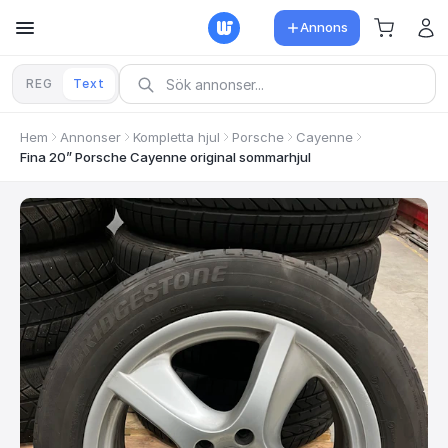
Annons
REG
Text
Hem
Annonser
Kompletta hjul
Porsche
Cayenne
Fina 20” Porsche Cayenne original sommarhjul