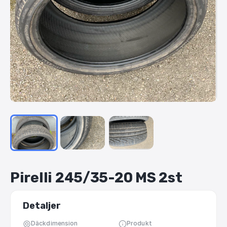
Pirelli
245
​/​
35-20
MS
2st
Detaljer
Däckdimension
Produkt