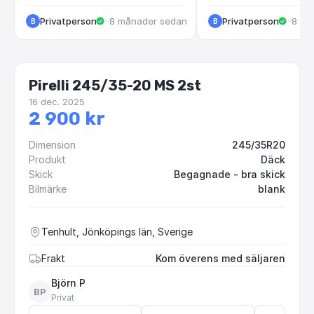
Privatperson
·
Tenhult
·
8 månader sedan
Privatperson
·
Tenhu
·
8 må
B
B
Pirelli 245/35-20 MS 2st
16 dec. 2025
2 900 kr
Dimension
245/35R20
Produkt
Däck
Skick
Begagnade - bra skick
Bilmärke
blank
Tenhult, Jönköpings län, Sverige
Frakt
Kom överens med säljaren
Björn P
BP
Privat