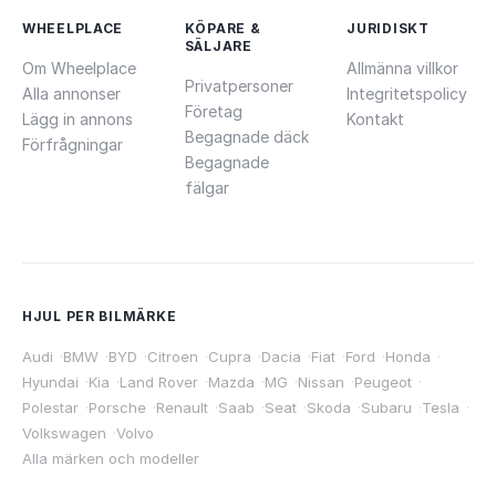
WHEELPLACE
KÖPARE &
JURIDISKT
SÄLJARE
Om Wheelplace
Allmänna villkor
Privatpersoner
Alla annonser
Integritetspolicy
Företag
Lägg in annons
Kontakt
Begagnade däck
Förfrågningar
Begagnade
fälgar
HJUL PER BILMÄRKE
Audi
·
BMW
·
BYD
·
Citroen
·
Cupra
·
Dacia
·
Fiat
·
Ford
·
Honda
·
Hyundai
·
Kia
·
Land Rover
·
Mazda
·
MG
·
Nissan
·
Peugeot
·
Polestar
·
Porsche
·
Renault
·
Saab
·
Seat
·
Skoda
·
Subaru
·
Tesla
·
Volkswagen
·
Volvo
Alla märken och modeller