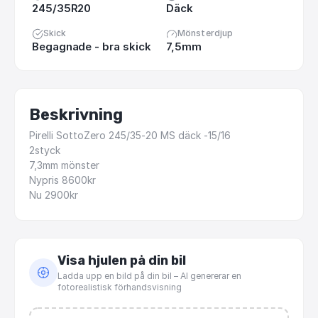
245/35R20
Däck
Skick
Mönsterdjup
Begagnade - bra skick
7,5mm
Beskrivning
Pirelli
SottoZero
245
​/​
35-20
MS
däck
-15
​/​
16
2styck
7,3mm
mönster
Nypris
8600kr
Nu
2900kr
Visa hjulen på din bil
Ladda upp en bild på din bil – AI genererar en
fotorealistisk förhandsvisning