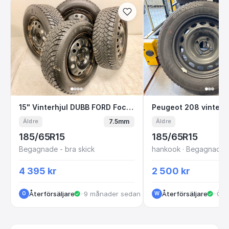
15" Vinterhjul DUBB FORD Focus + Mondeo 4
Peugeot 208 vint
15" Vinterhjul DUBB FORD Focus + Mondeo 4x108 185/65R15
Peugeot 208 vinterhju
7.5mm
Äldre
Äldre
185/65R15
185/65R15
Begagnade - bra skick
hankook · Begagnade -
4 395 kr
2 500 kr
Återförsäljare
·
Rosendalagatan
·
9 månader sedan
Återförsäljare
·
Kris
·
Öve
O
W