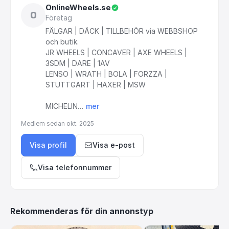
OnlineWheels.se
O
Företag
FÄLGAR
|
DÄCK
|
TILLBEHÖR
via
WEBBSHOP
och
butik.
JR
WHEELS
|
CONCAVER
|
AXE
WHEELS
|
3SDM
|
DARE
|
1AV
LENSO
|
WRATH
|
BOLA
|
FORZZA
|
STUTTGART
|
HAXER
|
MSW
MICHELIN…
mer
Medlem sedan
okt. 2025
Visa profil
Visa e-post
Visa telefonnummer
Rekommenderas för din annonstyp