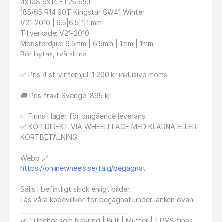
4x108
6x14
ET25
65.1
185
​/​
65
R14
90T
Kingstar
SW41
Winter
V21-2010
|
6.5|6.5|1|1
mm
Tillverkade:
V21-2010
Mönsterdjup:
6.5mm
|
6.5mm
|
1mm
|
1mm
Bör
bytas,
två
slitna.
✅
Pris
4
st.
vinterhjul:
1
200
kr
inklusive
moms
🚚
Pris
frakt
Sverige:
895
kr
✅
Finns
i
lager
för
omgående
leverans.
✅
KÖP
DIREKT
VIA
WHEELPLACE
MED
KLARNA
ELLER
KORTBETALNING
Webb
🔗
https://onlinewheels.se/falg/begagnat
Säljs
i
befintligt
skick
enligt
bilder.
Läs
våra
köpevillkor
för
begagnat
under
länken
ovan.
_____________________________________
✔️
Tillbehör
som
Navring
|
Bult
|
Mutter
|
TPMS
finns