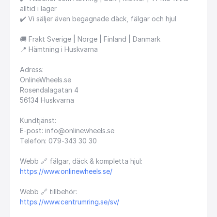
alltid
i
lager
✔️
Vi
säljer
även
begagnade
däck,
fälgar
och
hjul
🚚
Frakt
Sverige
|
Norge
|
Finland
|
Danmark
📍
Hämtning
i
Huskvarna
Adress:
OnlineWheels.se
Rosendalagatan
4
56134
Huskvarna
Kundtjänst:
E-post:
info@onlinewheels.se
Telefon:
079-343
30
30
Webb
🔗
fälgar,
däck
&
kompletta
hjul:
https://www.onlinewheels.se/
Webb
🔗
tillbehör:
https://www.centrumring.se/sv/