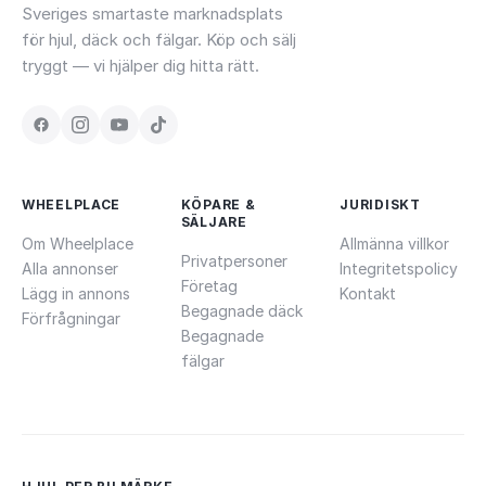
Sveriges smartaste marknadsplats
för hjul, däck och fälgar. Köp och sälj
tryggt — vi hjälper dig hitta rätt.
WHEELPLACE
KÖPARE &
JURIDISKT
SÄLJARE
Om Wheelplace
Allmänna villkor
Privatpersoner
Alla annonser
Integritetspolicy
Företag
Lägg in annons
Kontakt
Begagnade däck
Förfrågningar
Begagnade
fälgar