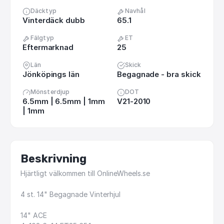
Däcktyp
Navhål
Vinterdäck dubb
65.1
Fälgtyp
ET
Eftermarknad
25
Län
Skick
Jönköpings län
Begagnade - bra skick
Mönsterdjup
DOT
6.5mm | 6.5mm | 1mm
V21-2010
| 1mm
Beskrivning
Hjärtligt
välkommen
till
OnlineWheels.se
4
st.
14"
Begagnade
Vinterhjul
14"
ACE