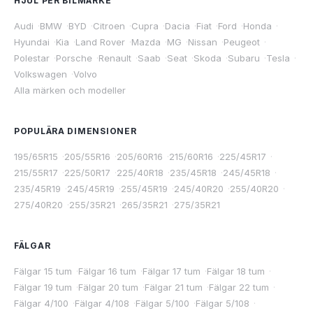
HJUL PER BILMÄRKE
Audi
·
BMW
·
BYD
·
Citroen
·
Cupra
·
Dacia
·
Fiat
·
Ford
·
Honda
·
Hyundai
·
Kia
·
Land Rover
·
Mazda
·
MG
·
Nissan
·
Peugeot
·
Polestar
·
Porsche
·
Renault
·
Saab
·
Seat
·
Skoda
·
Subaru
·
Tesla
·
Volkswagen
·
Volvo
Alla märken och modeller
POPULÄRA DIMENSIONER
195/65R15
·
205/55R16
·
205/60R16
·
215/60R16
·
225/45R17
·
215/55R17
·
225/50R17
·
225/40R18
·
235/45R18
·
245/45R18
·
235/45R19
·
245/45R19
·
255/45R19
·
245/40R20
·
255/40R20
·
275/40R20
·
255/35R21
·
265/35R21
·
275/35R21
FÄLGAR
Fälgar 15 tum
·
Fälgar 16 tum
·
Fälgar 17 tum
·
Fälgar 18 tum
·
Fälgar 19 tum
·
Fälgar 20 tum
·
Fälgar 21 tum
·
Fälgar 22 tum
·
Fälgar 4/100
·
Fälgar 4/108
·
Fälgar 5/100
·
Fälgar 5/108
·