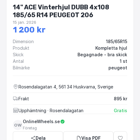
14" ACE Vinterhjul DUBB 4x108
185/65 R14 PEUGEOT 206
15 jan. 2026
1 200 kr
Dimension
185/65R15
Produkt
Kompletta hjul
Skick
Begagnade - bra skick
Antal
1 st
Bilmärke
peugeot
Rosendalagatan 4, 561 34 Huskvarna, Sverige
Frakt
895 kr
Upphämtning
· Rosendalagatan
Gratis
OnlineWheels.se
OW
Företag
Dela
Visa PDF