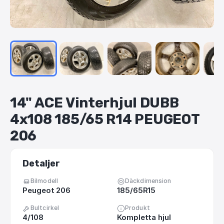
14"
ACE
Vinterhjul
DUBB
4x108
185
​/​
65
R14
PEUGEOT
206
Detaljer
Bilmodell
Däckdimension
Peugeot 206
185/65R15
Bultcirkel
Produkt
4/108
Kompletta hjul