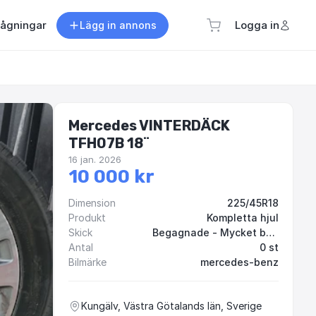
rågningar
Logga in
Lägg in annons
Mercedes VINTERDÄCK
TFH07B 18¨
16 jan. 2026
10 000 kr
Dimension
225/45R18
Produkt
Kompletta hjul
Skick
Begagnade - Mycket bra skick
Antal
0 st
Bilmärke
mercedes-benz
Kungälv, Västra Götalands län, Sverige