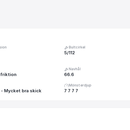
sion
Bultcirkel
5/112
Navhål
friktion
66.6
Mönsterdjup
- Mycket bra skick
7 7 7 7