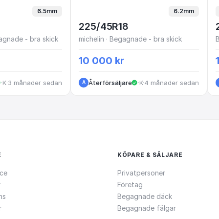
6.5mm
6.2mm
225/45R18
agnade - bra skick
michelin · Begagnade - bra skick
10 000 kr
·
Kungälv
·
3 månader sedan
Återförsäljare
·
·
Kungälv
4 månader sedan
A
E
KÖPARE & SÄLJARE
ce
Privatpersoner
r
Företag
ns
Begagnade däck
r
Begagnade fälgar