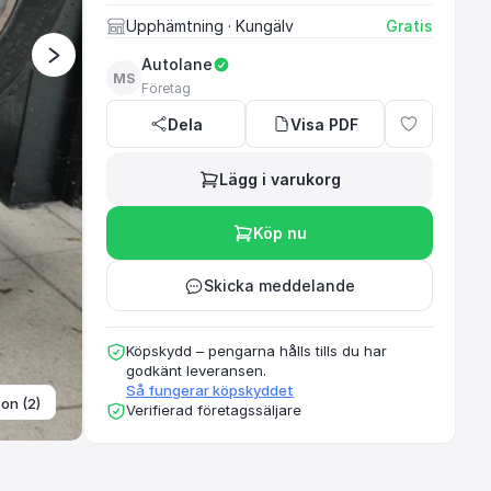
Upphämtning
· Kungälv
Gratis
Autolane
MS
Ett rekommenderat oc
Företag
Dela
Visa PDF
Lägg i varukorg
Köp nu
Skicka meddelande
Köpskydd – pengarna hålls tills du har
godkänt leveransen.
Så fungerar köpskyddet
ton (2)
Verifierad företagssäljare