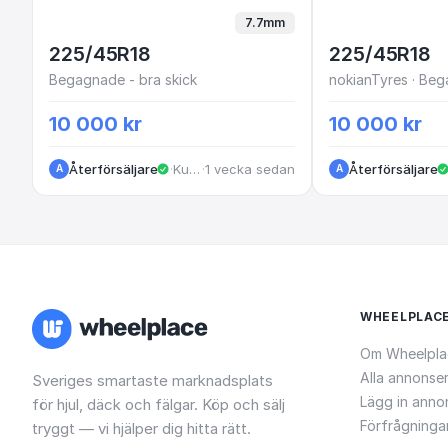
7.7mm
225/45R18
225/45R18
Begagnade - bra skick
nokianTyres · Beg
10 000 kr
10 000 kr
Återförsäljare
·
Kungälv
·
1 vecka sedan
Återförsäljare
A
A
WHEELPLAC
Om Wheelpla
Alla annonse
Sveriges smartaste marknadsplats
Lägg in anno
för hjul, däck och fälgar. Köp och sälj
Förfrågninga
tryggt — vi hjälper dig hitta rätt.