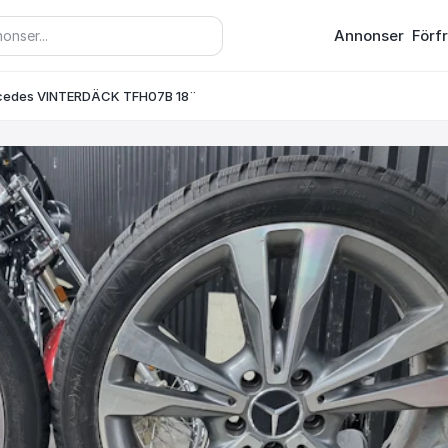
Annonser
Förf
cedes VINTERDÄCK TFH07B 18¨