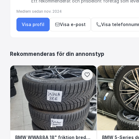
Ett
rekommenderat
och
prisbelönt
företag
som
leve
Medlem sedan
nov. 2024
Visa profil
Visa e-post
Visa telefonnum
Rekommenderas för din annonstyp
BMW WWA88A 18" friktion bredvid dator
BMW WWA88A 18" friktion bredvid datorn
BMW 5-Serie