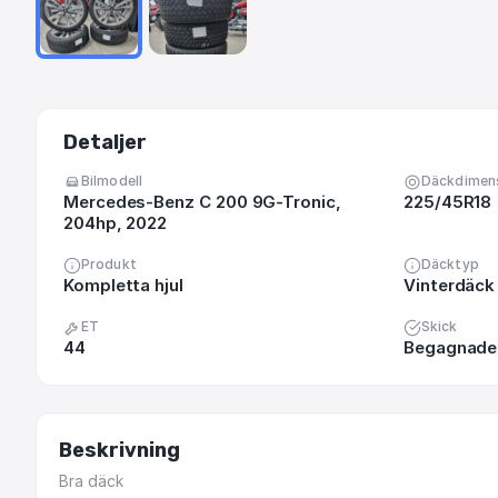
Detaljer
Bilmodell
Däckdimen
Mercedes-Benz C 200 9G-Tronic,
225/45R18
204hp, 2022
Produkt
Däcktyp
Kompletta hjul
Vinterdäck 
ET
Skick
44
Begagnade 
Beskrivning
Bra
däck