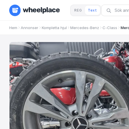
REG
Text
Hem
Annonser
Kompletta hjul
Mercedes-Benz
C-Class
Mer