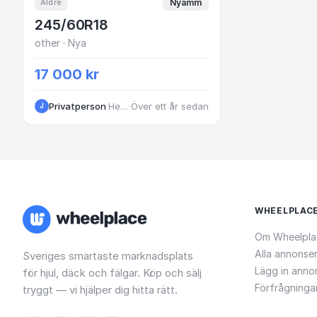
Nyamm
Äldre
245/60R18
other · Nya
17 000 kr
Privatperson
·
Helsingborg
·
Över ett år sedan
J
WHEELPLAC
Om Wheelpla
Alla annonse
Sveriges smartaste marknadsplats
Lägg in anno
för hjul, däck och fälgar. Köp och sälj
Förfrågninga
tryggt — vi hjälper dig hitta rätt.