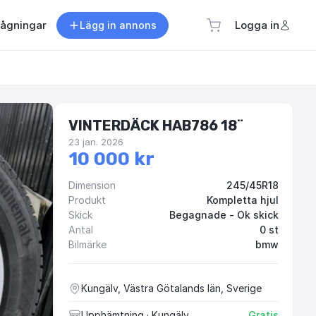
rågningar
Logga in
Lägg in annons
VINTERDÄCK HAB786 18¨
23 jan. 2026
10 000 kr
Dimension
245/45R18
Produkt
Kompletta hjul
Skick
Begagnade - Ok skick
Antal
0 st
Bilmärke
bmw
Kungälv, Västra Götalands län, Sverige
Upphämtning
· Kungälv
Gratis