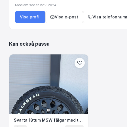
Medlem sedan
nov. 2024
Visa profil
Visa e-post
Visa telefonnum
Kan också passa
Svarta 18tum MSW fälgar med terrängd
Svarta 18tum MSW fälgar med terrängdäck. Nya