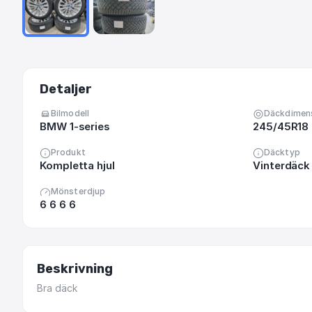
Detaljer
Bilmodell
Däckdimen
BMW 1-series
245/45R18
Produkt
Däcktyp
Kompletta hjul
Vinterdäck 
Mönsterdjup
6 6 6 6
Beskrivning
Bra
däck