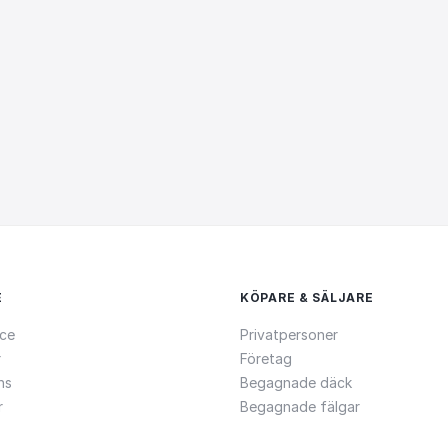
E
KÖPARE & SÄLJARE
ce
Privatpersoner
r
Företag
ns
Begagnade däck
r
Begagnade fälgar