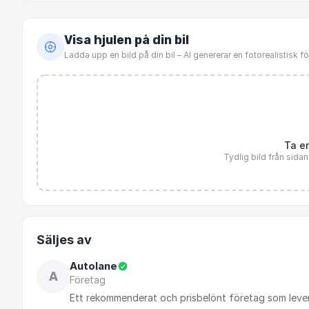
Visa hjulen på din bil
Ladda upp en bild på din bil – AI genererar en fotorealistisk 
Ta en
Tydlig bild från sida
Säljes av
Autolane
A
Företag
Ett
rekommenderat
och
prisbelönt
företag
som
leve