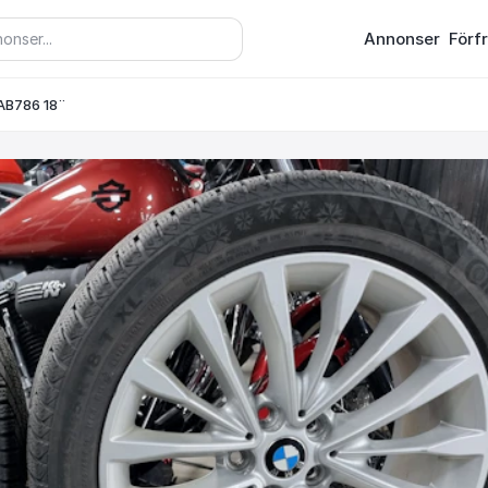
Annonser
Förf
AB786 18¨