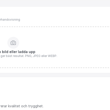
förhandsvisning
 bild eller ladda upp
n ger bäst resultat. PNG, JPEG eller WEBP.
rerar
kvalitet
och
trygghet.