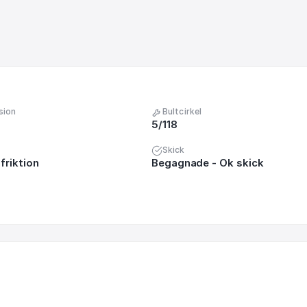
sion
Bultcirkel
5/118
Skick
friktion
Begagnade - Ok skick