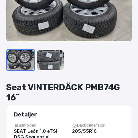
Seat
VINTERDÄCK
PMB74G
16¨
Detaljer
Bilmodell
Däckdimension
SEAT León 1.0 eTSI
205/55R16
DSG Sequential,