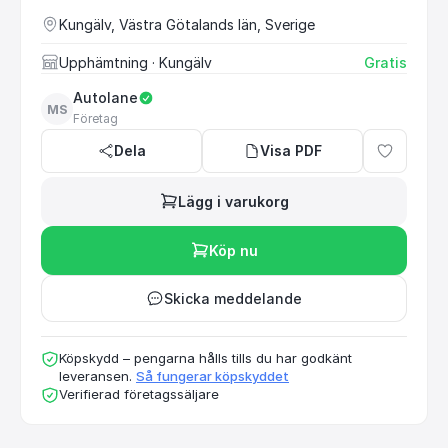
Kungälv, Västra Götalands län, Sverige
Upphämtning
· Kungälv
Gratis
Autolane
MS
Företag
Dela
Visa PDF
Lägg i varukorg
Köp nu
Skicka meddelande
Köpskydd – pengarna hålls tills du har godkänt
leveransen.
Så fungerar köpskyddet
Verifierad företagssäljare