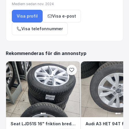
Medlem sedan
nov. 2024
Visa profil
Visa e-post
Visa telefonnummer
Rekommenderas för din annonstyp
Seat LJD51S 16" friktion bredvid datorn
Audi A3 HET 94T 
Seat LJD51S 16" friktion bredvid datorn
Audi A3 HET 94T frik