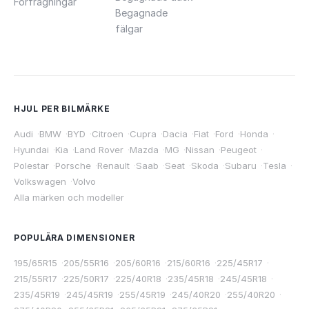
Förfrågningar
Begagnade
fälgar
HJUL PER BILMÄRKE
Audi
·
BMW
·
BYD
·
Citroen
·
Cupra
·
Dacia
·
Fiat
·
Ford
·
Honda
·
Hyundai
·
Kia
·
Land Rover
·
Mazda
·
MG
·
Nissan
·
Peugeot
·
Polestar
·
Porsche
·
Renault
·
Saab
·
Seat
·
Skoda
·
Subaru
·
Tesla
·
Volkswagen
·
Volvo
Alla märken och modeller
POPULÄRA DIMENSIONER
195/65R15
·
205/55R16
·
205/60R16
·
215/60R16
·
225/45R17
·
215/55R17
·
225/50R17
·
225/40R18
·
235/45R18
·
245/45R18
·
235/45R19
·
245/45R19
·
255/45R19
·
245/40R20
·
255/40R20
·