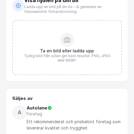
Visa hjulen på din bil
Ladda upp en bild på din bil – AI genererar en
fotorealistisk förhandsvisning
Ta en bild eller ladda upp
Tydlig bild från sidan ger bäst resultat. PNG, JPEG
eller WEBP.
Säljes av
Autolane
A
Företag
Ett
rekommenderat
och
prisbelönt
företag
som
levererar
kvalitet
och
trygghet.