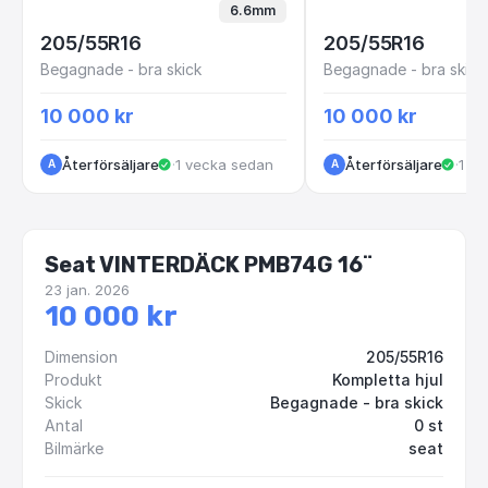
6.6mm
205/55R16
205/55R16
Begagnade - bra skick
Begagnade - bra skick
10 000 kr
10 000 kr
Återförsäljare
·
1 vecka sedan
Återförsäljare
·
1 v
A
A
Seat VINTERDÄCK PMB74G 16¨
23 jan. 2026
10 000 kr
Dimension
205/55R16
Produkt
Kompletta hjul
Skick
Begagnade - bra skick
Antal
0 st
Bilmärke
seat