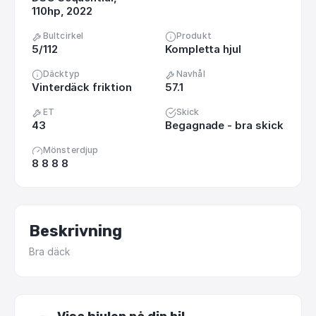
110hp, 2022
Bultcirkel
Produkt
5/112
Kompletta hjul
Däcktyp
Navhål
Vinterdäck friktion
57.1
ET
Skick
43
Begagnade - bra skick
Mönsterdjup
8 8 8 8
Beskrivning
Bra
däck