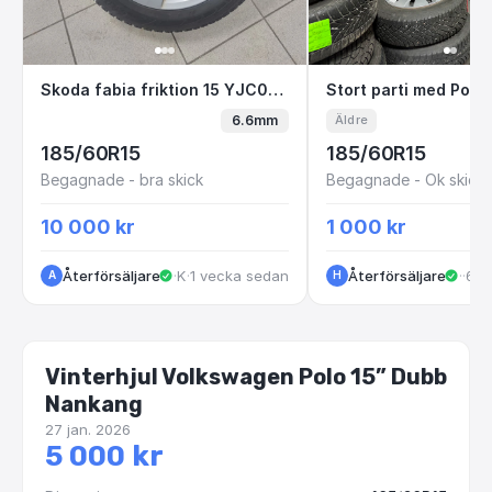
Skoda fabia friktion 15 YJC09P i3-2
Stort parti med 
Skoda fabia friktion 15 YJC09P i3-2
6.6mm
Äldre
185/60R15
185/60R15
Begagnade - bra skick
Begagnade - Ok skick
10 000 kr
1 000 kr
Återförsäljare
·
Kungälv
·
1 vecka sedan
Återförsäljare
·
Sto
·
6 m
A
H
Vinterhjul Volkswagen Polo 15” Dubb
Nankang
27 jan. 2026
5 000 kr