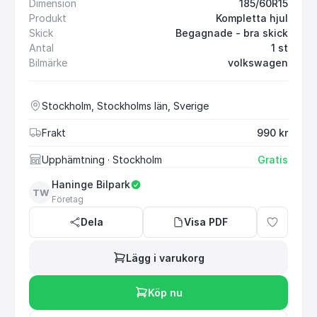
Dimension
185/60R15
Produkt
Kompletta hjul
Skick
Begagnade - bra skick
Antal
1 st
Bilmärke
volkswagen
Stockholm, Stockholms län, Sverige
Frakt
990 kr
Upphämtning
· Stockholm
Gratis
Haninge Bilpark
TW
Företag
Dela
Visa PDF
Lägg i varukorg
Köp nu