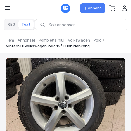
Annons
REG
Text
Hem
Annonser
Kompletta hjul
Volkswagen
Polo
Vinterhjul Volkswagen Polo 15” Dubb Nankang