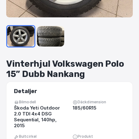
Vinterhjul
Volkswagen
Polo
15”
Dubb
Nankang
Detaljer
Bilmodell
Däckdimension
Škoda Yeti Outdoor
185/60R15
2.0 TDI 4x4 DSG
Sequential, 140hp,
2015
Bultcirkel
Produkt