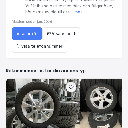
Vi
får
ibland
partier
med
däck
och
fälgar
över,
hör
gärna
av
dig
till
oss…
mer
Medlem sedan
jan. 2026
Visa profil
Visa e-post
Visa telefonnummer
Rekommenderas för din annonstyp