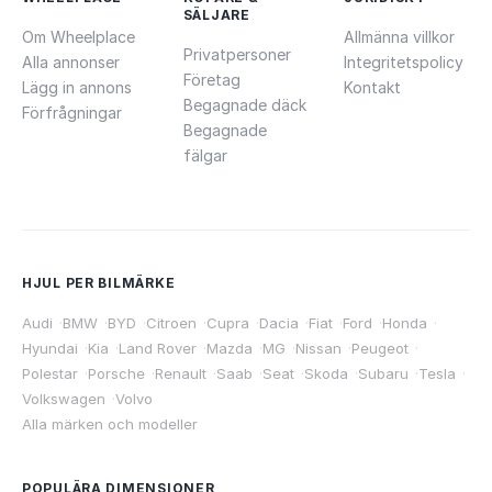
SÄLJARE
Om Wheelplace
Allmänna villkor
Privatpersoner
Alla annonser
Integritetspolicy
Företag
Lägg in annons
Kontakt
Begagnade däck
Förfrågningar
Begagnade
fälgar
HJUL PER BILMÄRKE
Audi
·
BMW
·
BYD
·
Citroen
·
Cupra
·
Dacia
·
Fiat
·
Ford
·
Honda
·
Hyundai
·
Kia
·
Land Rover
·
Mazda
·
MG
·
Nissan
·
Peugeot
·
Polestar
·
Porsche
·
Renault
·
Saab
·
Seat
·
Skoda
·
Subaru
·
Tesla
·
Volkswagen
·
Volvo
Alla märken och modeller
POPULÄRA DIMENSIONER