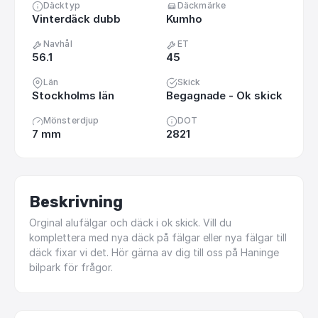
Däcktyp
Däckmärke
Vinterdäck dubb
Kumho
Navhål
ET
56.1
45
Län
Skick
Stockholms län
Begagnade - Ok skick
Mönsterdjup
DOT
7 mm
2821
Beskrivning
Orginal
alufälgar
och
däck
i
ok
skick.
Vill
du
komplettera
med
nya
däck
på
fälgar
eller
nya
fälgar
till
däck
fixar
vi
det.
Hör
gärna
av
dig
till
oss
på
Haninge
bilpark
för
frågor.