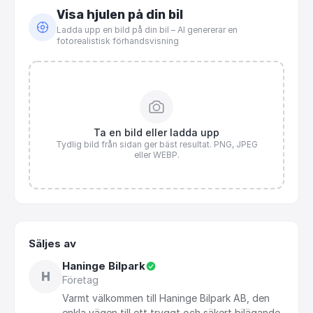
Visa hjulen på din bil
Ladda upp en bild på din bil – AI genererar en
fotorealistisk förhandsvisning
Ta en bild eller ladda upp
Tydlig bild från sidan ger bäst resultat. PNG, JPEG
eller WEBP.
Säljes av
Haninge Bilpark
H
Företag
Varmt
välkommen
till
Haninge
Bilpark
AB,
den
enkla
vägen
till
ett
tryggt
och
säkert
bilägande.