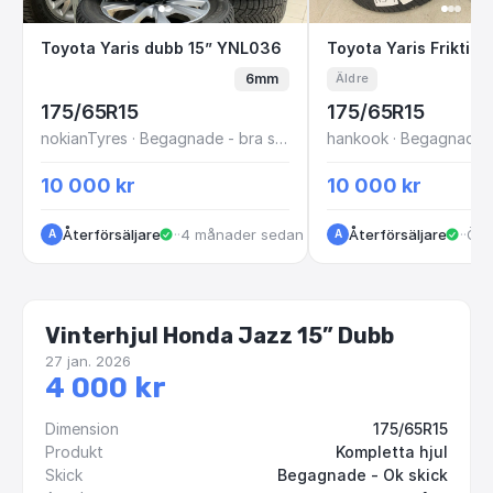
Toyota Yaris dubb 15” YNL036
Toyota Yaris Fri
Toyota Yaris dubb 15” YNL036
6mm
Äldre
175/65R15
175/65R15
nokianTyres · Begagnade - bra skick
hankook · Begagnade -
10 000 kr
10 000 kr
Återförsäljare
·
Kungälv
·
4 månader sedan
Återförsäljare
·
Vas
·
Öve
A
A
Vinterhjul Honda Jazz 15” Dubb
27 jan. 2026
4 000 kr
Dimension
175/65R15
Produkt
Kompletta hjul
Skick
Begagnade - Ok skick