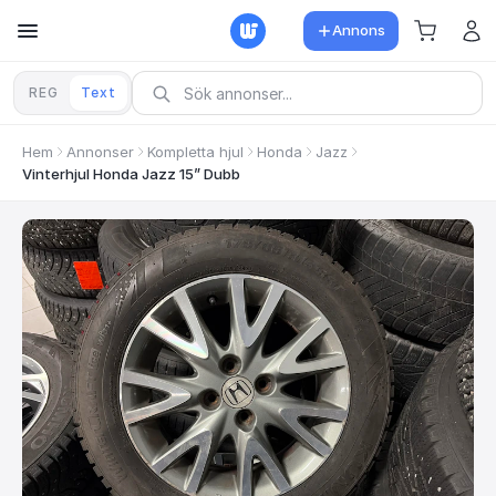
Annons
REG
Text
Hem
Annonser
Kompletta hjul
Honda
Jazz
Vinterhjul Honda Jazz 15” Dubb