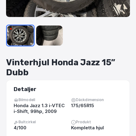
Vinterhjul
Honda
Jazz
15”
Dubb
Detaljer
Bilmodell
Däckdimension
Honda Jazz 1.3 i-VTEC
175/65R15
i-Shift, 99hp, 2009
Bultcirkel
Produkt
4/100
Kompletta hjul