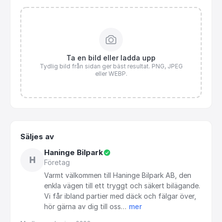
Ta en bild eller ladda upp
Tydlig bild från sidan ger bäst resultat. PNG, JPEG
eller WEBP.
Säljes av
Haninge Bilpark
H
Företag
Varmt
välkommen
till
Haninge
Bilpark
AB,
den
enkla
vägen
till
ett
tryggt
och
säkert
bilägande.
Vi
får
ibland
partier
med
däck
och
fälgar
över,
hör
gärna
av
dig
till
oss…
mer