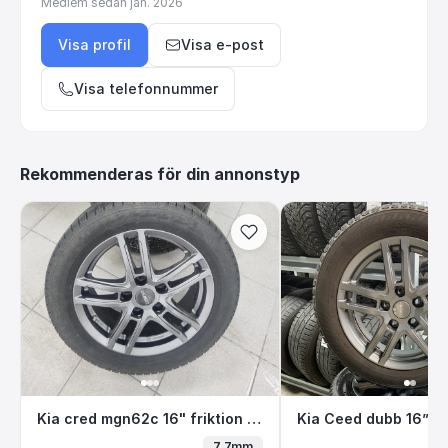
Medlem sedan
jan. 2026
Visa profil
Visa e-post
Visa telefonnummer
Rekommenderas för din annonstyp
Kia cred mgn62c 16" friktion J3- 7
Kia Ceed dubb 1
Kia cred mgn62c 16" friktion J3- 7
7.7mm