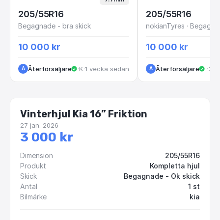
205/55R16
205/55R16
Begagnade - bra skick
10 000 kr
10 000 kr
Återförsäljare
·
Kungälv
·
1 vecka sedan
Återförsäljare
·
Kun
·
3 m
A
A
Vinterhjul Kia 16” Friktion
27 jan. 2026
3 000 kr
Dimension
205/55R16
Produkt
Kompletta hjul
Skick
Begagnade - Ok skick
Antal
1 st
Bilmärke
kia