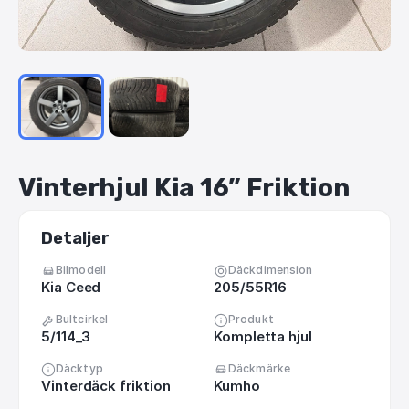
Vinterhjul
Kia
16”
Friktion
Detaljer
Bilmodell
Däckdimension
Kia Ceed
205/55R16
Bultcirkel
Produkt
5/114_3
Kompletta hjul
Däcktyp
Däckmärke
Vinterdäck friktion
Kumho