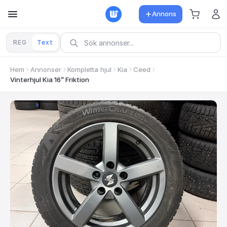
Annons
REG
Text
Hem
Annonser
Kompletta hjul
Kia
Ceed
Vinterhjul Kia 16” Friktion