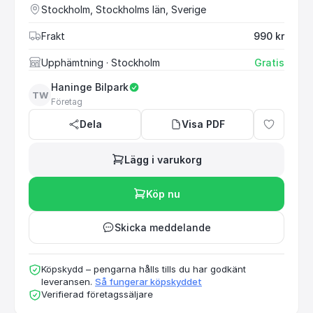
Stockholm, Stockholms län, Sverige
Frakt
990 kr
Upphämtning
· Stockholm
Gratis
Haninge Bilpark
TW
Företag
Dela
Visa PDF
Lägg i varukorg
Köp nu
Skicka meddelande
Köpskydd – pengarna hålls tills du har godkänt
leveransen.
Så fungerar köpskyddet
Verifierad företagssäljare