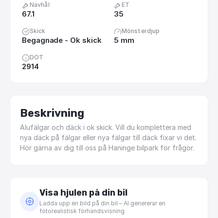
Navhål
ET
67.1
35
Skick
Mönsterdjup
Begagnade - Ok skick
5 mm
DOT
2914
Beskrivning
Alufälgar
och
däck
i
ok
skick.
Vill
du
komplettera
med
nya
däck
på
fälgar
eller
nya
fälgar
till
däck
fixar
vi
det.
Hör
gärna
av
dig
till
oss
på
Haninge
bilpark
för
frågor.
Visa hjulen på din bil
Ladda upp en bild på din bil – AI genererar en
fotorealistisk förhandsvisning