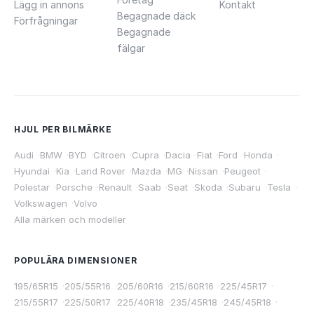
Lägg in annons
Kontakt
Begagnade däck
Förfrågningar
Begagnade
fälgar
HJUL PER BILMÄRKE
Audi
·
BMW
·
BYD
·
Citroen
·
Cupra
·
Dacia
·
Fiat
·
Ford
·
Honda
·
Hyundai
·
Kia
·
Land Rover
·
Mazda
·
MG
·
Nissan
·
Peugeot
·
Polestar
·
Porsche
·
Renault
·
Saab
·
Seat
·
Skoda
·
Subaru
·
Tesla
·
Volkswagen
·
Volvo
Alla märken och modeller
POPULÄRA DIMENSIONER
195/65R15
·
205/55R16
·
205/60R16
·
215/60R16
·
225/45R17
·
215/55R17
·
225/50R17
·
225/40R18
·
235/45R18
·
245/45R18
·