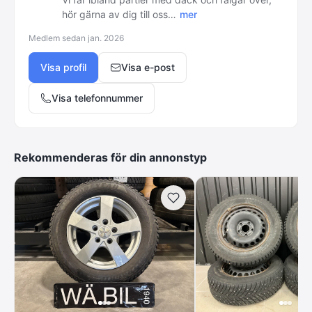
hör
gärna
av
dig
till
oss…
mer
Medlem sedan
jan. 2026
Visa profil
Visa e-post
Visa telefonnummer
Rekommenderas för din annonstyp