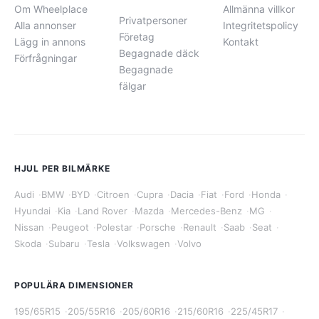
Om Wheelplace
Allmänna villkor
Privatpersoner
Alla annonser
Integritetspolicy
Företag
Lägg in annons
Kontakt
Begagnade däck
Förfrågningar
Begagnade
fälgar
HJUL PER BILMÄRKE
Audi
·
BMW
·
BYD
·
Citroen
·
Cupra
·
Dacia
·
Fiat
·
Ford
·
Honda
·
Hyundai
·
Kia
·
Land Rover
·
Mazda
·
Mercedes-Benz
·
MG
·
Nissan
·
Peugeot
·
Polestar
·
Porsche
·
Renault
·
Saab
·
Seat
·
Skoda
·
Subaru
·
Tesla
·
Volkswagen
·
Volvo
POPULÄRA DIMENSIONER
195/65R15
·
205/55R16
·
205/60R16
·
215/60R16
·
225/45R17
·