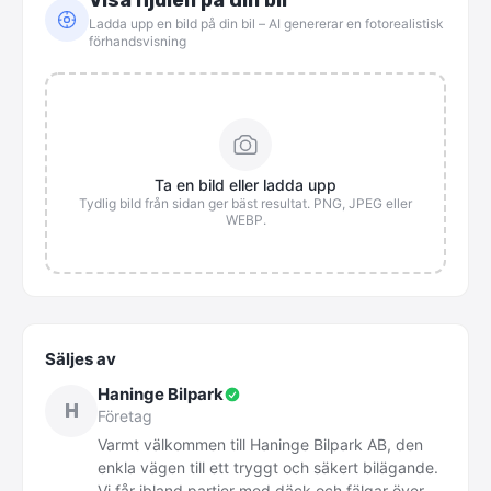
Visa hjulen på din bil
Ladda upp en bild på din bil – AI genererar en fotorealistisk
förhandsvisning
Ta en bild eller ladda upp
Tydlig bild från sidan ger bäst resultat. PNG, JPEG eller
WEBP.
Säljes av
Haninge Bilpark
H
Företag
Varmt
välkommen
till
Haninge
Bilpark
AB,
den
enkla
vägen
till
ett
tryggt
och
säkert
bilägande.
Vi
får
ibland
partier
med
däck
och
fälgar
över,