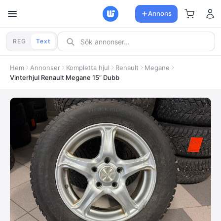
Annons
REG
Text
Hem
Annonser
Kompletta hjul
Renault
Megane
Vinterhjul Renault Megane 15” Dubb