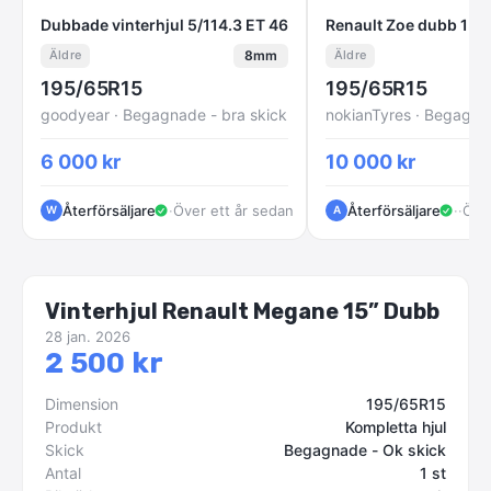
Dubbade vinterhjul 5/114.3 ET 46
Renault Zoe dub
Dubbade vinterhjul 5/114.3 ET 46
Renault Zoe dubb 15
8mm
Äldre
Äldre
195/65R15
195/65R15
goodyear · Begagnade - bra skick
6 000 kr
10 000 kr
Återförsäljare
·
Över ett år sedan
Återförsäljare
·
Vast
·
Över
W
A
Vinterhjul Renault Megane 15” Dubb
28 jan. 2026
2 500 kr
Dimension
195/65R15
Produkt
Kompletta hjul
Skick
Begagnade - Ok skick
Antal
1 st