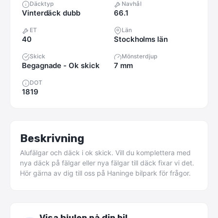
Däcktyp
Navhål
Vinterdäck dubb
66.1
ET
Län
40
Stockholms län
Skick
Mönsterdjup
Begagnade - Ok skick
7 mm
DOT
1819
Beskrivning
Alufälgar
och
däck
i
ok
skick.
Vill
du
komplettera
med
nya
däck
på
fälgar
eller
nya
fälgar
till
däck
fixar
vi
det.
Hör
gärna
av
dig
till
oss
på
Haninge
bilpark
för
frågor.