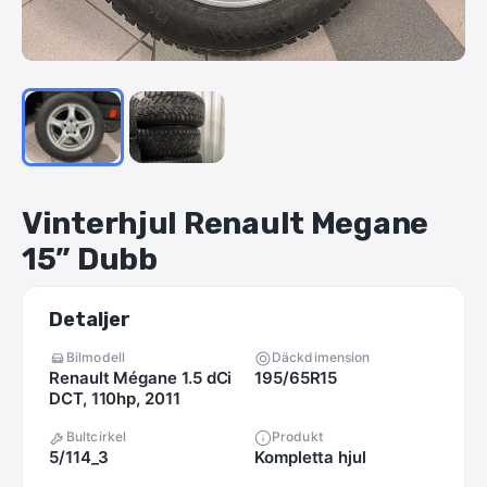
Vinterhjul
Renault
Megane
15”
Dubb
Detaljer
Bilmodell
Däckdimension
Renault Mégane 1.5 dCi
195/65R15
DCT, 110hp, 2011
Bultcirkel
Produkt
5/114_3
Kompletta hjul