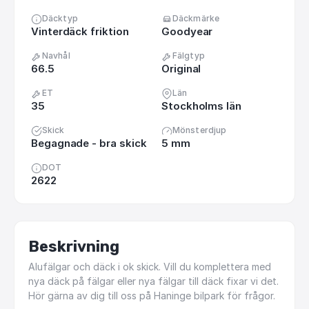
Däcktyp
Däckmärke
Vinterdäck friktion
Goodyear
Navhål
Fälgtyp
66.5
Original
ET
Län
35
Stockholms län
Skick
Mönsterdjup
Begagnade - bra skick
5 mm
DOT
2622
Beskrivning
Alufälgar
och
däck
i
ok
skick.
Vill
du
komplettera
med
nya
däck
på
fälgar
eller
nya
fälgar
till
däck
fixar
vi
det.
Hör
gärna
av
dig
till
oss
på
Haninge
bilpark
för
frågor.