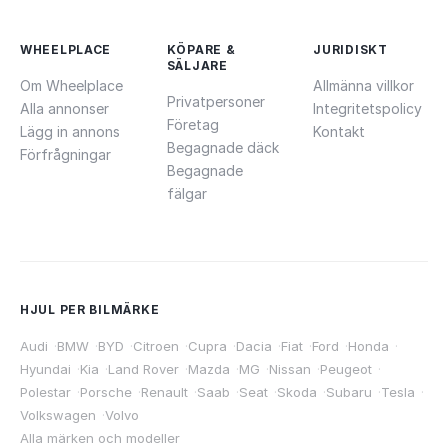
WHEELPLACE
KÖPARE &
JURIDISKT
SÄLJARE
Om Wheelplace
Allmänna villkor
Privatpersoner
Alla annonser
Integritetspolicy
Företag
Lägg in annons
Kontakt
Begagnade däck
Förfrågningar
Begagnade
fälgar
HJUL PER BILMÄRKE
Audi
·
BMW
·
BYD
·
Citroen
·
Cupra
·
Dacia
·
Fiat
·
Ford
·
Honda
·
Hyundai
·
Kia
·
Land Rover
·
Mazda
·
MG
·
Nissan
·
Peugeot
·
Polestar
·
Porsche
·
Renault
·
Saab
·
Seat
·
Skoda
·
Subaru
·
Tesla
·
Volkswagen
·
Volvo
Alla märken och modeller