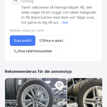
H
Företag
Varmt
välkommen
till
Haninge
Bilpark
AB,
den
enkla
vägen
till
ett
tryggt
och
säkert
bilägande.
Vi
får
ibland
partier
med
däck
och
fälgar
över,
hör
gärna
av
dig
till
oss…
mer
Medlem sedan
jan. 2026
Visa profil
Visa e-post
Visa telefonnummer
Rekommenderas för din annonstyp