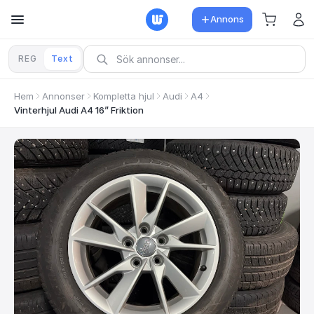
Annons
REG
Text
Hem
Annonser
Kompletta hjul
Audi
A4
Vinterhjul Audi A4 16” Friktion