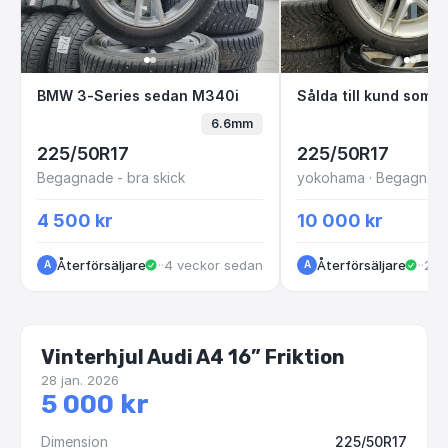
BMW 3-Series sedan M340i
Sålda till kund
BMW 3-Series sedan M340i
6.6mm
225/50R17
225/50R17
Begagnade - bra skick
4 500 kr
10 000 kr
Återförsäljare
·
Kungälv
·
4 veckor sedan
Återförsäljare
·
Kun
·
2 m
A
A
Vinterhjul Audi A4 16” Friktion
28 jan. 2026
5 000 kr
Dimension
225/50R17