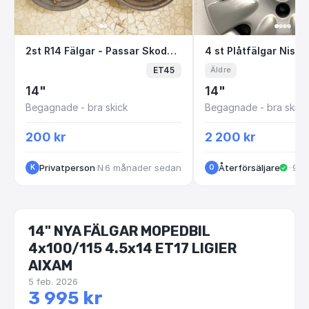
2st R14 Fälgar - Passar Skoda Felicia/Picku
4 st Plåtfälgar 
2st R14 Fälgar - Passar Skoda Felicia/Pickup/Caddy Pickup
ET45
Äldre
14"
14"
Begagnade - bra skick
Begagnade - bra skick
200 kr
2 200 kr
Privatperson
·
·
Norrköping
6 månader sedan
Återförsäljare
·
Hus
·
9 m
K
O
14" NYA FÄLGAR MOPEDBIL
4x100/115 4.5x14 ET17 LIGIER
AIXAM
5 feb. 2026
3 995 kr