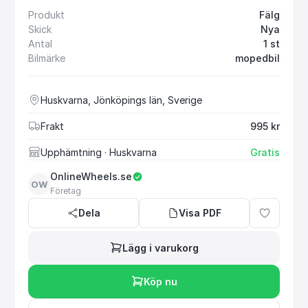
Produkt
Fälg
Skick
Nya
Antal
1 st
Bilmärke
mopedbil
Huskvarna, Jönköpings län, Sverige
Frakt
995 kr
Upphämtning
· Huskvarna
Gratis
OnlineWheels.se
OW
Företag
Dela
Visa PDF
Lägg i varukorg
Köp nu