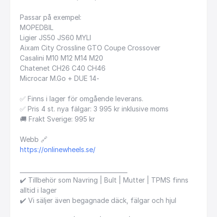
Passar
på
exempel:
MOPEDBIL
Ligier
JS50
JS60
MYLI
Aixam
City
Crossline
GTO
Coupe
Crossover
Casalini
M10
M12
M14
M20
Chatenet
CH26
C40
CH46
Microcar
M.Go
+
DUE
14-
✅
Finns
i
lager
för
omgående
leverans.
✅
Pris
4
st.
nya
fälgar:
3
995
kr
inklusive
moms
🚚
Frakt
Sverige:
995
kr
Webb
🔗
https://onlinewheels.se/
_____________________________________
✔️
Tillbehör
som
Navring
|
Bult
|
Mutter
|
TPMS
finns
alltid
i
lager
✔️
Vi
säljer
även
begagnade
däck,
fälgar
och
hjul