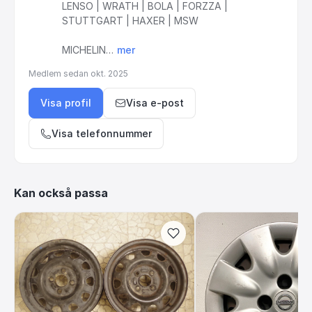
LENSO
|
WRATH
|
BOLA
|
FORZZA
|
STUTTGART
|
HAXER
|
MSW
MICHELIN…
mer
Medlem sedan
okt. 2025
Visa profil
Visa e-post
Visa telefonnummer
Kan också passa