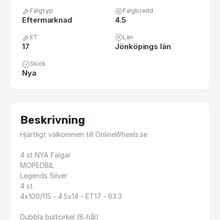
Fälgtyp
Fälgbredd
Eftermarknad
4.5
ET
Län
17
Jönköpings län
Skick
Nya
Beskrivning
Hjärtligt
välkommen
till
OnlineWheels.se
4
st
NYA
Fälgar
MOPEDBIL
Legends
Silver
4
st.
4x100
​/​
115
-
4.5x14
-
ET17
-
63.3
Dubbla
bultcirkel
(8-hål)