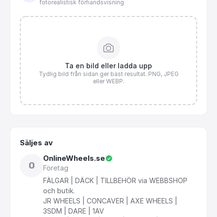
fotorealistisk förhandsvisning
Ta en bild eller ladda upp
Tydlig bild från sidan ger bäst resultat. PNG, JPEG
eller WEBP.
Säljes av
OnlineWheels.se
O
Företag
FÄLGAR
|
DÄCK
|
TILLBEHÖR
via
WEBBSHOP
och
butik.
JR
WHEELS
|
CONCAVER
|
AXE
WHEELS
|
3SDM
|
DARE
|
1AV