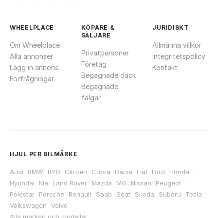
WHEELPLACE
KÖPARE &
JURIDISKT
SÄLJARE
Om Wheelplace
Allmänna villkor
Privatpersoner
Alla annonser
Integritetspolicy
Företag
Lägg in annons
Kontakt
Begagnade däck
Förfrågningar
Begagnade
fälgar
HJUL PER BILMÄRKE
Audi
·
BMW
·
BYD
·
Citroen
·
Cupra
·
Dacia
·
Fiat
·
Ford
·
Honda
·
Hyundai
·
Kia
·
Land Rover
·
Mazda
·
MG
·
Nissan
·
Peugeot
·
Polestar
·
Porsche
·
Renault
·
Saab
·
Seat
·
Skoda
·
Subaru
·
Tesla
·
Volkswagen
·
Volvo
Alla märken och modeller