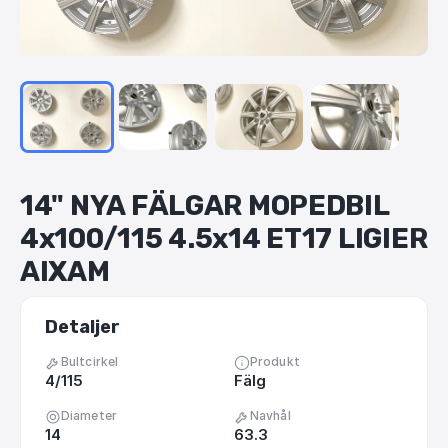
14"
NYA
FÄLGAR
MOPEDBIL
4x100
​/​
115
4.5x14
ET17
LIGIER
AIXAM
Detaljer
Bultcirkel
Produkt
4/115
Fälg
Diameter
Navhål
14
63.3