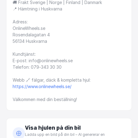
🚚
Frakt
Sverige
|
Norge
|
Finland
|
Danmark
📍
Hämtning
i
Huskvarna
Adress:
OnlineWheels.se
Rosendalagatan
4
56134
Huskvarna
Kundtjänst:
E-post:
info@onlinewheels.se
Telefon:
079-343
30
30
Webb
🔗
fälgar,
däck
&
kompletta
hjul:
https://www.onlinewheels.se/
Välkommen
med
din
beställning!
Visa hjulen på din bil
Ladda upp en bild på din bil – AI genererar en