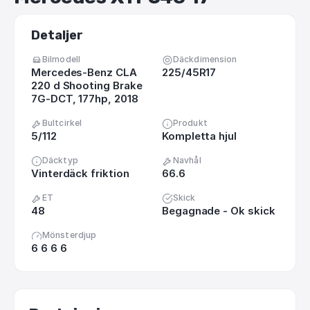
Detaljer
Bilmodell
Däckdimension
Mercedes-Benz CLA
225/45R17
220 d Shooting Brake
7G-DCT, 177hp, 2018
Bultcirkel
Produkt
5/112
Kompletta hjul
Däcktyp
Navhål
Vinterdäck friktion
66.6
ET
Skick
48
Begagnade - Ok skick
Mönsterdjup
6 6 6 6