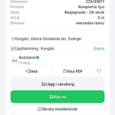
Dimension
225/45R17
Produkt
Kompletta hjul
Skick
Begagnade - Ok skick
Antal
0 st
Bilmärke
mercedes-benz
Kungälv, Västra Götalands län, Sverige
Upphämtning
· Kungälv
Gratis
Autolane
MS
Företag
Dela
Visa PDF
Lägg i varukorg
Köp nu
Skicka meddelande