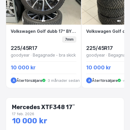
Volkswagen Golf dubb 17” BYJ450 F3-8
Volkswagen Golf
Volkswagen Golf dubb 17” BYJ450 F3-8
7mm
225/45R17
225/45R17
goodyear · Begagnade - bra skick
10 000 kr
10 000 kr
Återförsäljare
·
Kungälv
·
3 månader sedan
Återförsäljare
·
Kun
·
4 m
A
A
Mercedes XTF348 17¨
17 feb. 2026
10 000 kr