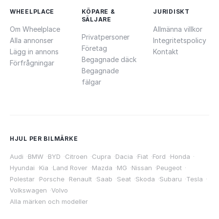
WHEELPLACE
KÖPARE &
JURIDISKT
SÄLJARE
Om Wheelplace
Allmänna villkor
Privatpersoner
Alla annonser
Integritetspolicy
Företag
Lägg in annons
Kontakt
Begagnade däck
Förfrågningar
Begagnade
fälgar
HJUL PER BILMÄRKE
Audi
·
BMW
·
BYD
·
Citroen
·
Cupra
·
Dacia
·
Fiat
·
Ford
·
Honda
·
Hyundai
·
Kia
·
Land Rover
·
Mazda
·
MG
·
Nissan
·
Peugeot
·
Polestar
·
Porsche
·
Renault
·
Saab
·
Seat
·
Skoda
·
Subaru
·
Tesla
·
Volkswagen
·
Volvo
Alla märken och modeller