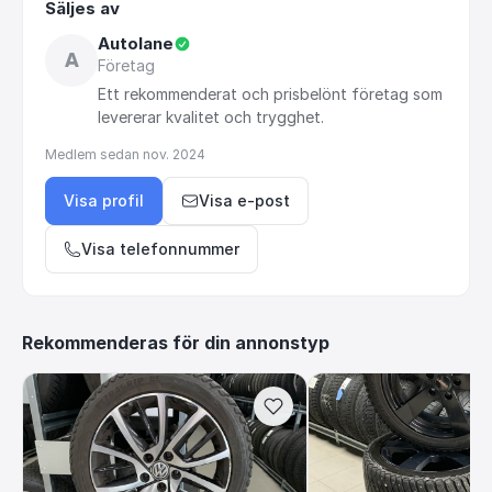
Säljes av
Autolane
A
Företag
Ett
rekommenderat
och
prisbelönt
företag
som
levererar
kvalitet
och
trygghet.
Medlem sedan
nov. 2024
Visa profil
Visa e-post
Visa telefonnummer
Rekommenderas för din annonstyp