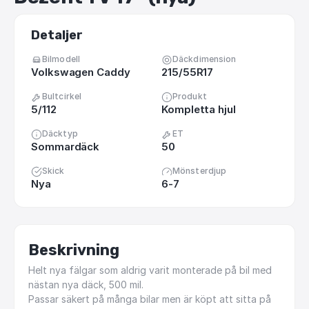
Detaljer
Bilmodell
Däckdimension
Volkswagen Caddy
215/55R17
Bultcirkel
Produkt
5/112
Kompletta hjul
Däcktyp
ET
Sommardäck
50
Skick
Mönsterdjup
Nya
6-7
Beskrivning
Helt
nya
fälgar
som
aldrig
varit
monterade
på
bil
med
nästan
nya
däck,
500
mil.
Passar
säkert
på
många
bilar
men
är
köpt
att
sitta
på