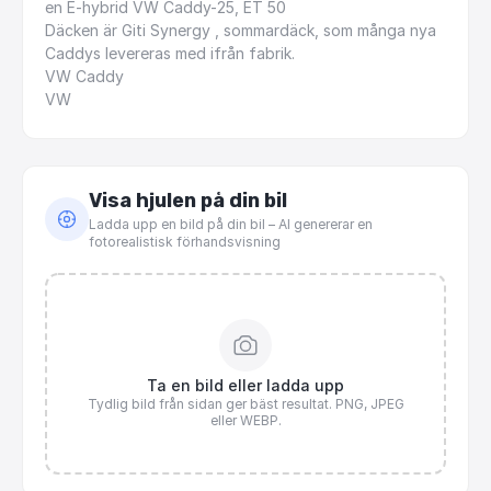
en
E-hybrid
VW
Caddy-25,
ET
50
Däcken
är
Giti
Synergy
,
sommardäck,
som
många
nya
Caddys
levereras
med
ifrån
fabrik.
VW
Caddy
VW
Visa hjulen på din bil
Ladda upp en bild på din bil – AI genererar en
fotorealistisk förhandsvisning
Ta en bild eller ladda upp
Tydlig bild från sidan ger bäst resultat. PNG, JPEG
eller WEBP.