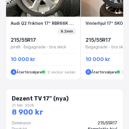
Audi Q2 friktion 17” RBR66K B2-2
Vinterhjul 17” S
Audi Q2 friktion 17” RBR66K B2-2
6.2mm
215/55R17
215/55R17
pirelli · Begagnade - bra skick
Begagnade - bra skick
10 000 kr
10 000 kr
Återförsäljare
·
·
2 veckor sedan
Kungälv
Återförsäljare
·
Göt
·
2 m
A
F
Dezent TV 17” (nya)
21 feb. 2026
8 900 kr
Dimension
215/55R17
Produkt
Kompletta hjul