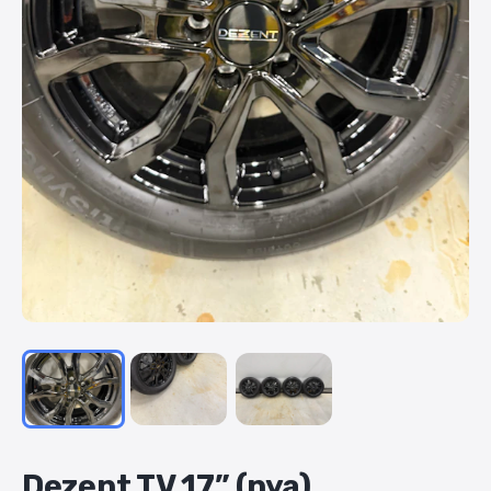
Dezent
TV
17”
(nya)